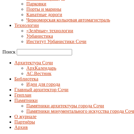
Парковки
Порты и марины
Канатные дороги
Черноморская кольцевая автомагистраль
Технологии
«Зелёные» технологии
Урбанистика
Институт Урбанистики Сочи
Поиск
Архитектура Сочи
АрхКалендарь
АС.Вестник
Библиотека
Идеи для города
Главный архитектор Сочи
Генплан
Памятники
Памятники архитектуры города Сочи
Памятники монументального искусства города Соч
О журнале
Партнёры
Архив