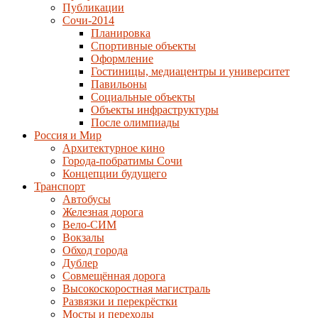
Публикации
Сочи-2014
Планировка
Спортивные объекты
Оформление
Гостиницы, медиацентры и университет
Павильоны
Социальные объекты
Объекты инфраструктуры
После олимпиады
Россия и Мир
Архитектурное кино
Города-побратимы Сочи
Концепции будущего
Транспорт
Автобусы
Железная дорога
Вело-СИМ
Вокзалы
Обход города
Дублер
Совмещённая дорога
Высокоскоростная магистраль
Развязки и перекрёстки
Мосты и переходы