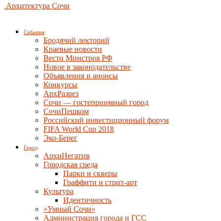
Архитектура Сочи
События
Бродячий лекторий
Краевые новости
Вести Минстроя РФ
Новое в законодательстве
Объявления и анонсы
Конкурсы
АрхРазрез
Сочи — гостеприимный город
СочиПешком
Российский инвестиционный форум
FIFA World Cup 2018
Эко-Берег
Город
АрхиНегатив
Городская среда
Парки и скверы
Граффити и стрит-арт
Культура
Идентичность
«Умный Сочи»
Администрация города и ГСС