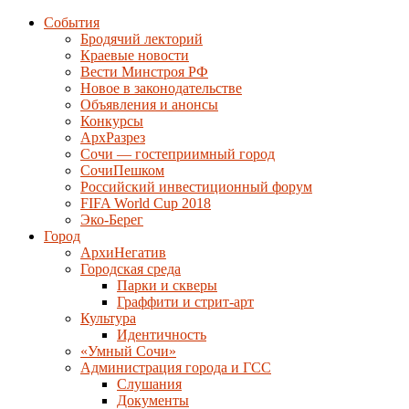
События
Бродячий лекторий
Краевые новости
Вести Минстроя РФ
Новое в законодательстве
Объявления и анонсы
Конкурсы
АрхРазрез
Сочи — гостеприимный город
СочиПешком
Российский инвестиционный форум
FIFA World Cup 2018
Эко-Берег
Город
АрхиНегатив
Городская среда
Парки и скверы
Граффити и стрит-арт
Культура
Идентичность
«Умный Сочи»
Администрация города и ГСС
Слушания
Документы