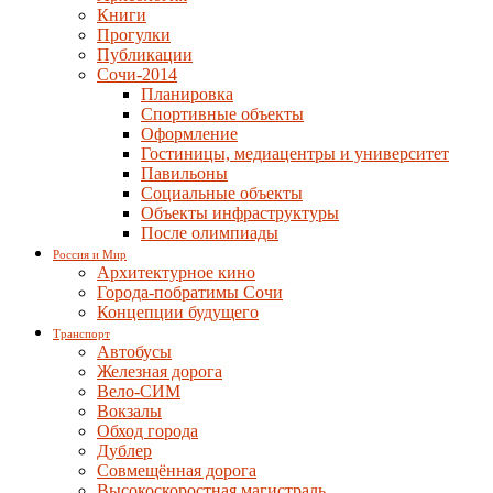
Книги
Прогулки
Публикации
Сочи-2014
Планировка
Спортивные объекты
Оформление
Гостиницы, медиацентры и университет
Павильоны
Социальные объекты
Объекты инфраструктуры
После олимпиады
Россия и Мир
Архитектурное кино
Города-побратимы Сочи
Концепции будущего
Транспорт
Автобусы
Железная дорога
Вело-СИМ
Вокзалы
Обход города
Дублер
Совмещённая дорога
Высокоскоростная магистраль