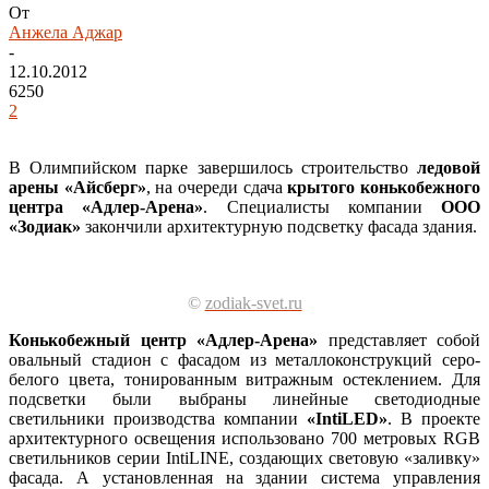
От
Анжела Аджар
-
12.10.2012
6250
2
В Олимпийском парке завершилось строительство
ледовой
арены «Айсберг»
, на очереди сдача
крытого конькобежного
центра «Адлер-Арена»
. Специалисты компании
ООО
«Зодиак»
закончили архитектурную подсветку фасада здания.
©
zodiak-svet.ru
Конькобежный центр «Адлер-Арена»
представляет собой
овальный стадион с фасадом из металлоконструкций серо-
белого цвета, тонированным витражным остеклением. Для
подсветки были выбраны линейные светодиодные
светильники производства компании
«IntiLED»
. В проекте
архитектурного освещения использовано 700 метровых RGB
светильников серии IntiLINE, создающих световую «заливку»
фасада. А установленная на здании система управления