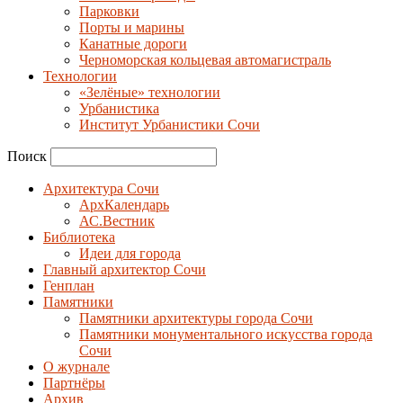
Парковки
Порты и марины
Канатные дороги
Черноморская кольцевая автомагистраль
Технологии
«Зелёные» технологии
Урбанистика
Институт Урбанистики Сочи
Поиск
Архитектура Сочи
АрхКалендарь
АС.Вестник
Библиотека
Идеи для города
Главный архитектор Сочи
Генплан
Памятники
Памятники архитектуры города Сочи
Памятники монументального искусства города
Сочи
О журнале
Партнёры
Архив