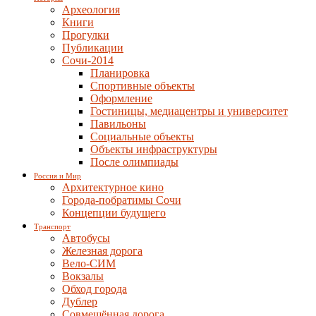
Археология
Книги
Прогулки
Публикации
Сочи-2014
Планировка
Спортивные объекты
Оформление
Гостиницы, медиацентры и университет
Павильоны
Социальные объекты
Объекты инфраструктуры
После олимпиады
Россия и Мир
Архитектурное кино
Города-побратимы Сочи
Концепции будущего
Транспорт
Автобусы
Железная дорога
Вело-СИМ
Вокзалы
Обход города
Дублер
Совмещённая дорога