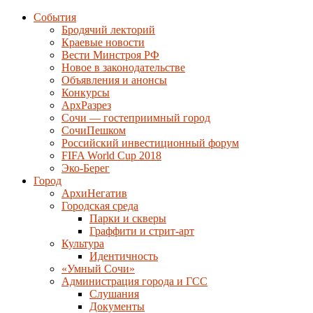
События
Бродячий лекторий
Краевые новости
Вести Минстроя РФ
Новое в законодательстве
Объявления и анонсы
Конкурсы
АрхРазрез
Сочи — гостеприимный город
СочиПешком
Российский инвестиционный форум
FIFA World Cup 2018
Эко-Берег
Город
АрхиНегатив
Городская среда
Парки и скверы
Граффити и стрит-арт
Культура
Идентичность
«Умный Сочи»
Администрация города и ГСС
Слушания
Документы