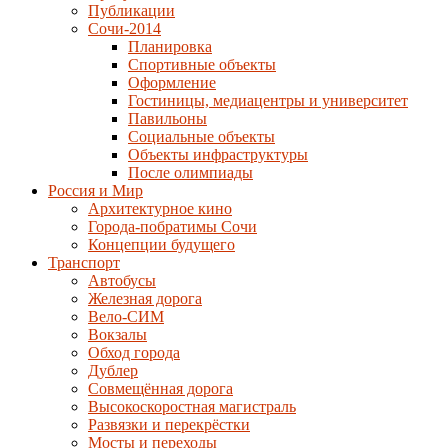
Публикации
Сочи-2014
Планировка
Спортивные объекты
Оформление
Гостиницы, медиацентры и университет
Павильоны
Социальные объекты
Объекты инфраструктуры
После олимпиады
Россия и Мир
Архитектурное кино
Города-побратимы Сочи
Концепции будущего
Транспорт
Автобусы
Железная дорога
Вело-СИМ
Вокзалы
Обход города
Дублер
Совмещённая дорога
Высокоскоростная магистраль
Развязки и перекрёстки
Мосты и переходы