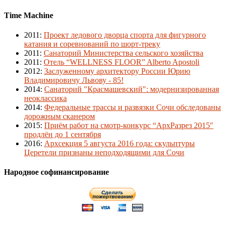
Time Machine
2011
:
Проект ледового дворца спорта для фигурного
катания и соревнований по шорт-треку
2011
:
Санаторий Министерства сельского хозяйства
2011
:
Отель “WELLNESS FLOOR” Alberto Apostoli
2012
:
Заслуженному архитектору России Юрию
Владимировичу Львову - 85!
2014
:
Санаторий "Красмашевский": модернизированная
неоклассика
2014
:
Федеральные трассы и развязки Сочи обследованы
дорожным сканером
2015
:
Приём работ на смотр-конкурс “АрхРазрез 2015″
продлён до 1 сентября
2016
:
Архсекция 5 августа 2016 года: скульптуры
Церетели признаны неподходящими для Сочи
Народное софинансирование