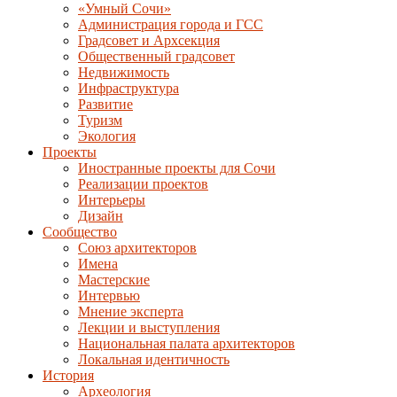
«Умный Сочи»
Администрация города и ГСС
Градсовет и Архсекция
Общественный градсовет
Недвижимость
Инфраструктура
Развитие
Туризм
Экология
Проекты
Иностранные проекты для Сочи
Реализации проектов
Интерьеры
Дизайн
Сообщество
Союз архитекторов
Имена
Мастерские
Интервью
Мнение эксперта
Лекции и выступления
Национальная палата архитекторов
Локальная идентичность
История
Археология