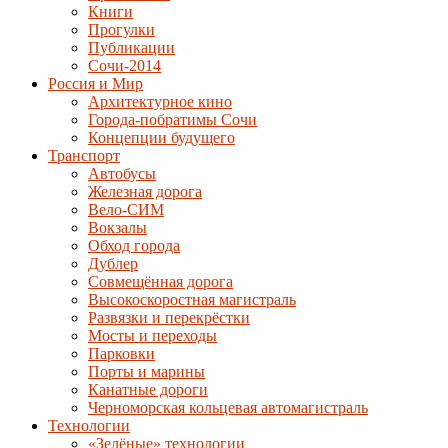
Книги
Прогулки
Публикации
Сочи-2014
Россия и Мир
Архитектурное кино
Города-побратимы Сочи
Концепции будущего
Транспорт
Автобусы
Железная дорога
Вело-СИМ
Вокзалы
Обход города
Дублер
Совмещённая дорога
Высокоскоростная магистраль
Развязки и перекрёстки
Мосты и переходы
Парковки
Порты и марины
Канатные дороги
Черноморская кольцевая автомагистраль
Технологии
«Зелёные» технологии