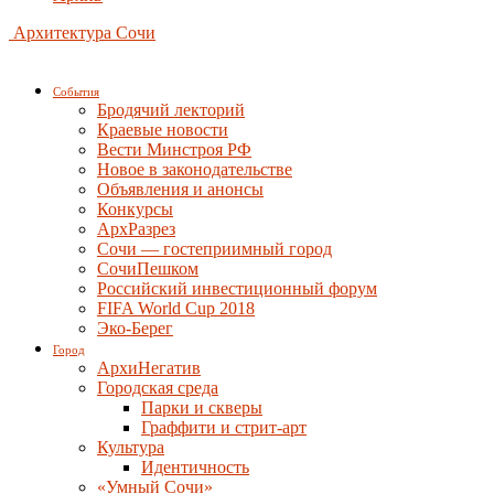
Архитектура Сочи
События
Бродячий лекторий
Краевые новости
Вести Минстроя РФ
Новое в законодательстве
Объявления и анонсы
Конкурсы
АрхРазрез
Сочи — гостеприимный город
СочиПешком
Российский инвестиционный форум
FIFA World Cup 2018
Эко-Берег
Город
АрхиНегатив
Городская среда
Парки и скверы
Граффити и стрит-арт
Культура
Идентичность
«Умный Сочи»