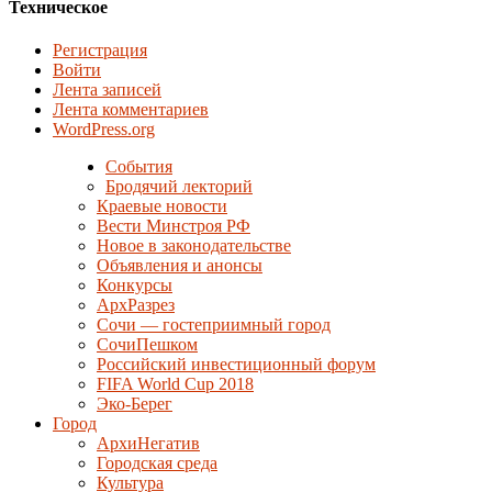
Техническое
Регистрация
Войти
Лента записей
Лента комментариев
WordPress.org
События
Бродячий лекторий
Краевые новости
Вести Минстроя РФ
Новое в законодательстве
Объявления и анонсы
Конкурсы
АрхРазрез
Сочи — гостеприимный город
СочиПешком
Российский инвестиционный форум
FIFA World Cup 2018
Эко-Берег
Город
АрхиНегатив
Городская среда
Культура