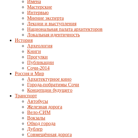
Имена
Мастерские
Интервью
Мнение эксперта
Лекции и выступления
Национальная палата архитекторов
Локальная идентичность
История
Археология
Книги
Прогулки
Публикации
Сочи-2014
Россия и Мир
Архитектурное кино
Города-побратимы Сочи
Концепции будущего
Транспорт
Автобусы
Железная дорога
Вело-СИМ
Вокзалы
Обход города
Дублер
Совмещённая дорога