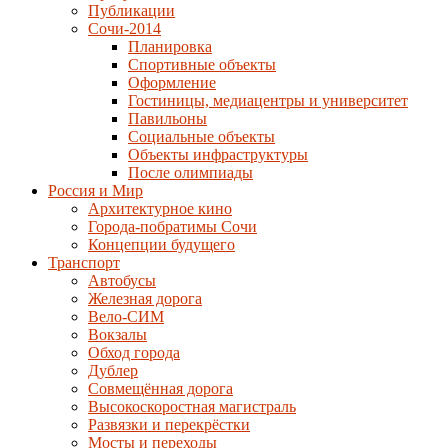
Публикации
Сочи-2014
Планировка
Спортивные объекты
Оформление
Гостиницы, медиацентры и университет
Павильоны
Социальные объекты
Объекты инфраструктуры
После олимпиады
Россия и Мир
Архитектурное кино
Города-побратимы Сочи
Концепции будущего
Транспорт
Автобусы
Железная дорога
Вело-СИМ
Вокзалы
Обход города
Дублер
Совмещённая дорога
Высокоскоростная магистраль
Развязки и перекрёстки
Мосты и переходы