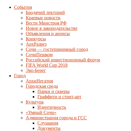
События
Бродячий лекторий
Краевые новости
Вести Минстроя РФ
Новое в законодательстве
Объявления и анонсы
Конкурсы
АрхРазрез
Сочи — гостеприимный город
СочиПешком
Российский инвестиционный форум
FIFA World Cup 2018
Эко-Берег
Город
АрхиНегатив
Городская среда
Парки и скверы
Граффити и стрит-арт
Культура
Идентичность
«Умный Сочи»
Администрация города и ГСС
Слушания
Документы