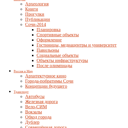
Археология
Книги
Прогулки
Публикации
Сочи-2014
Планировка
Спортивные объекты
Оформление
Гостиницы, медиацентры и университет
Павильоны
Социальные объекты
Объекты инфраструктуры
После олимпиады
Россия и Мир
Архитектурное кино
Города-побратимы Сочи
Концепции будущего
Транспорт
Автобусы
Железная дорога
Вело-СИМ
Вокзалы
Обход города
Дублер
Совмещённая дорога