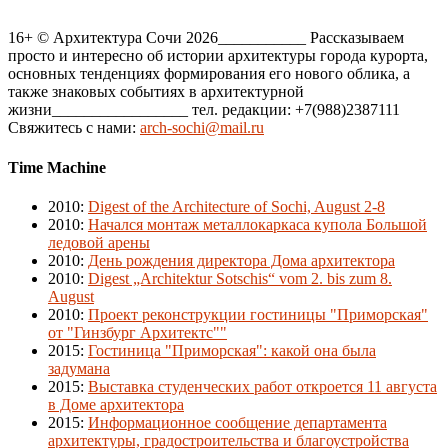
16+ © Архитектура Сочи 2026___________ Рассказываем
просто и интересно об истории архитектуры города курорта,
основных тенденциях формирования его нового облика, а
также знаковых событиях в архитектурной
жизни_________________ тел. редакции: +7(988)2387111
Свяжитесь с нами:
arch-sochi@mail.ru
Time Machine
2010
:
Digest of the Architecture of Sochi, August 2-8
2010
:
Начался монтаж металлокаркаса купола Большой
ледовой арены
2010
:
День рождения директора Дома архитектора
2010
:
Digest „Architektur Sotschis“ vom 2. bis zum 8.
August
2010
:
Проект реконструкции гостиницы "Приморская"
от "Гинзбург Архитектс""
2015
:
Гостиница "Приморская": какой она была
задумана
2015
:
Выставка студенческих работ откроется 11 августа
в Доме архитектора
2015
:
Информационное сообщение департамента
архитектуры, градостроительства и благоустройства