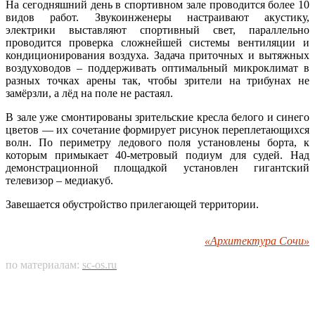
На сегодняшний день в спортивном зале проводится более 10
видов работ. Звукоинженеры настраивают акустику,
электрики выставляют спортивный свет, параллельно
проводится проверка сложнейшей системы вентиляции и
кондиционирования воздуха. Задача приточных и вытяжных
воздуховодов – поддерживать оптимальный микроклимат в
разных точках арены так, чтобы зрители на трибунах не
замёрзли, а лёд на поле не растаял.
В зале уже смонтированы зрительские кресла белого и синего
цветов — их сочетание формирует рисунок переплетающихся
волн. По периметру ледового поля установлены борта, к
которым примыкает 40-метровый подиум для судей. Над
демонстрационной площадкой установлен гигантский
телевизор – медиакуб.
Завешается обустройство прилегающей территории.
«Архитектура Сочи»
по материалам:
sc-os.ru