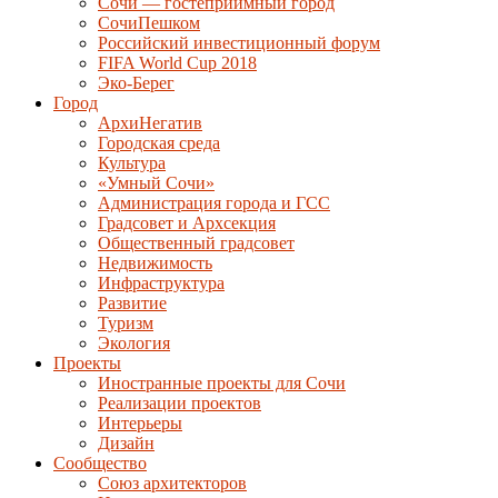
Сочи — гостеприимный город
СочиПешком
Российский инвестиционный форум
FIFA World Cup 2018
Эко-Берег
Город
АрхиНегатив
Городская среда
Культура
«Умный Сочи»
Администрация города и ГСС
Градсовет и Архсекция
Общественный градсовет
Недвижимость
Инфраструктура
Развитие
Туризм
Экология
Проекты
Иностранные проекты для Сочи
Реализации проектов
Интерьеры
Дизайн
Сообщество
Союз архитекторов