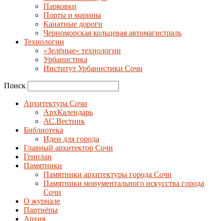
Парковки
Порты и марины
Канатные дороги
Черноморская кольцевая автомагистраль
Технологии
«Зелёные» технологии
Урбанистика
Институт Урбанистики Сочи
Поиск
Архитектура Сочи
АрхКалендарь
АС.Вестник
Библиотека
Идеи для города
Главный архитектор Сочи
Генплан
Памятники
Памятники архитектуры города Сочи
Памятники монументального искусства города
Сочи
О журнале
Партнёры
Архив