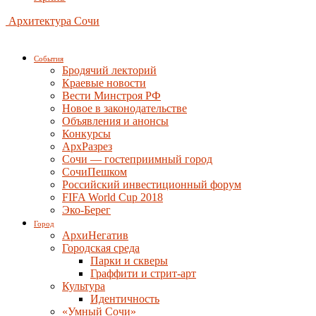
Архитектура Сочи
События
Бродячий лекторий
Краевые новости
Вести Минстроя РФ
Новое в законодательстве
Объявления и анонсы
Конкурсы
АрхРазрез
Сочи — гостеприимный город
СочиПешком
Российский инвестиционный форум
FIFA World Cup 2018
Эко-Берег
Город
АрхиНегатив
Городская среда
Парки и скверы
Граффити и стрит-арт
Культура
Идентичность
«Умный Сочи»