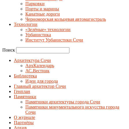
Парковки
Порты и марины
Канатные дороги
Черноморская кольцевая автомагистраль
Технологии
«Зелёные» технологии
Урбанистика
Институт Урбанистики Сочи
Поиск
Архитектура Сочи
АрхКалендарь
АС.Вестник
Библиотека
Идеи для города
Главный архитектор Сочи
Генплан
Памятники
Памятники архитектуры города Сочи
Памятники монументального искусства города
Сочи
О журнале
Партнёры
Архив