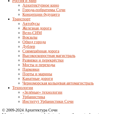
Россия и Мир
Архитектурное кино
Города-побратимы Сочи
Концепции будущего
Транспорт
Автобусы
Железная дорога
Вело-СИМ
Вокзалы
Обход города
Дублер
Совмещённая дорога
Высокоскоростная магистраль
Развязки и перекрёстки
Мосты и переходы
Парковки
Порты и марины
Канатные дороги
Черноморская кольцевая автомагистраль
Технологии
«Зелёные» технологии
Урбанистика
Институт Урбанистики Сочи
© 2009-2024 Архитектура Сочи