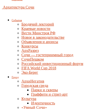
Архитектура Сочи
События
Бродячий лекторий
Краевые новости
Вести Минстроя РФ
Новое в законодательстве
Объявления и анонсы
Конкурсы
АрхРазрез
Сочи — гостеприимный город
СочиПешком
Российский инвестиционный форум
FIFA World Cup 2018
Эко-Берег
Город
АрхиНегатив
Городская среда
Парки и скверы
Граффити и стрит-арт
Культура
Идентичность
«Умный Сочи»