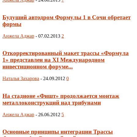
Будущий автодром Формулы 1 в Сочи обретает
формы
Анжела Аджар
-
07.02.2013
2
Откорректированный макет трассы «Формула
1» представлен на XI Международном
инвестиционном форуме...
Наталья Захарова
-
24.09.2012
0
На стадионе «Фишт» продолжается монтаж
металлоконструкций над трибунами
Анжела Аджар
-
26.06.2012
5
Основные принципы интеграции Трассы