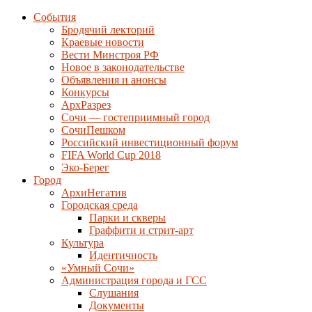
События
Бродячий лекторий
Краевые новости
Вести Минстроя РФ
Новое в законодательстве
Объявления и анонсы
Конкурсы
АрхРазрез
Сочи — гостеприимный город
СочиПешком
Российский инвестиционный форум
FIFA World Cup 2018
Эко-Берег
Город
АрхиНегатив
Городская среда
Парки и скверы
Граффити и стрит-арт
Культура
Идентичность
«Умный Сочи»
Администрация города и ГСС
Слушания
Документы