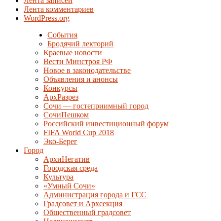
Лента записей
Лента комментариев
WordPress.org
События
Бродячий лекторий
Краевые новости
Вести Минстроя РФ
Новое в законодательстве
Объявления и анонсы
Конкурсы
АрхРазрез
Сочи — гостеприимный город
СочиПешком
Российский инвестиционный форум
FIFA World Cup 2018
Эко-Берег
Город
АрхиНегатив
Городская среда
Культура
«Умный Сочи»
Администрация города и ГСС
Градсовет и Архсекция
Общественный градсовет