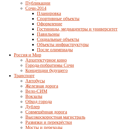
Публикации
Сочи-2014
Планировка
Спортивные объекты
Оформление
Гостиницы, медиацентры и университет
Павильоны
Социальные объекты
Объекты инфраструктуры
После олимпиады
Россия и Мир
Архитектурное кино
Города-побратимы Сочи
Концепции будущего
Транспорт
Автобусы
Железная дорога
Вело-СИМ
Вокзалы
Обход города
Дублер
Совмещённая дорога
Высокоскоростная магистраль
Развязки и перекрёстки
Мосты и переходы