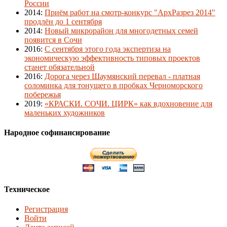
России
2014
:
Приём работ на смотр-конкурс "АрхРазрез 2014"
продлён до 1 сентября
2014
:
Новый микрорайон для многодетных семей
появится в Сочи
2016
:
С сентября этого года экспертиза на
экономическую эффективность типовых проектов
станет обязательной
2016
:
Дорога через Шаумянский перевал - платная
соломинка для тонущего в пробках Черноморского
побережья
2019
:
«КРАСКИ. СОЧИ. ЦИРК» как вдохновение для
маленьких художников
Народное софинансирование
Техническое
Регистрация
Войти