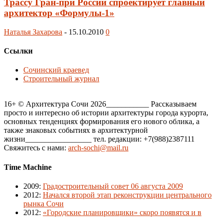
Трассу Гран-при России спроектирует главный
архитектор «Формулы-1»
Наталья Захарова
-
15.10.2010
0
Ссылки
Сочинский краевед
Строительный журнал
16+ © Архитектура Сочи 2026___________ Рассказываем
просто и интересно об истории архитектуры города курорта,
основных тенденциях формирования его нового облика, а
также знаковых событиях в архитектурной
жизни_________________ тел. редакции: +7(988)2387111
Свяжитесь с нами:
arch-sochi@mail.ru
Time Machine
2009
:
Градостроительный совет 06 августа 2009
2012
:
Начался второй этап реконструкции центрального
рынка Сочи
2012
:
«Городские планировщики» скоро появятся и в