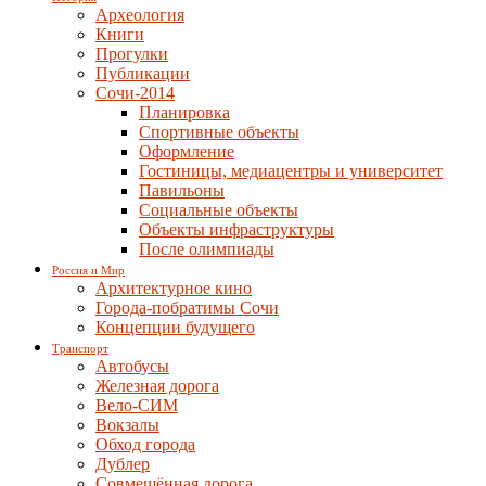
Археология
Книги
Прогулки
Публикации
Сочи-2014
Планировка
Спортивные объекты
Оформление
Гостиницы, медиацентры и университет
Павильоны
Социальные объекты
Объекты инфраструктуры
После олимпиады
Россия и Мир
Архитектурное кино
Города-побратимы Сочи
Концепции будущего
Транспорт
Автобусы
Железная дорога
Вело-СИМ
Вокзалы
Обход города
Дублер
Совмещённая дорога