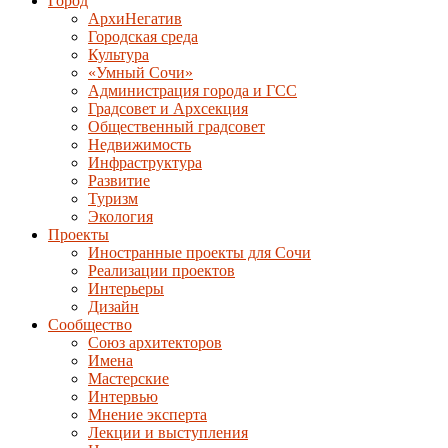
Город
АрхиНегатив
Городская среда
Культура
«Умный Сочи»
Администрация города и ГСС
Градсовет и Архсекция
Общественный градсовет
Недвижимость
Инфраструктура
Развитие
Туризм
Экология
Проекты
Иностранные проекты для Сочи
Реализации проектов
Интерьеры
Дизайн
Сообщество
Союз архитекторов
Имена
Мастерские
Интервью
Мнение эксперта
Лекции и выступления