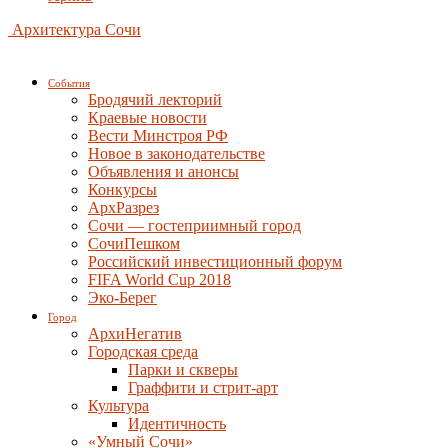
Архитектура Сочи
События
Бродячий лекторий
Краевые новости
Вести Минстроя РФ
Новое в законодательстве
Объявления и анонсы
Конкурсы
АрхРазрез
Сочи — гостеприимный город
СочиПешком
Российский инвестиционный форум
FIFA World Cup 2018
Эко-Берег
Город
АрхиНегатив
Городская среда
Парки и скверы
Граффити и стрит-арт
Культура
Идентичность
«Умный Сочи»