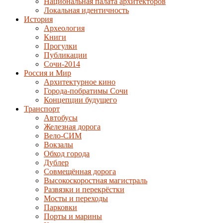
Национальная палата архитекторов
Локальная идентичность
История
Археология
Книги
Прогулки
Публикации
Сочи-2014
Россия и Мир
Архитектурное кино
Города-побратимы Сочи
Концепции будущего
Транспорт
Автобусы
Железная дорога
Вело-СИМ
Вокзалы
Обход города
Дублер
Совмещённая дорога
Высокоскоростная магистраль
Развязки и перекрёстки
Мосты и переходы
Парковки
Порты и марины