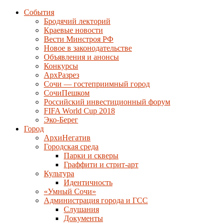
События
Бродячий лекторий
Краевые новости
Вести Минстроя РФ
Новое в законодательстве
Объявления и анонсы
Конкурсы
АрхРазрез
Сочи — гостеприимный город
СочиПешком
Российский инвестиционный форум
FIFA World Cup 2018
Эко-Берег
Город
АрхиНегатив
Городская среда
Парки и скверы
Граффити и стрит-арт
Культура
Идентичность
«Умный Сочи»
Администрация города и ГСС
Слушания
Документы