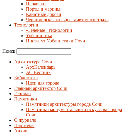
Парковки
Порты и марины
Канатные дороги
Черноморская кольцевая автомагистраль
Технологии
«Зелёные» технологии
Урбанистика
Институт Урбанистики Сочи
Поиск
Архитектура Сочи
АрхКалендарь
АС.Вестник
Библиотека
Идеи для города
Главный архитектор Сочи
Генплан
Памятники
Памятники архитектуры города Сочи
Памятники монументального искусства города
Сочи
О журнале
Партнёры
Архив