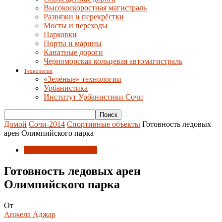
Высокоскоростная магистраль
Развязки и перекрёстки
Мосты и переходы
Парковки
Порты и марины
Канатные дороги
Черноморская кольцевая автомагистраль
Технологии
«Зелёные» технологии
Урбанистика
Институт Урбанистики Сочи
Домой
Сочи-2014
Спортивные объекты
Готовность ледовых
арен Олимпийского парка
Спортивные объекты
Готовность ледовых арен
Олимпийского парка
От
Анжела Аджар