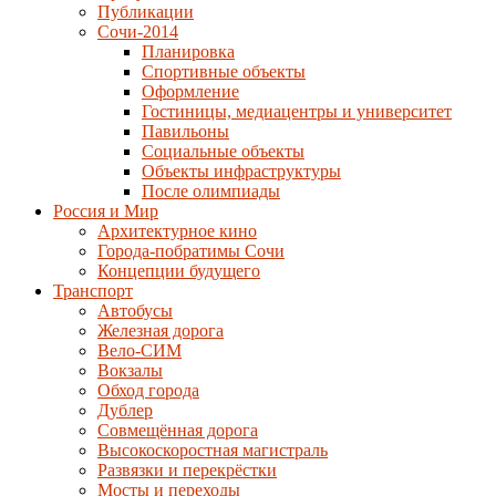
Публикации
Сочи-2014
Планировка
Спортивные объекты
Оформление
Гостиницы, медиацентры и университет
Павильоны
Социальные объекты
Объекты инфраструктуры
После олимпиады
Россия и Мир
Архитектурное кино
Города-побратимы Сочи
Концепции будущего
Транспорт
Автобусы
Железная дорога
Вело-СИМ
Вокзалы
Обход города
Дублер
Совмещённая дорога
Высокоскоростная магистраль
Развязки и перекрёстки
Мосты и переходы