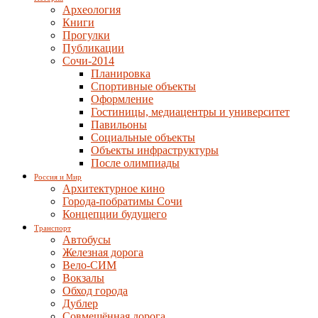
Археология
Книги
Прогулки
Публикации
Сочи-2014
Планировка
Спортивные объекты
Оформление
Гостиницы, медиацентры и университет
Павильоны
Социальные объекты
Объекты инфраструктуры
После олимпиады
Россия и Мир
Архитектурное кино
Города-побратимы Сочи
Концепции будущего
Транспорт
Автобусы
Железная дорога
Вело-СИМ
Вокзалы
Обход города
Дублер
Совмещённая дорога