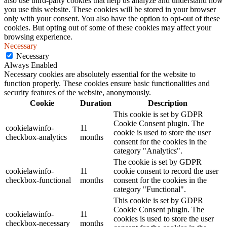
also use third-party cookies that help us analyze and understand how
you use this website. These cookies will be stored in your browser
only with your consent. You also have the option to opt-out of these
cookies. But opting out of some of these cookies may affect your
browsing experience.
Necessary
Necessary
Always Enabled
Necessary cookies are absolutely essential for the website to
function properly. These cookies ensure basic functionalities and
security features of the website, anonymously.
Cookie
Duration
Description
This cookie is set by GDPR
Cookie Consent plugin. The
cookielawinfo-
11
cookie is used to store the user
checkbox-analytics
months
consent for the cookies in the
category "Analytics".
The cookie is set by GDPR
cookielawinfo-
11
cookie consent to record the user
checkbox-functional
months
consent for the cookies in the
category "Functional".
This cookie is set by GDPR
Cookie Consent plugin. The
cookielawinfo-
11
cookies is used to store the user
checkbox-necessary
months