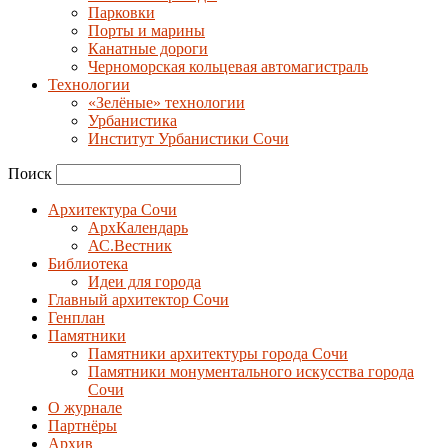
Парковки
Порты и марины
Канатные дороги
Черноморская кольцевая автомагистраль
Технологии
«Зелёные» технологии
Урбанистика
Институт Урбанистики Сочи
Поиск
Архитектура Сочи
АрхКалендарь
АС.Вестник
Библиотека
Идеи для города
Главный архитектор Сочи
Генплан
Памятники
Памятники архитектуры города Сочи
Памятники монументального искусства города
Сочи
О журнале
Партнёры
Архив