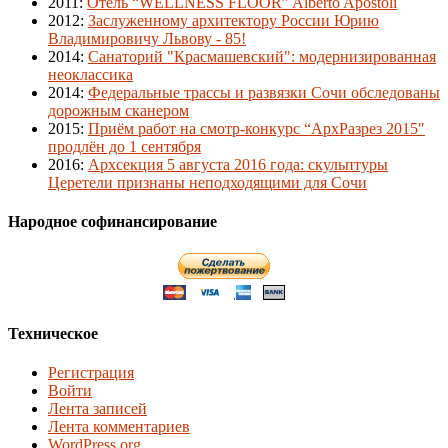
2011
:
Отель “WELLNESS FLOOR” Alberto Apostoli
2012
:
Заслуженному архитектору России Юрию
Владимировичу Львову - 85!
2014
:
Санаторий "Красмашевский": модернизированная
неоклассика
2014
:
Федеральные трассы и развязки Сочи обследованы
дорожным сканером
2015
:
Приём работ на смотр-конкурс “АрхРазрез 2015″
продлён до 1 сентября
2016
:
Архсекция 5 августа 2016 года: скульптуры
Церетели признаны неподходящими для Сочи
Народное софинансирование
Техническое
Регистрация
Войти
Лента записей
Лента комментариев
WordPress.org