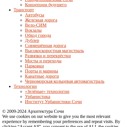
Концепции будущего
Транспорт
Автобусы
Железная дорога
Вело-СИМ
Вокзалы
Обход города
Дублер
Совмещённая дорога
Высокоскоростная магистраль
Развязки и перекрёстки
Мосты и переходы
Парковки
Порты и марины
Канатные дороги
Черноморская кольцевая автомагистраль
Технологии
«Зелёные» технологии
Урбанистика
Институт Урбанистики Сочи
© 2009-2024 Архитектура Сочи
We use cookies on our website to give you the most relevant
experience by remembering your preferences and repeat visits. By
clicking “Accept All”, you consent to the use of ALL the cookies.