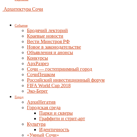
Архитектура Сочи
События
Бродячий лекторий
Краевые новости
Вести Минстроя РФ
Новое в законодательстве
Объявления и анонсы
Конкурсы
АрхРазрез
Сочи — гостеприимный город
СочиПешком
Российский инвестиционный форум
FIFA World Cup 2018
Эко-Берег
Город
АрхиНегатив
Городская среда
Парки и скверы
Граффити и стрит-арт
Культура
Идентичность
«Умный Сочи»