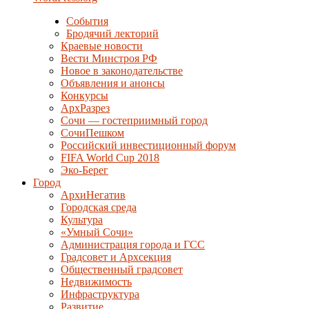
События
Бродячий лекторий
Краевые новости
Вести Минстроя РФ
Новое в законодательстве
Объявления и анонсы
Конкурсы
АрхРазрез
Сочи — гостеприимный город
СочиПешком
Российский инвестиционный форум
FIFA World Cup 2018
Эко-Берег
Город
АрхиНегатив
Городская среда
Культура
«Умный Сочи»
Администрация города и ГСС
Градсовет и Архсекция
Общественный градсовет
Недвижимость
Инфраструктура
Развитие