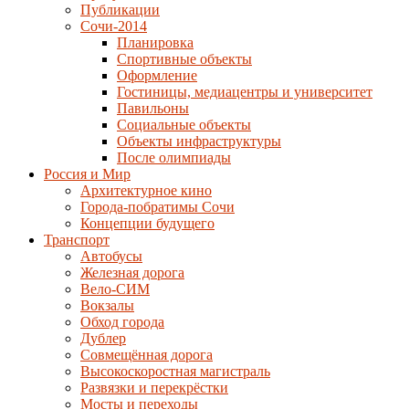
Публикации
Сочи-2014
Планировка
Спортивные объекты
Оформление
Гостиницы, медиацентры и университет
Павильоны
Социальные объекты
Объекты инфраструктуры
После олимпиады
Россия и Мир
Архитектурное кино
Города-побратимы Сочи
Концепции будущего
Транспорт
Автобусы
Железная дорога
Вело-СИМ
Вокзалы
Обход города
Дублер
Совмещённая дорога
Высокоскоростная магистраль
Развязки и перекрёстки
Мосты и переходы