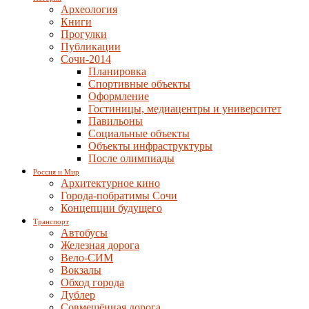
Археология
Книги
Прогулки
Публикации
Сочи-2014
Планировка
Спортивные объекты
Оформление
Гостиницы, медиацентры и университет
Павильоны
Социальные объекты
Объекты инфраструктуры
После олимпиады
Россия и Мир
Архитектурное кино
Города-побратимы Сочи
Концепции будущего
Транспорт
Автобусы
Железная дорога
Вело-СИМ
Вокзалы
Обход города
Дублер
Совмещённая дорога