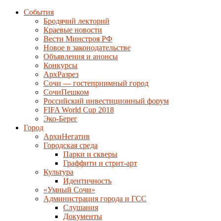
События
Бродячий лекторий
Краевые новости
Вести Минстроя РФ
Новое в законодательстве
Объявления и анонсы
Конкурсы
АрхРазрез
Сочи — гостеприимный город
СочиПешком
Российский инвестиционный форум
FIFA World Cup 2018
Эко-Берег
Город
АрхиНегатив
Городская среда
Парки и скверы
Граффити и стрит-арт
Культура
Идентичность
«Умный Сочи»
Администрация города и ГСС
Слушания
Документы