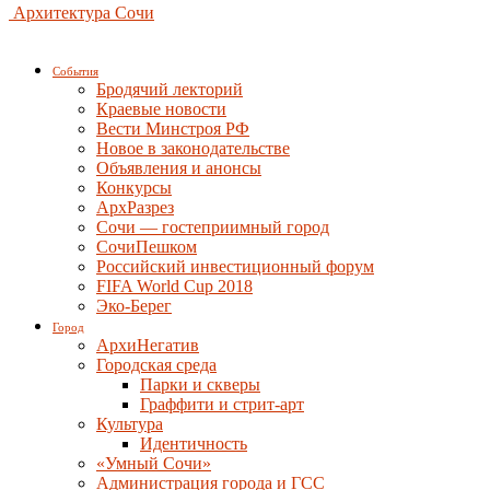
Архитектура Сочи
События
Бродячий лекторий
Краевые новости
Вести Минстроя РФ
Новое в законодательстве
Объявления и анонсы
Конкурсы
АрхРазрез
Сочи — гостеприимный город
СочиПешком
Российский инвестиционный форум
FIFA World Cup 2018
Эко-Берег
Город
АрхиНегатив
Городская среда
Парки и скверы
Граффити и стрит-арт
Культура
Идентичность
«Умный Сочи»
Администрация города и ГСС