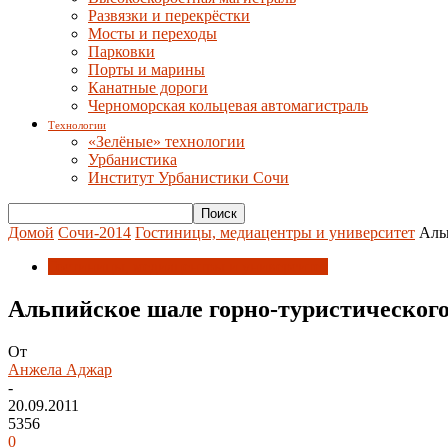
Развязки и перекрёстки
Мосты и переходы
Парковки
Порты и марины
Канатные дороги
Черноморская кольцевая автомагистраль
Технологии
«Зелёные» технологии
Урбанистика
Институт Урбанистики Сочи
Домой
Сочи-2014
Гостиницы, медиацентры и университет
Аль
Гостиницы, медиацентры и университет
Альпийское шале горно-туристическог
От
Анжела Аджар
-
20.09.2011
5356
0