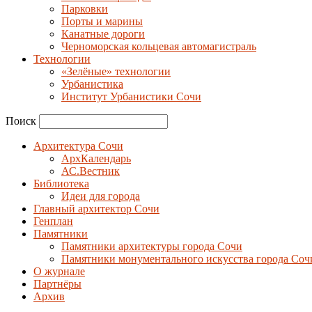
Парковки
Порты и марины
Канатные дороги
Черноморская кольцевая автомагистраль
Технологии
«Зелёные» технологии
Урбанистика
Институт Урбанистики Сочи
Поиск
Архитектура Сочи
АрхКалендарь
АС.Вестник
Библиотека
Идеи для города
Главный архитектор Сочи
Генплан
Памятники
Памятники архитектуры города Сочи
Памятники монументального искусства города Соч
О журнале
Партнёры
Архив