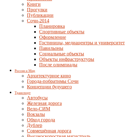
Книги
Прогулки
Публикации
Сочи-2014
Планировка
Спортивные объекты
Оформление
Гостиницы, медиацентры и университет
Павильоны
Социальные объекты
Объекты инфраструктуры
После олимпиады
Россия и Мир
Архитектурное кино
Города-побратимы Сочи
Концепции будущего
Транспорт
Автобусы
Железная дорога
Вело-СИМ
Вокзалы
Обход города
Дублер
Совмещённая дорога
Высокоскоростная магистраль