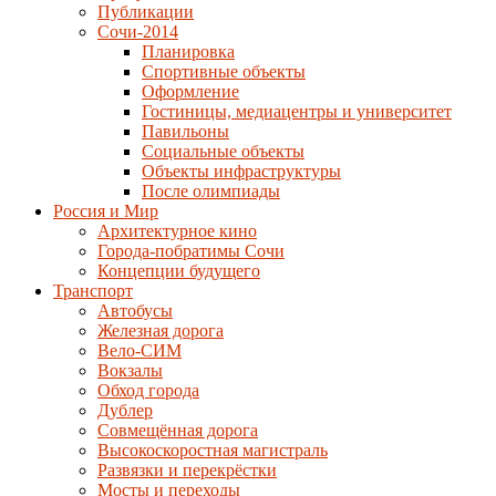
Публикации
Сочи-2014
Планировка
Спортивные объекты
Оформление
Гостиницы, медиацентры и университет
Павильоны
Социальные объекты
Объекты инфраструктуры
После олимпиады
Россия и Мир
Архитектурное кино
Города-побратимы Сочи
Концепции будущего
Транспорт
Автобусы
Железная дорога
Вело-СИМ
Вокзалы
Обход города
Дублер
Совмещённая дорога
Высокоскоростная магистраль
Развязки и перекрёстки
Мосты и переходы