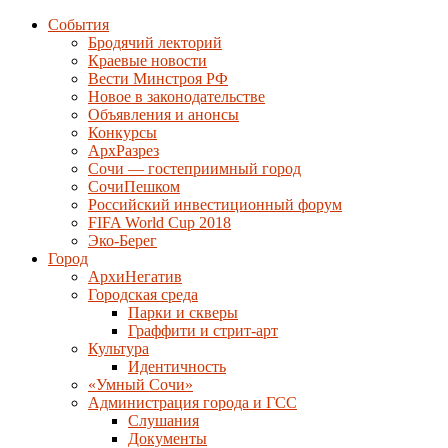
События
Бродячий лекторий
Краевые новости
Вести Минстроя РФ
Новое в законодательстве
Объявления и анонсы
Конкурсы
АрхРазрез
Сочи — гостеприимный город
СочиПешком
Российский инвестиционный форум
FIFA World Cup 2018
Эко-Берег
Город
АрхиНегатив
Городская среда
Парки и скверы
Граффити и стрит-арт
Культура
Идентичность
«Умный Сочи»
Администрация города и ГСС
Слушания
Документы