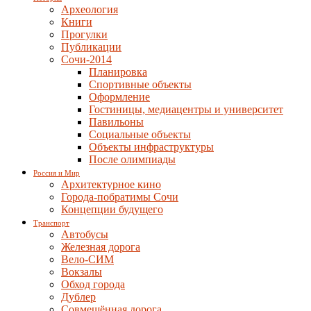
Археология
Книги
Прогулки
Публикации
Сочи-2014
Планировка
Спортивные объекты
Оформление
Гостиницы, медиацентры и университет
Павильоны
Социальные объекты
Объекты инфраструктуры
После олимпиады
Россия и Мир
Архитектурное кино
Города-побратимы Сочи
Концепции будущего
Транспорт
Автобусы
Железная дорога
Вело-СИМ
Вокзалы
Обход города
Дублер
Совмещённая дорога