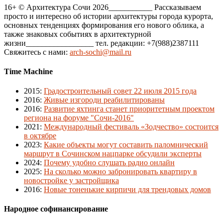
16+ © Архитектура Сочи 2026___________ Рассказываем
просто и интересно об истории архитектуры города курорта,
основных тенденциях формирования его нового облика, а
также знаковых событиях в архитектурной
жизни_________________ тел. редакции: +7(988)2387111
Свяжитесь с нами:
arch-sochi@mail.ru
Time Machine
2015
:
Градостроительный совет 22 июля 2015 года
2016
:
Живые изгороди реабилитированы
2016
:
Развитие яхтинга станет приоритетным проектом
региона на форуме "Сочи-2016"
2021
:
Международный фестиваль «Зодчество» состоится
в октябре
2023
:
Какие объекты могут составить паломнический
маршрут в Сочинском нацпарке обсудили эксперты
2024
:
Почему удобно слушать радио онлайн
2025
:
На сколько можно забронировать квартиру в
новостройке у застройщика
2016
:
Новые тоненькие кирпичи для трендовых домов
Народное софинансирование