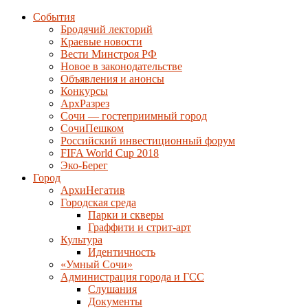
События
Бродячий лекторий
Краевые новости
Вести Минстроя РФ
Новое в законодательстве
Объявления и анонсы
Конкурсы
АрхРазрез
Сочи — гостеприимный город
СочиПешком
Российский инвестиционный форум
FIFA World Cup 2018
Эко-Берег
Город
АрхиНегатив
Городская среда
Парки и скверы
Граффити и стрит-арт
Культура
Идентичность
«Умный Сочи»
Администрация города и ГСС
Слушания
Документы