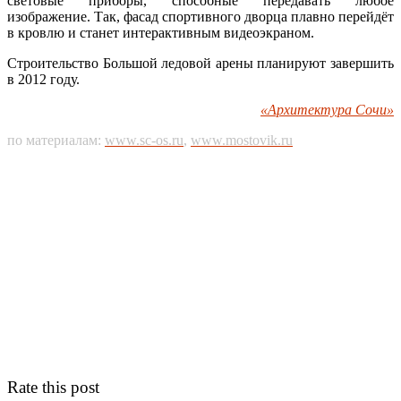
световые приборы, способные передавать любое
изображение. Так, фасад спортивного дворца плавно перейдёт
в кровлю и станет интерактивным видеоэкраном.
Строительство Большой ледовой арены планируют завершить
в 2012 году.
«Архитектура Сочи»
по материалам:
www.sc-os.ru
,
www.mostovik.ru
Rate this post