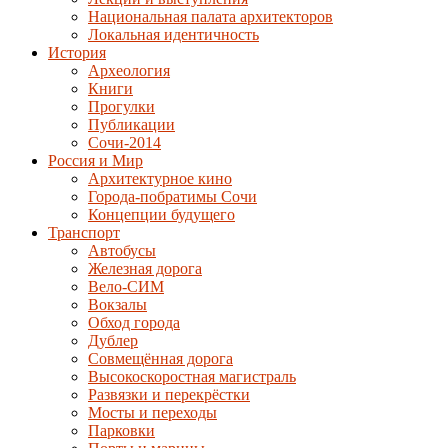
Национальная палата архитекторов
Локальная идентичность
История
Археология
Книги
Прогулки
Публикации
Сочи-2014
Россия и Мир
Архитектурное кино
Города-побратимы Сочи
Концепции будущего
Транспорт
Автобусы
Железная дорога
Вело-СИМ
Вокзалы
Обход города
Дублер
Совмещённая дорога
Высокоскоростная магистраль
Развязки и перекрёстки
Мосты и переходы
Парковки