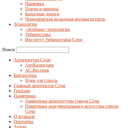
Парковки
Порты и марины
Канатные дороги
Черноморская кольцевая автомагистраль
Технологии
«Зелёные» технологии
Урбанистика
Институт Урбанистики Сочи
Поиск
Архитектура Сочи
АрхКалендарь
АС.Вестник
Библиотека
Идеи для города
Главный архитектор Сочи
Генплан
Памятники
Памятники архитектуры города Сочи
Памятники монументального искусства города
Сочи
О журнале
Партнёры
Архив