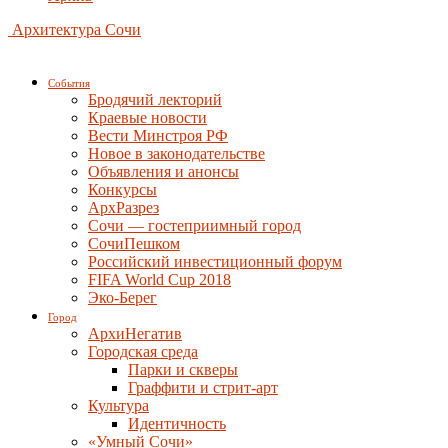
Архитектура Сочи
События
Бродячий лекторий
Краевые новости
Вести Минстроя РФ
Новое в законодательстве
Объявления и анонсы
Конкурсы
АрхРазрез
Сочи — гостеприимный город
СочиПешком
Российский инвестиционный форум
FIFA World Cup 2018
Эко-Берег
Город
АрхиНегатив
Городская среда
Парки и скверы
Граффити и стрит-арт
Культура
Идентичность
«Умный Сочи»