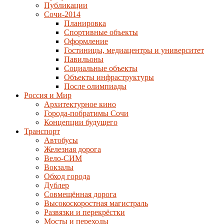
Публикации
Сочи-2014
Планировка
Спортивные объекты
Оформление
Гостиницы, медиацентры и университет
Павильоны
Социальные объекты
Объекты инфраструктуры
После олимпиады
Россия и Мир
Архитектурное кино
Города-побратимы Сочи
Концепции будущего
Транспорт
Автобусы
Железная дорога
Вело-СИМ
Вокзалы
Обход города
Дублер
Совмещённая дорога
Высокоскоростная магистраль
Развязки и перекрёстки
Мосты и переходы