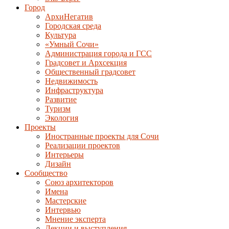
Город
АрхиНегатив
Городская среда
Культура
«Умный Сочи»
Администрация города и ГСС
Градсовет и Архсекция
Общественный градсовет
Недвижимость
Инфраструктура
Развитие
Туризм
Экология
Проекты
Иностранные проекты для Сочи
Реализации проектов
Интерьеры
Дизайн
Сообщество
Союз архитекторов
Имена
Мастерские
Интервью
Мнение эксперта
Лекции и выступления