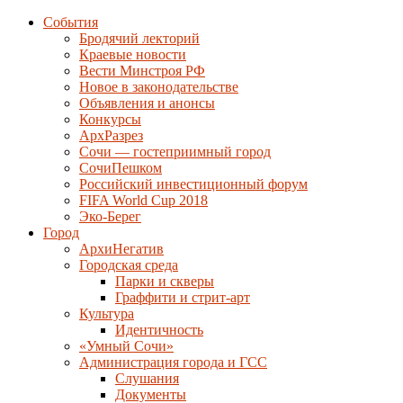
События
Бродячий лекторий
Краевые новости
Вести Минстроя РФ
Новое в законодательстве
Объявления и анонсы
Конкурсы
АрхРазрез
Сочи — гостеприимный город
СочиПешком
Российский инвестиционный форум
FIFA World Cup 2018
Эко-Берег
Город
АрхиНегатив
Городская среда
Парки и скверы
Граффити и стрит-арт
Культура
Идентичность
«Умный Сочи»
Администрация города и ГСС
Слушания
Документы