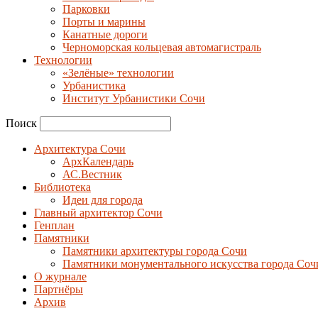
Парковки
Порты и марины
Канатные дороги
Черноморская кольцевая автомагистраль
Технологии
«Зелёные» технологии
Урбанистика
Институт Урбанистики Сочи
Поиск
Архитектура Сочи
АрхКалендарь
АС.Вестник
Библиотека
Идеи для города
Главный архитектор Сочи
Генплан
Памятники
Памятники архитектуры города Сочи
Памятники монументального искусства города Соч
О журнале
Партнёры
Архив