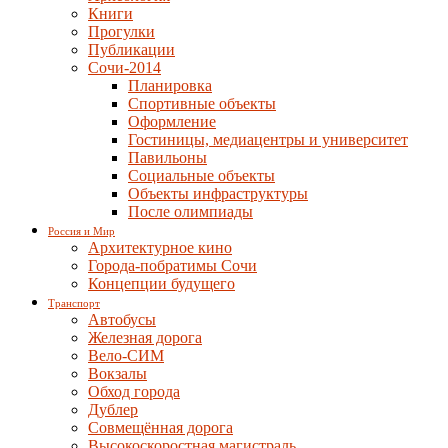
Книги
Прогулки
Публикации
Сочи-2014
Планировка
Спортивные объекты
Оформление
Гостиницы, медиацентры и университет
Павильоны
Социальные объекты
Объекты инфраструктуры
После олимпиады
Россия и Мир
Архитектурное кино
Города-побратимы Сочи
Концепции будущего
Транспорт
Автобусы
Железная дорога
Вело-СИМ
Вокзалы
Обход города
Дублер
Совмещённая дорога
Высокоскоростная магистраль