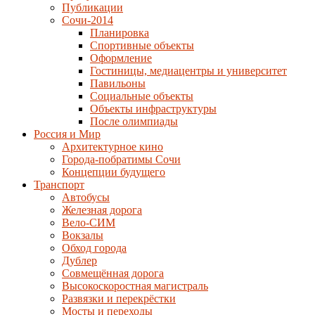
Публикации
Сочи-2014
Планировка
Спортивные объекты
Оформление
Гостиницы, медиацентры и университет
Павильоны
Социальные объекты
Объекты инфраструктуры
После олимпиады
Россия и Мир
Архитектурное кино
Города-побратимы Сочи
Концепции будущего
Транспорт
Автобусы
Железная дорога
Вело-СИМ
Вокзалы
Обход города
Дублер
Совмещённая дорога
Высокоскоростная магистраль
Развязки и перекрёстки
Мосты и переходы