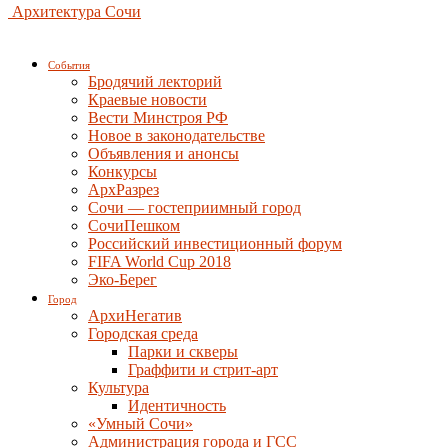
Архитектура Сочи
События
Бродячий лекторий
Краевые новости
Вести Минстроя РФ
Новое в законодательстве
Объявления и анонсы
Конкурсы
АрхРазрез
Сочи — гостеприимный город
СочиПешком
Российский инвестиционный форум
FIFA World Cup 2018
Эко-Берег
Город
АрхиНегатив
Городская среда
Парки и скверы
Граффити и стрит-арт
Культура
Идентичность
«Умный Сочи»
Администрация города и ГСС