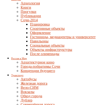
Археология
Книги
Прогулки
Публикации
Сочи-2014
Планировка
Спортивные объекты
Оформление
Гостиницы, медиацентры и университет
Павильоны
Социальные объекты
Объекты инфраструктуры
После олимпиады
Россия и Мир
Архитектурное кино
Города-побратимы Сочи
Концепции будущего
Транспорт
Автобусы
Железная дорога
Вело-СИМ
Вокзалы
Обход города
Дублер
Совмещённая дорога