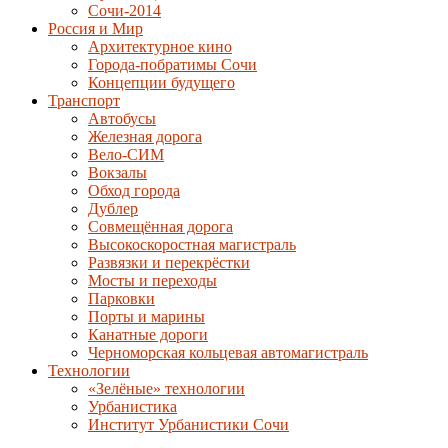
Сочи-2014
Россия и Мир
Архитектурное кино
Города-побратимы Сочи
Концепции будущего
Транспорт
Автобусы
Железная дорога
Вело-СИМ
Вокзалы
Обход города
Дублер
Совмещённая дорога
Высокоскоростная магистраль
Развязки и перекрёстки
Мосты и переходы
Парковки
Порты и марины
Канатные дороги
Черноморская кольцевая автомагистраль
Технологии
«Зелёные» технологии
Урбанистика
Институт Урбанистики Сочи