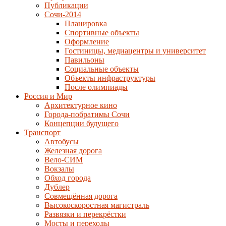
Публикации
Сочи-2014
Планировка
Спортивные объекты
Оформление
Гостиницы, медиацентры и университет
Павильоны
Социальные объекты
Объекты инфраструктуры
После олимпиады
Россия и Мир
Архитектурное кино
Города-побратимы Сочи
Концепции будущего
Транспорт
Автобусы
Железная дорога
Вело-СИМ
Вокзалы
Обход города
Дублер
Совмещённая дорога
Высокоскоростная магистраль
Развязки и перекрёстки
Мосты и переходы