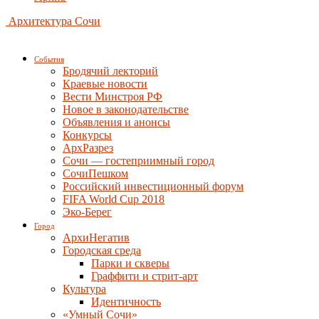
Архитектура Сочи
События
Бродячий лекторий
Краевые новости
Вести Минстроя РФ
Новое в законодательстве
Объявления и анонсы
Конкурсы
АрхРазрез
Сочи — гостеприимный город
СочиПешком
Российский инвестиционный форум
FIFA World Cup 2018
Эко-Берег
Город
АрхиНегатив
Городская среда
Парки и скверы
Граффити и стрит-арт
Культура
Идентичность
«Умный Сочи»