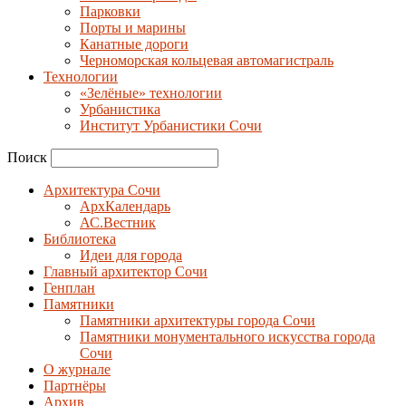
Парковки
Порты и марины
Канатные дороги
Черноморская кольцевая автомагистраль
Технологии
«Зелёные» технологии
Урбанистика
Институт Урбанистики Сочи
Поиск
Архитектура Сочи
АрхКалендарь
АС.Вестник
Библиотека
Идеи для города
Главный архитектор Сочи
Генплан
Памятники
Памятники архитектуры города Сочи
Памятники монументального искусства города
Сочи
О журнале
Партнёры
Архив