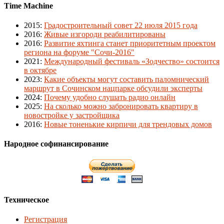
Time Machine
2015
:
Градостроительный совет 22 июля 2015 года
2016
:
Живые изгороди реабилитированы
2016
:
Развитие яхтинга станет приоритетным проектом
региона на форуме "Сочи-2016"
2021
:
Международный фестиваль «Зодчество» состоится
в октябре
2023
:
Какие объекты могут составить паломнический
маршрут в Сочинском нацпарке обсудили эксперты
2024
:
Почему удобно слушать радио онлайн
2025
:
На сколько можно забронировать квартиру в
новостройке у застройщика
2016
:
Новые тоненькие кирпичи для трендовых домов
Народное софинансирование
Техническое
Регистрация