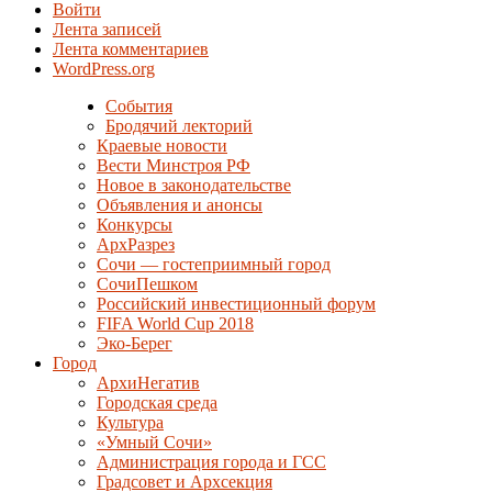
Войти
Лента записей
Лента комментариев
WordPress.org
События
Бродячий лекторий
Краевые новости
Вести Минстроя РФ
Новое в законодательстве
Объявления и анонсы
Конкурсы
АрхРазрез
Сочи — гостеприимный город
СочиПешком
Российский инвестиционный форум
FIFA World Cup 2018
Эко-Берег
Город
АрхиНегатив
Городская среда
Культура
«Умный Сочи»
Администрация города и ГСС
Градсовет и Архсекция