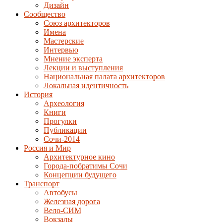
Дизайн
Сообщество
Союз архитекторов
Имена
Мастерские
Интервью
Мнение эксперта
Лекции и выступления
Национальная палата архитекторов
Локальная идентичность
История
Археология
Книги
Прогулки
Публикации
Сочи-2014
Россия и Мир
Архитектурное кино
Города-побратимы Сочи
Концепции будущего
Транспорт
Автобусы
Железная дорога
Вело-СИМ
Вокзалы