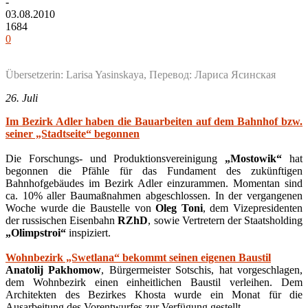
-
03.08.2010
1684
0
Übersetzerin: Larisa Yasinskaya, Перевод: Лариса Ясинская
26. Juli
Im Bezirk Adler haben die Bauarbeiten auf dem Bahnhof bzw.
seiner „Stadtseite“ begonnen
Die Forschungs- und Produktionsvereinigung
„Mostowik“
hat
begonnen die Pfähle für das Fundament des zukünftigen
Bahnhofgebäudes im Bezirk Adler einzurammen. Momentan sind
ca. 10% aller Baumaßnahmen abgeschlossen. In der vergangenen
Woche wurde die Baustelle von
Oleg Toni
, dem Vizepresidenten
der russischen Eisenbahn
RZhD
, sowie Vertretern der Staatsholding
„Olimpstroi“
inspiziert.
Wohnbezirk „Swetlana“ bekommt seinen eigenen Baustil
Anatolij Pakhomow
, Bürgermeister Sotschis, hat vorgeschlagen,
dem Wohnbezirk einen einheitlichen Baustil verleihen. Dem
Architekten des Bezirkes Khosta wurde ein Monat für die
Ausarbeitung des Vorentwurfes zur Verfügung gestellt.