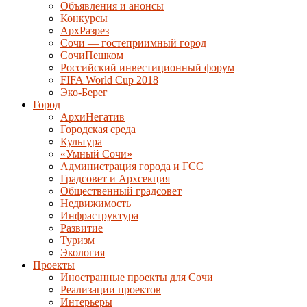
Объявления и анонсы
Конкурсы
АрхРазрез
Сочи — гостеприимный город
СочиПешком
Российский инвестиционный форум
FIFA World Cup 2018
Эко-Берег
Город
АрхиНегатив
Городская среда
Культура
«Умный Сочи»
Администрация города и ГСС
Градсовет и Архсекция
Общественный градсовет
Недвижимость
Инфраструктура
Развитие
Туризм
Экология
Проекты
Иностранные проекты для Сочи
Реализации проектов
Интерьеры