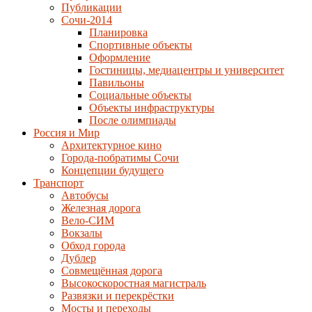
Публикации
Сочи-2014
Планировка
Спортивные объекты
Оформление
Гостиницы, медиацентры и университет
Павильоны
Социальные объекты
Объекты инфраструктуры
После олимпиады
Россия и Мир
Архитектурное кино
Города-побратимы Сочи
Концепции будущего
Транспорт
Автобусы
Железная дорога
Вело-СИМ
Вокзалы
Обход города
Дублер
Совмещённая дорога
Высокоскоростная магистраль
Развязки и перекрёстки
Мосты и переходы