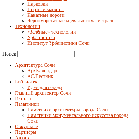
Парковки
Порты и марины
Канатные дороги
Черноморская кольцевая автомагистраль
Технологии
«Зелёные» технологии
Урбанистика
Институт Урбанистики Сочи
Поиск
Архитектура Сочи
АрхКалендарь
АС.Вестник
Библиотека
Идеи для города
Главный архитектор Сочи
Генплан
Памятники
Памятники архитектуры города Сочи
Памятники монументального искусства города
Сочи
О журнале
Партнёры
Архив