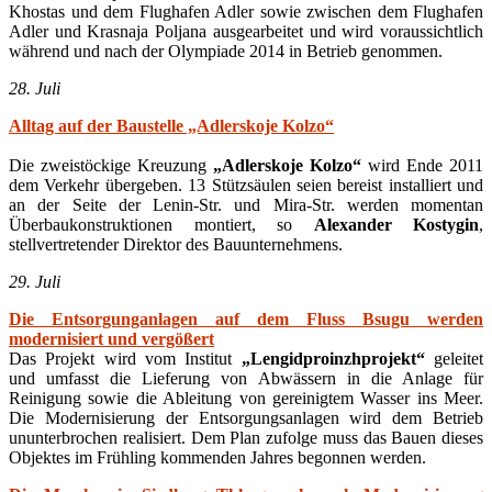
Khostas und dem Flughafen Adler sowie zwischen dem Flughafen
Adler und Krasnaja Poljana ausgearbeitet und wird voraussichtlich
während und nach der Olympiade 2014 in Betrieb genommen.
28. Juli
Alltag auf der Baustelle „Adlerskoje Kolzo“
Die zweistöckige Kreuzung
„Adlerskoje Kolzo“
wird Ende 2011
dem Verkehr übergeben. 13 Stützsäulen seien bereist installiert und
an der Seite der Lenin-Str. und Mira-Str. werden momentan
Überbaukonstruktionen montiert, so
Alexander Kostygin
,
stellvertretender Direktor des Bauunternehmens.
29. Juli
Die Entsorgunganlagen auf dem Fluss Bsugu werden
modernisiert und vergößert
Das Projekt wird vom Institut
„Lengidproinzhprojekt“
geleitet
und umfasst die Lieferung von Abwässern in die Anlage für
Reinigung sowie die Ableitung von gereinigtem Wasser ins Meer.
Die Modernisierung der Entsorgungsanlagen wird dem Betrieb
ununterbrochen realisiert. Dem Plan zufolge muss das Bauen dieses
Objektes im Frühling kommenden Jahres begonnen werden.