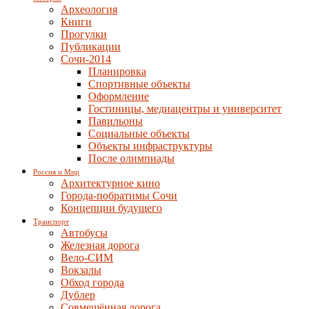
Археология
Книги
Прогулки
Публикации
Сочи-2014
Планировка
Спортивные объекты
Оформление
Гостиницы, медиацентры и университет
Павильоны
Социальные объекты
Объекты инфраструктуры
После олимпиады
Россия и Мир
Архитектурное кино
Города-побратимы Сочи
Концепции будущего
Транспорт
Автобусы
Железная дорога
Вело-СИМ
Вокзалы
Обход города
Дублер
Совмещённая дорога