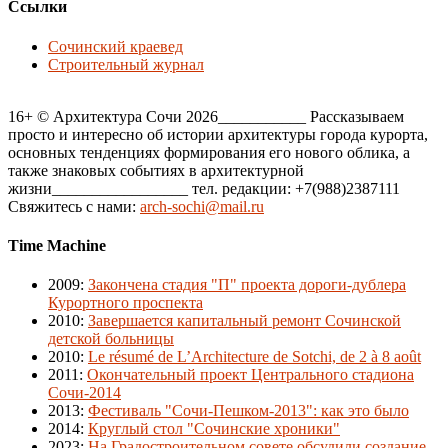
Ссылки
Сочинский краевед
Строительный журнал
16+ © Архитектура Сочи 2026___________ Рассказываем
просто и интересно об истории архитектуры города курорта,
основных тенденциях формирования его нового облика, а
также знаковых событиях в архитектурной
жизни_________________ тел. редакции: +7(988)2387111
Свяжитесь с нами:
arch-sochi@mail.ru
Time Machine
2009
:
Закончена стадия "П" проекта дороги-дублера
Курортного проспекта
2010
:
Завершается капитальный ремонт Сочинской
детской больницы
2010
:
Le résumé de L’Architecture de Sotchi, de 2 à 8 août
2011
:
Окончательный проект Центрального стадиона
Сочи-2014
2013
:
Фестиваль "Сочи-Пешком-2013": как это было
2014
:
Круглый стол "Сочинские хроники"
2023
:
На Градостроительном совете обсудили создание