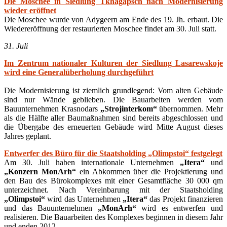
Die Moschee in Siedlung Tkhagapsch nach Modernisierung
wieder eröffnet
Die Moschee wurde von Adygeern am Ende des 19. Jh. erbaut. Die
Wiedereröffnung der restaurierten Moschee findet am 30. Juli statt.
31. Juli
Im Zentrum nationaler Kulturen der Siedlung Lasarewskoje
wird eine Generalüberholung durchgeführt
Die Modernisierung ist ziemlich grundlegend: Vom alten Gebäude
sind nur Wände geblieben. Die Bauarbeiten werden vom
Bauunternehmen Krasnodars
„Strojinterkom“
übernommen. Mehr
als die Hälfte aller Baumaßnahmen sind bereits abgeschlossen und
die Übergabe des erneuerten Gebäude wird Mitte August dieses
Jahres geplant.
Entwerfer des Büro für die Staatsholding „Olimpstoi“ festgelegt
Am 30. Juli haben internationale Unternehmen
„Itera“
und
„Konzern MonArh“
ein Abkommen über die Projektierung und
den Bau des Bürokomplexes mit einer Gesamtfläche 30 000 qm
unterzeichnet. Nach Vereinbarung mit der Staatsholding
„Olimpstoi“
wird das Unternehmen
„Itera“
das Projekt finanzieren
und das Bauunternehmen
„MonArh“
wird es entwerfen und
realisieren. Die Bauarbeiten des Komplexes beginnen in diesem Jahr
und enden 2012.