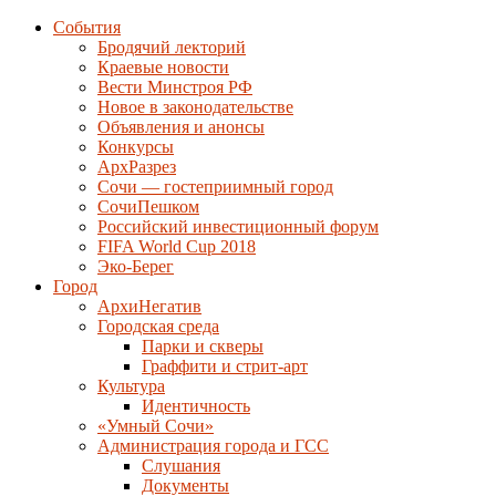
События
Бродячий лекторий
Краевые новости
Вести Минстроя РФ
Новое в законодательстве
Объявления и анонсы
Конкурсы
АрхРазрез
Сочи — гостеприимный город
СочиПешком
Российский инвестиционный форум
FIFA World Cup 2018
Эко-Берег
Город
АрхиНегатив
Городская среда
Парки и скверы
Граффити и стрит-арт
Культура
Идентичность
«Умный Сочи»
Администрация города и ГСС
Слушания
Документы