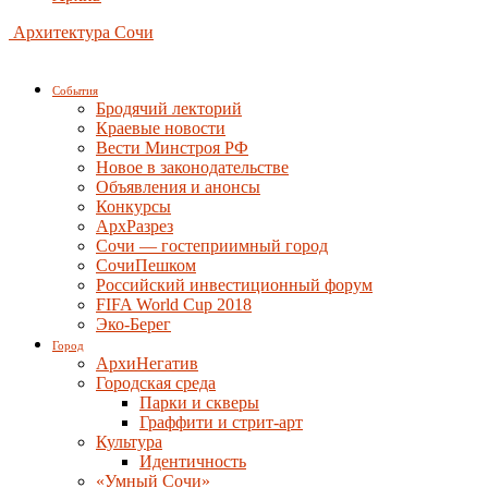
Архитектура Сочи
События
Бродячий лекторий
Краевые новости
Вести Минстроя РФ
Новое в законодательстве
Объявления и анонсы
Конкурсы
АрхРазрез
Сочи — гостеприимный город
СочиПешком
Российский инвестиционный форум
FIFA World Cup 2018
Эко-Берег
Город
АрхиНегатив
Городская среда
Парки и скверы
Граффити и стрит-арт
Культура
Идентичность
«Умный Сочи»