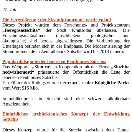
27. Juli
Die Vergrößerung der Strandpromenade wird geplant
Dieses Projekt wurden dem Forschungs- und Projektzentrum
„Beregosastschita“
der Stadt Kransodar überlassen. Die
Forschungsmaßnahmen (anschließend geologische und
ökologische) sind bereits abgeschlossen. Die Vorbereitung der
Unterlagen befinden sich in der Endphase. Die Modernisierung der
Strandpromenade in Zentralbezirk Sotschis wird bis 2013 dauern.
Popularitätsquote der teuersten Penthouses Sotschis
Das Webportal
„Slon.ru“
in Kooperation mit der Firma
„Sluzhba
nedwizhemosti“
präsentierte der Öffentlichkeit die Liste der
teuersten Penthouses Sotschis.
Ein Führer des Ratings wurde пентхаус in
«der Königliche Park»
vom Wert $16 Mio.
Immobilienpreise in Sotschi sind eine schwer kalkulierbare
Angelegenheit.
Einheitliches architektonisches Konzept der Entwicklung
Sotschis
Dieses Konzept wurde für die Strecke zwischen dem Tunnel