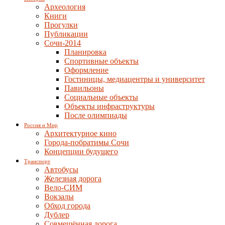
Археология
Книги
Прогулки
Публикации
Сочи-2014
Планировка
Спортивные объекты
Оформление
Гостиницы, медиацентры и университет
Павильоны
Социальные объекты
Объекты инфраструктуры
После олимпиады
Россия и Мир
Архитектурное кино
Города-побратимы Сочи
Концепции будущего
Транспорт
Автобусы
Железная дорога
Вело-СИМ
Вокзалы
Обход города
Дублер
Совмещённая дорога