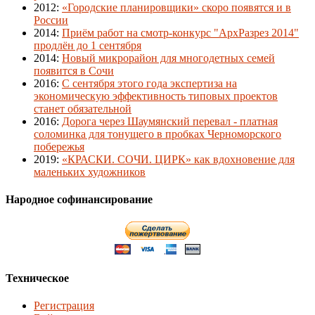
2012
:
«Городские планировщики» скоро появятся и в
России
2014
:
Приём работ на смотр-конкурс "АрхРазрез 2014"
продлён до 1 сентября
2014
:
Новый микрорайон для многодетных семей
появится в Сочи
2016
:
С сентября этого года экспертиза на
экономическую эффективность типовых проектов
станет обязательной
2016
:
Дорога через Шаумянский перевал - платная
соломинка для тонущего в пробках Черноморского
побережья
2019
:
«КРАСКИ. СОЧИ. ЦИРК» как вдохновение для
маленьких художников
Народное софинансирование
Техническое
Регистрация