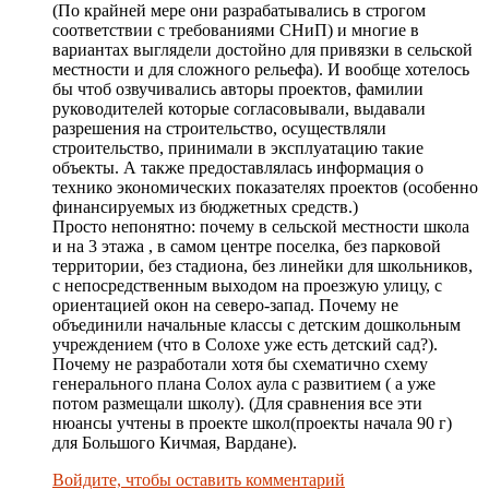
(По крайней мере они разрабатывались в строгом
соответствии с требованиями СНиП) и многие в
вариантах выглядели достойно для привязки в сельской
местности и для сложного рельефа). И вообще хотелось
бы чтоб озвучивались авторы проектов, фамилии
руководителей которые согласовывали, выдавали
разрешения на строительство, осуществляли
строительство, принимали в эксплуатацию такие
объекты. А также предоставлялась информация о
технико экономических показателях проектов (особенно
финансируемых из бюджетных средств.)
Просто непонятно: почему в сельской местности школа
и на 3 этажа , в самом центре поселка, без парковой
территории, без стадиона, без линейки для школьников,
с непосредственным выходом на проезжую улицу, с
ориентацией окон на северо-запад. Почему не
объединили начальные классы с детским дошкольным
учреждением (что в Солохе уже есть детский сад?).
Почему не разработали хотя бы схематично схему
генерального плана Солох аула с развитием ( а уже
потом размещали школу). (Для сравнения все эти
нюансы учтены в проекте школ(проекты начала 90 г)
для Большого Кичмая, Вардане).
Войдите, чтобы оставить комментарий