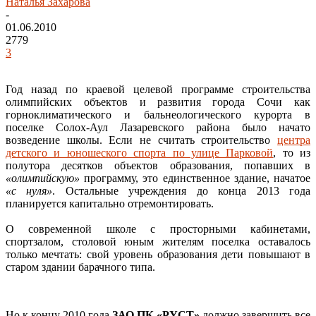
Наталья Захарова
-
01.06.2010
2779
3
Год назад по краевой целевой программе строительства
олимпийских объектов и развития города Сочи как
горноклиматического и бальнеологического курорта в
поселке Солох-Аул Лазаревского района было начато
возведение школы. Если не считать строительство
центра
детского и юношеского спорта по улице Парковой
, то из
полутора десятков объектов образования, попавших в
«олимпийскую»
программу, это единственное здание, начатое
«с нуля»
. Остальные учреждения до конца 2013 года
планируется капитально отремонтировать.
О современной школе с просторными кабинетами,
спортзалом, столовой юным жителям поселка оставалось
только мечтать: свой уровень образования дети повышают в
старом здании барачного типа.
Но к концу 2010 года
ЗАО ПК «РУСТ»
должно завершить все