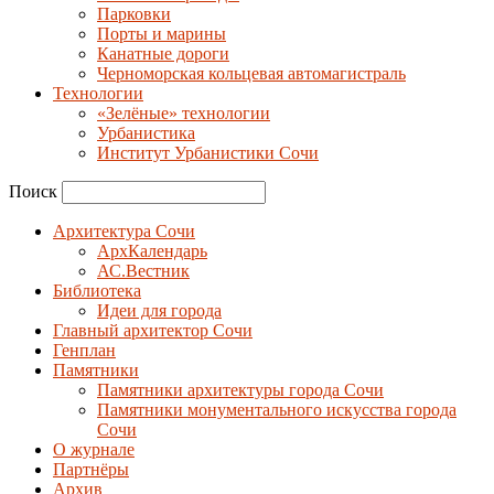
Парковки
Порты и марины
Канатные дороги
Черноморская кольцевая автомагистраль
Технологии
«Зелёные» технологии
Урбанистика
Институт Урбанистики Сочи
Поиск
Архитектура Сочи
АрхКалендарь
АС.Вестник
Библиотека
Идеи для города
Главный архитектор Сочи
Генплан
Памятники
Памятники архитектуры города Сочи
Памятники монументального искусства города
Сочи
О журнале
Партнёры
Архив