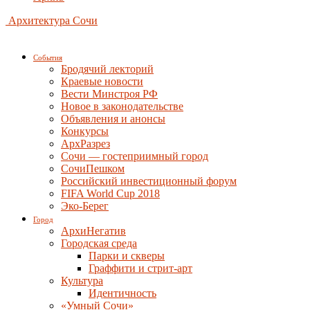
Архитектура Сочи
События
Бродячий лекторий
Краевые новости
Вести Минстроя РФ
Новое в законодательстве
Объявления и анонсы
Конкурсы
АрхРазрез
Сочи — гостеприимный город
СочиПешком
Российский инвестиционный форум
FIFA World Cup 2018
Эко-Берег
Город
АрхиНегатив
Городская среда
Парки и скверы
Граффити и стрит-арт
Культура
Идентичность
«Умный Сочи»