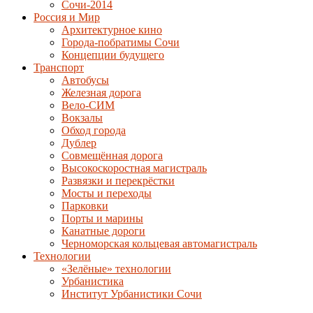
Сочи-2014
Россия и Мир
Архитектурное кино
Города-побратимы Сочи
Концепции будущего
Транспорт
Автобусы
Железная дорога
Вело-СИМ
Вокзалы
Обход города
Дублер
Совмещённая дорога
Высокоскоростная магистраль
Развязки и перекрёстки
Мосты и переходы
Парковки
Порты и марины
Канатные дороги
Черноморская кольцевая автомагистраль
Технологии
«Зелёные» технологии
Урбанистика
Институт Урбанистики Сочи