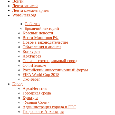
Войти
Лента записей
Лента комментариев
WordPress.org
События
Бродячий лекторий
Краевые новости
Вести Минстроя РФ
Новое в законодательстве
Объявления и анонсы
Конкурсы
АрхРазрез
Сочи — гостеприимный город
СочиПешком
Российский инвестиционный форум
FIFA World Cup 2018
Эко-Берег
Город
АрхиНегатив
Городская среда
Культура
«Умный Сочи»
Администрация города и ГСС
Градсовет и Архсекция