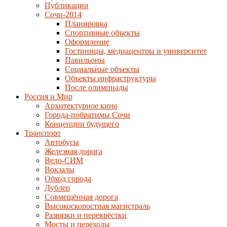
Публикации
Сочи-2014
Планировка
Спортивные объекты
Оформление
Гостиницы, медиацентры и университет
Павильоны
Социальные объекты
Объекты инфраструктуры
После олимпиады
Россия и Мир
Архитектурное кино
Города-побратимы Сочи
Концепции будущего
Транспорт
Автобусы
Железная дорога
Вело-СИМ
Вокзалы
Обход города
Дублер
Совмещённая дорога
Высокоскоростная магистраль
Развязки и перекрёстки
Мосты и переходы