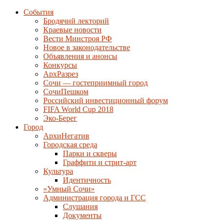
События
Бродячий лекторий
Краевые новости
Вести Минстроя РФ
Новое в законодательстве
Объявления и анонсы
Конкурсы
АрхРазрез
Сочи — гостеприимный город
СочиПешком
Российский инвестиционный форум
FIFA World Cup 2018
Эко-Берег
Город
АрхиНегатив
Городская среда
Парки и скверы
Граффити и стрит-арт
Культура
Идентичность
«Умный Сочи»
Администрация города и ГСС
Слушания
Документы