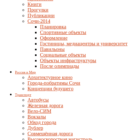
Книги
Прогулки
Публикации
Сочи-2014
Планировка
Спортивные объекты
Оформление
Гостиницы, медиацентры и университет
Павильоны
Социальные объекты
Объекты инфраструктуры
После олимпиады
Россия и Мир
Архитектурное кино
Города-побратимы Сочи
Концепции будущего
Транспорт
Автобусы
Железная дорога
Вело-СИМ
Вокзалы
Обход города
Дублер
Совмещённая дорога
Высокоскоростная магистраль