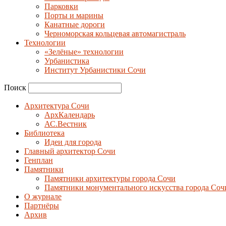
Парковки
Порты и марины
Канатные дороги
Черноморская кольцевая автомагистраль
Технологии
«Зелёные» технологии
Урбанистика
Институт Урбанистики Сочи
Поиск
Архитектура Сочи
АрхКалендарь
АС.Вестник
Библиотека
Идеи для города
Главный архитектор Сочи
Генплан
Памятники
Памятники архитектуры города Сочи
Памятники монументального искусства города Соч
О журнале
Партнёры
Архив