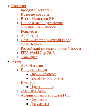
События
Бродячий лекторий
Краевые новости
Вести Минстроя РФ
Новое в законодательстве
Объявления и анонсы
Конкурсы
АрхРазрез
Сочи — гостеприимный город
СочиПешком
Российский инвестиционный форум
FIFA World Cup 2018
Эко-Берег
Город
АрхиНегатив
Городская среда
Парки и скверы
Граффити и стрит-арт
Культура
Идентичность
«Умный Сочи»
Администрация города и ГСС
Слушания
Документы