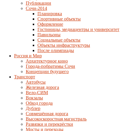
Публикации
Сочи-2014
Планировка
Спортивные объекты
Оформление
Гостиницы, медиацентры и университет
Павильоны
Социальные объекты
Объекты инфраструктуры
После олимпиады
Россия и Мир
Архитектурное кино
Города-побратимы Сочи
Концепции будущего
Транспорт
Автобусы
Железная дорога
Вело-СИМ
Вокзалы
Обход города
Дублер
Совмещённая дорога
Высокоскоростная магистраль
Развязки и перекрёстки
Мосты и переходы