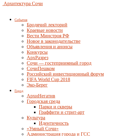
Архитектура Сочи
События
Бродячий лекторий
Краевые новости
Вести Минстроя РФ
Новое в законодательстве
Объявления и анонсы
Конкурсы
АрхРазрез
Сочи — гостеприимный город
СочиПешком
Российский инвестиционный форум
FIFA World Cup 2018
Эко-Берег
Город
АрхиНегатив
Городская среда
Парки и скверы
Граффити и стрит-арт
Культура
Идентичность
«Умный Сочи»
Администрация города и ГСС