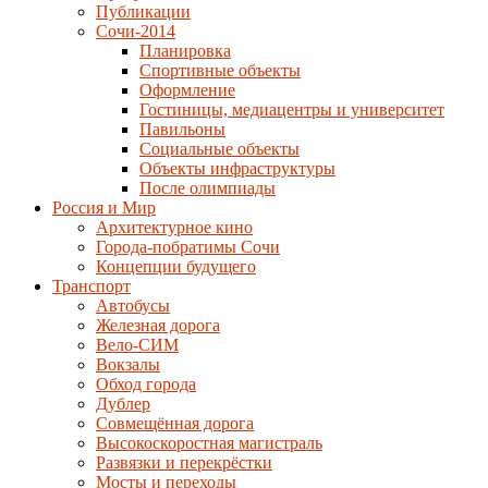
Публикации
Сочи-2014
Планировка
Спортивные объекты
Оформление
Гостиницы, медиацентры и университет
Павильоны
Социальные объекты
Объекты инфраструктуры
После олимпиады
Россия и Мир
Архитектурное кино
Города-побратимы Сочи
Концепции будущего
Транспорт
Автобусы
Железная дорога
Вело-СИМ
Вокзалы
Обход города
Дублер
Совмещённая дорога
Высокоскоростная магистраль
Развязки и перекрёстки
Мосты и переходы