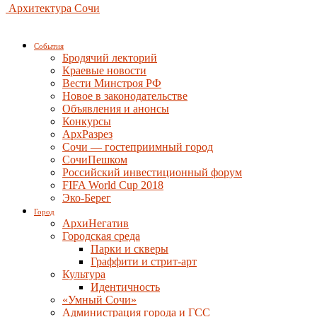
Архитектура Сочи
События
Бродячий лекторий
Краевые новости
Вести Минстроя РФ
Новое в законодательстве
Объявления и анонсы
Конкурсы
АрхРазрез
Сочи — гостеприимный город
СочиПешком
Российский инвестиционный форум
FIFA World Cup 2018
Эко-Берег
Город
АрхиНегатив
Городская среда
Парки и скверы
Граффити и стрит-арт
Культура
Идентичность
«Умный Сочи»
Администрация города и ГСС