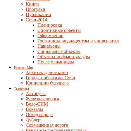
Книги
Прогулки
Публикации
Сочи-2014
Планировка
Спортивные объекты
Оформление
Гостиницы, медиацентры и университет
Павильоны
Социальные объекты
Объекты инфраструктуры
После олимпиады
Россия и Мир
Архитектурное кино
Города-побратимы Сочи
Концепции будущего
Транспорт
Автобусы
Железная дорога
Вело-СИМ
Вокзалы
Обход города
Дублер
Совмещённая дорога
Высокоскоростная магистраль