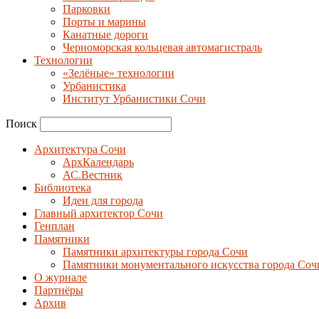
Парковки
Порты и марины
Канатные дороги
Черноморская кольцевая автомагистраль
Технологии
«Зелёные» технологии
Урбанистика
Институт Урбанистики Сочи
Поиск
Архитектура Сочи
АрхКалендарь
АС.Вестник
Библиотека
Идеи для города
Главный архитектор Сочи
Генплан
Памятники
Памятники архитектуры города Сочи
Памятники монументального искусства города Соч
О журнале
Партнёры
Архив