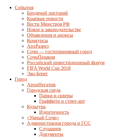
События
Бродячий лекторий
Краевые новости
Вести Минстроя РФ
Новое в законодательстве
Объявления и анонсы
Конкурсы
АрхРазрез
Сочи — гостеприимный город
СочиПешком
Российский инвестиционный форум
FIFA World Cup 2018
Эко-Берег
Город
АрхиНегатив
Городская среда
Парки и скверы
Граффити и стрит-арт
Культура
Идентичность
«Умный Сочи»
Администрация города и ГСС
Слушания
Документы