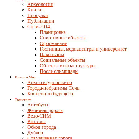
Археология
Книги
Прогулки
Публикации
Сочи-2014
Планировка
Спортивные объекты
Оформление
Гостиницы, медиацентры и университет
Павильоны
Социальные объекты
Объекты инфраструктуры
После олимпиады
Россия и Мир
Архитектурное кино
Города-побратимы Сочи
Концепции будущего
Транспорт
Автобусы
Железная дорога
Вело-СИМ
Вокзалы
Обход города
Дублер
Совмещённая дорога