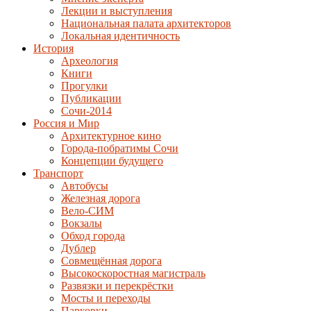
Лекции и выступления
Национальная палата архитекторов
Локальная идентичность
История
Археология
Книги
Прогулки
Публикации
Сочи-2014
Россия и Мир
Архитектурное кино
Города-побратимы Сочи
Концепции будущего
Транспорт
Автобусы
Железная дорога
Вело-СИМ
Вокзалы
Обход города
Дублер
Совмещённая дорога
Высокоскоростная магистраль
Развязки и перекрёстки
Мосты и переходы
Парковки