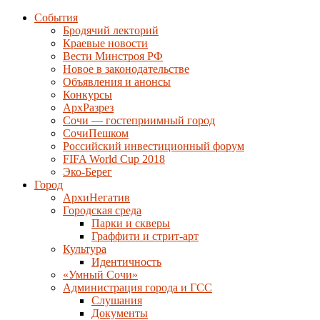
События
Бродячий лекторий
Краевые новости
Вести Минстроя РФ
Новое в законодательстве
Объявления и анонсы
Конкурсы
АрхРазрез
Сочи — гостеприимный город
СочиПешком
Российский инвестиционный форум
FIFA World Cup 2018
Эко-Берег
Город
АрхиНегатив
Городская среда
Парки и скверы
Граффити и стрит-арт
Культура
Идентичность
«Умный Сочи»
Администрация города и ГСС
Слушания
Документы