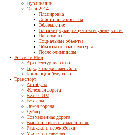
Публикации
Сочи-2014
Планировка
Спортивные объекты
Оформление
Гостиницы, медиацентры и университет
Павильоны
Социальные объекты
Объекты инфраструктуры
После олимпиады
Россия и Мир
Архитектурное кино
Города-побратимы Сочи
Концепции будущего
Транспорт
Автобусы
Железная дорога
Вело-СИМ
Вокзалы
Обход города
Дублер
Совмещённая дорога
Высокоскоростная магистраль
Развязки и перекрёстки
Мосты и переходы