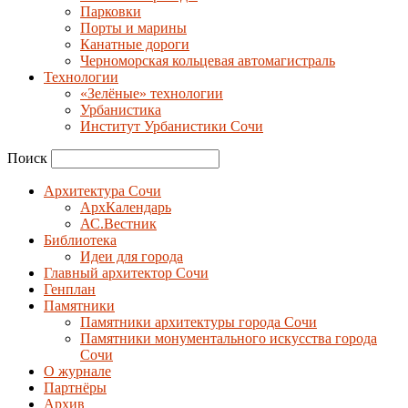
Парковки
Порты и марины
Канатные дороги
Черноморская кольцевая автомагистраль
Технологии
«Зелёные» технологии
Урбанистика
Институт Урбанистики Сочи
Поиск
Архитектура Сочи
АрхКалендарь
АС.Вестник
Библиотека
Идеи для города
Главный архитектор Сочи
Генплан
Памятники
Памятники архитектуры города Сочи
Памятники монументального искусства города
Сочи
О журнале
Партнёры
Архив