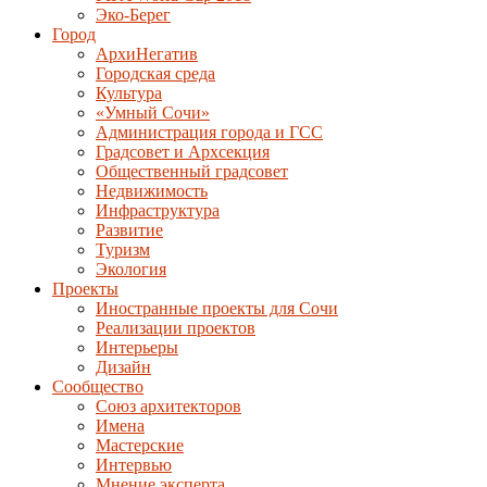
Эко-Берег
Город
АрхиНегатив
Городская среда
Культура
«Умный Сочи»
Администрация города и ГСС
Градсовет и Архсекция
Общественный градсовет
Недвижимость
Инфраструктура
Развитие
Туризм
Экология
Проекты
Иностранные проекты для Сочи
Реализации проектов
Интерьеры
Дизайн
Сообщество
Союз архитекторов
Имена
Мастерские
Интервью
Мнение эксперта