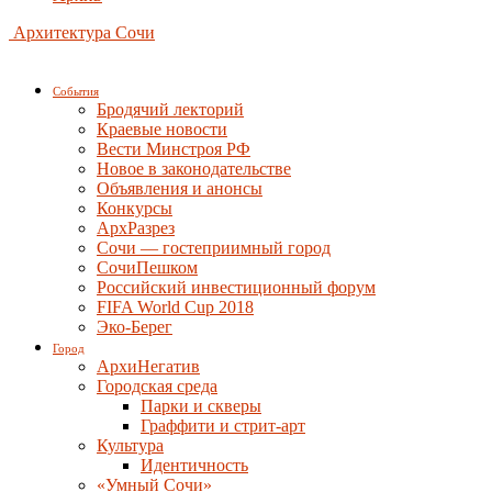
Архитектура Сочи
События
Бродячий лекторий
Краевые новости
Вести Минстроя РФ
Новое в законодательстве
Объявления и анонсы
Конкурсы
АрхРазрез
Сочи — гостеприимный город
СочиПешком
Российский инвестиционный форум
FIFA World Cup 2018
Эко-Берег
Город
АрхиНегатив
Городская среда
Парки и скверы
Граффити и стрит-арт
Культура
Идентичность
«Умный Сочи»