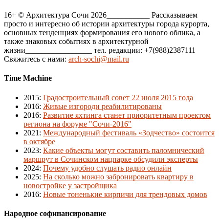
16+ © Архитектура Сочи 2026___________ Рассказываем
просто и интересно об истории архитектуры города курорта,
основных тенденциях формирования его нового облика, а
также знаковых событиях в архитектурной
жизни_________________ тел. редакции: +7(988)2387111
Свяжитесь с нами:
arch-sochi@mail.ru
Time Machine
2015
:
Градостроительный совет 22 июля 2015 года
2016
:
Живые изгороди реабилитированы
2016
:
Развитие яхтинга станет приоритетным проектом
региона на форуме "Сочи-2016"
2021
:
Международный фестиваль «Зодчество» состоится
в октябре
2023
:
Какие объекты могут составить паломнический
маршрут в Сочинском нацпарке обсудили эксперты
2024
:
Почему удобно слушать радио онлайн
2025
:
На сколько можно забронировать квартиру в
новостройке у застройщика
2016
:
Новые тоненькие кирпичи для трендовых домов
Народное софинансирование