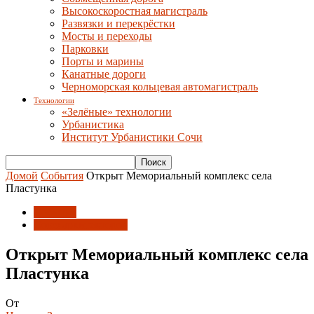
Высокоскоростная магистраль
Развязки и перекрёстки
Мосты и переходы
Парковки
Порты и марины
Канатные дороги
Черноморская кольцевая автомагистраль
Технологии
«Зелёные» технологии
Урбанистика
Институт Урбанистики Сочи
Домой
События
Открыт Мемориальный комплекс села
Пластунка
События
Союз архитекторов
Открыт Мемориальный комплекс села
Пластунка
От