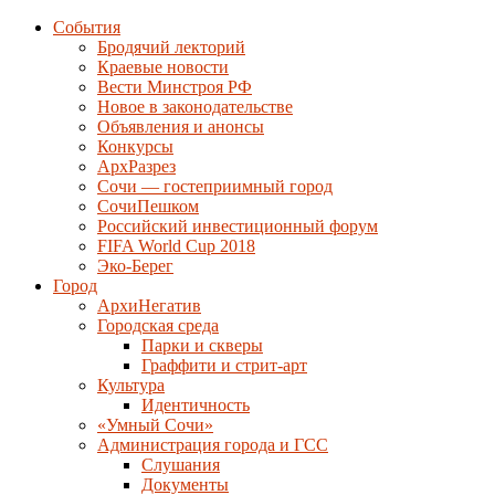
События
Бродячий лекторий
Краевые новости
Вести Минстроя РФ
Новое в законодательстве
Объявления и анонсы
Конкурсы
АрхРазрез
Сочи — гостеприимный город
СочиПешком
Российский инвестиционный форум
FIFA World Cup 2018
Эко-Берег
Город
АрхиНегатив
Городская среда
Парки и скверы
Граффити и стрит-арт
Культура
Идентичность
«Умный Сочи»
Администрация города и ГСС
Слушания
Документы