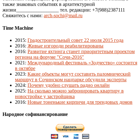
также знаковых событиях в архитектурной
жизни_________________ тел. редакции: +7(988)2387111
Свяжитесь с нами:
arch-sochi@mail.ru
Time Machine
2015
:
Градостроительный совет 22 июля 2015 года
2016
:
Живые изгороди реабилитированы
2016
:
Развитие яхтинга станет приоритетным проектом
региона на форуме "Сочи-2016"
2021
:
Международный фестиваль «Зодчество» состоится
в октябре
2023
:
Какие объекты могут составить паломнический
маршрут в Сочинском нацпарке обсудили эксперты
2024
:
Почему удобно слушать радио онлайн
2025
:
На сколько можно забронировать квартиру в
новостройке у застройщика
2016
:
Новые тоненькие кирпичи для трендовых домов
Народное софинансирование