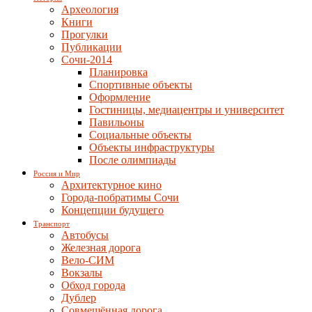
Археология
Книги
Прогулки
Публикации
Сочи-2014
Планировка
Спортивные объекты
Оформление
Гостиницы, медиацентры и университет
Павильоны
Социальные объекты
Объекты инфраструктуры
После олимпиады
Россия и Мир
Архитектурное кино
Города-побратимы Сочи
Концепции будущего
Транспорт
Автобусы
Железная дорога
Вело-СИМ
Вокзалы
Обход города
Дублер
Совмещённая дорога