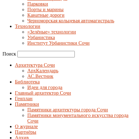
Парковки
Порты и марины
Канатные дороги
Черноморская кольцевая автомагистраль
Технологии
«Зелёные» технологии
Урбанистика
Институт Урбанистики Сочи
Поиск
Архитектура Сочи
АрхКалендарь
АС.Вестник
Библиотека
Идеи для города
Главный архитектор Сочи
Генплан
Памятники
Памятники архитектуры города Сочи
Памятники монументального искусства города
Сочи
О журнале
Партнёры
Архив