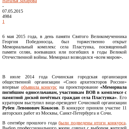
Наталья Захарова
-
07.05.2015
4984
1
6 мая 2015 года, в день памяти Святого Великомученника
Георгия Победоносца, был торжественно открыт
Мемориальный комплекс села Пластунка, посвященный
памяти селян, воевавших или погибших в годы Великой
Отечественной войны. Мемориал возводился «всем миром».
В июле 2014 года Сочинская городская организация
общественной организации «Союз архитекторов России»
впервые
объявила конкурс
на проектирование
«Мемориала
погибшим односельчанам, участникам ВОВ в комплексе с
памятной доской почётных граждан села Пластунка»
. Его
куратором выступил вице-президент Сочиснкой организации
Рубен Левонович Кокосов
. В конкурсе приняли участие 11
авторских работ из Москвы, Санкт-Петербурга и Сочи.
В сентябре прошлого года
были подведены итоги конкурса
.
Выбор профессионального жюри совпал с выбором жителей