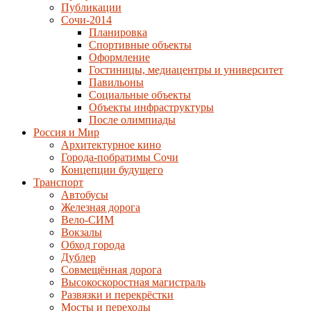
Публикации
Сочи-2014
Планировка
Спортивные объекты
Оформление
Гостиницы, медиацентры и университет
Павильоны
Социальные объекты
Объекты инфраструктуры
После олимпиады
Россия и Мир
Архитектурное кино
Города-побратимы Сочи
Концепции будущего
Транспорт
Автобусы
Железная дорога
Вело-СИМ
Вокзалы
Обход города
Дублер
Совмещённая дорога
Высокоскоростная магистраль
Развязки и перекрёстки
Мосты и переходы