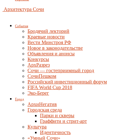
Архитектура Сочи
События
Бродячий лекторий
Краевые новости
Вести Минстроя РФ
Новое в законодательстве
Объявления и анонсы
Конкурсы
АрхРазрез
Сочи — гостеприимный город
СочиПешком
Российский инвестиционный форум
FIFA World Cup 2018
Эко-Берег
Город
АрхиНегатив
Городская среда
Парки и скверы
Граффити и стрит-арт
Культура
Идентичность
«Умный Сочи»