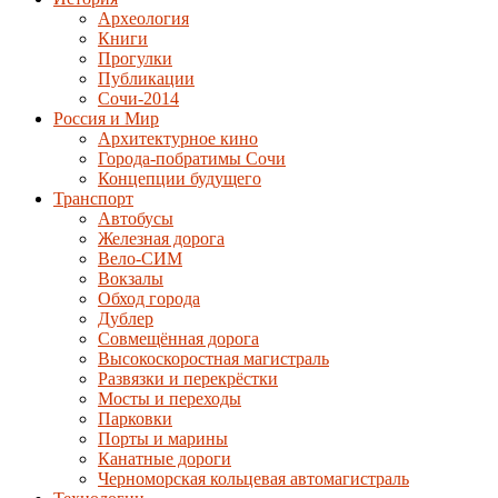
Археология
Книги
Прогулки
Публикации
Сочи-2014
Россия и Мир
Архитектурное кино
Города-побратимы Сочи
Концепции будущего
Транспорт
Автобусы
Железная дорога
Вело-СИМ
Вокзалы
Обход города
Дублер
Совмещённая дорога
Высокоскоростная магистраль
Развязки и перекрёстки
Мосты и переходы
Парковки
Порты и марины
Канатные дороги
Черноморская кольцевая автомагистраль