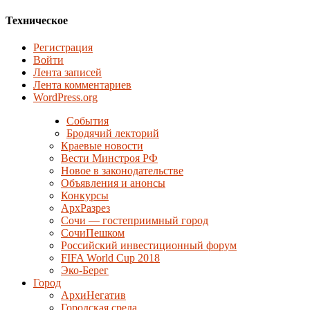
Техническое
Регистрация
Войти
Лента записей
Лента комментариев
WordPress.org
События
Бродячий лекторий
Краевые новости
Вести Минстроя РФ
Новое в законодательстве
Объявления и анонсы
Конкурсы
АрхРазрез
Сочи — гостеприимный город
СочиПешком
Российский инвестиционный форум
FIFA World Cup 2018
Эко-Берег
Город
АрхиНегатив
Городская среда