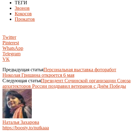
ТЕГИ
Звонов
Кокосов
Прокатов
Twitter
Pinterest
WhatsApp
Telegram
VK
Предыдущая статья
Персональная выставка фоторабот
Николая Гришина откроется 6 мая
Следующая статья
Президент Сочинской организации Союза
архитекторов России поздравил ветеранов с Днём Победы
Наталья Захарова
https://boosty.to/nutkaaa