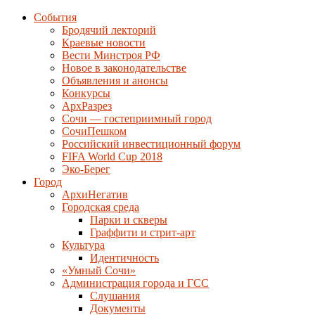
События
Бродячий лекторий
Краевые новости
Вести Минстроя РФ
Новое в законодательстве
Объявления и анонсы
Конкурсы
АрхРазрез
Сочи — гостеприимный город
СочиПешком
Российский инвестиционный форум
FIFA World Cup 2018
Эко-Берег
Город
АрхиНегатив
Городская среда
Парки и скверы
Граффити и стрит-арт
Культура
Идентичность
«Умный Сочи»
Администрация города и ГСС
Слушания
Документы