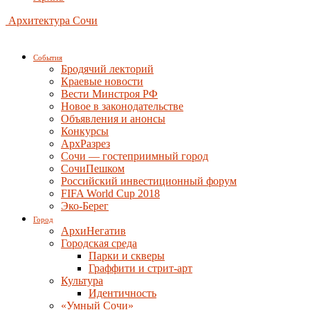
Архитектура Сочи
События
Бродячий лекторий
Краевые новости
Вести Минстроя РФ
Новое в законодательстве
Объявления и анонсы
Конкурсы
АрхРазрез
Сочи — гостеприимный город
СочиПешком
Российский инвестиционный форум
FIFA World Cup 2018
Эко-Берег
Город
АрхиНегатив
Городская среда
Парки и скверы
Граффити и стрит-арт
Культура
Идентичность
«Умный Сочи»