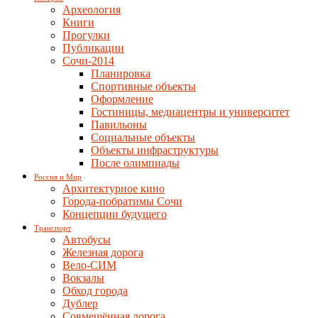
Археология
Книги
Прогулки
Публикации
Сочи-2014
Планировка
Спортивные объекты
Оформление
Гостиницы, медиацентры и университет
Павильоны
Социальные объекты
Объекты инфраструктуры
После олимпиады
Россия и Мир
Архитектурное кино
Города-побратимы Сочи
Концепции будущего
Транспорт
Автобусы
Железная дорога
Вело-СИМ
Вокзалы
Обход города
Дублер
Совмещённая дорога