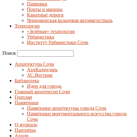
Парковки
Порты и марины
Канатные дороги
Черноморская кольцевая автомагистраль
Технологии
«Зелёные» технологии
Урбанистика
Институт Урбанистики Сочи
Поиск
Архитектура Сочи
АрхКалендарь
АС.Вестник
Библиотека
Идеи для города
Главный архитектор Сочи
Генплан
Памятники
Памятники архитектуры города Сочи
Памятники монументального искусства города
Сочи
О журнале
Партнёры
Архив