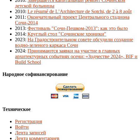
2010
:
Завершается капитальный ремонт Сочинской
детской больницы
2010
:
Le résumé de L’Architecture de Sotchi, de 2 à 8 août
2011
:
Окончательный проект Центрального стадиона
Сочи-2014
2013
:
Фестиваль "Сочи-Пешком-2013": как это было
2014
:
Круглый стол "Сочинские хроники"
2023
:
На Градостроительном совете обсудили создание
водно-зеленого каркаса Сочи
2024
:
Принимаются заявки на участие в главных
архитектурных событиях осени: «Зодчестве 2024», BIF и
Build School
Народное софинансирование
Техническое
Регистрация
Войти
Лента записей
Лента комментариев