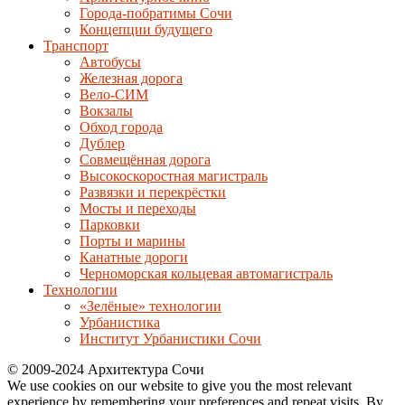
Города-побратимы Сочи
Концепции будущего
Транспорт
Автобусы
Железная дорога
Вело-СИМ
Вокзалы
Обход города
Дублер
Совмещённая дорога
Высокоскоростная магистраль
Развязки и перекрёстки
Мосты и переходы
Парковки
Порты и марины
Канатные дороги
Черноморская кольцевая автомагистраль
Технологии
«Зелёные» технологии
Урбанистика
Институт Урбанистики Сочи
© 2009-2024 Архитектура Сочи
We use cookies on our website to give you the most relevant
experience by remembering your preferences and repeat visits. By