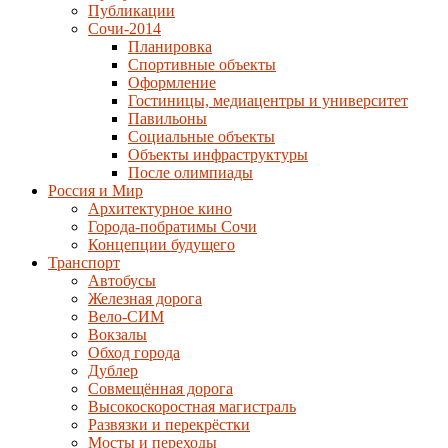
Публикации
Сочи-2014
Планировка
Спортивные объекты
Оформление
Гостиницы, медиацентры и университет
Павильоны
Социальные объекты
Объекты инфраструктуры
После олимпиады
Россия и Мир
Архитектурное кино
Города-побратимы Сочи
Концепции будущего
Транспорт
Автобусы
Железная дорога
Вело-СИМ
Вокзалы
Обход города
Дублер
Совмещённая дорога
Высокоскоростная магистраль
Развязки и перекрёстки
Мосты и переходы