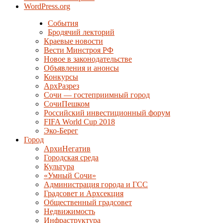
WordPress.org
События
Бродячий лекторий
Краевые новости
Вести Минстроя РФ
Новое в законодательстве
Объявления и анонсы
Конкурсы
АрхРазрез
Сочи — гостеприимный город
СочиПешком
Российский инвестиционный форум
FIFA World Cup 2018
Эко-Берег
Город
АрхиНегатив
Городская среда
Культура
«Умный Сочи»
Администрация города и ГСС
Градсовет и Архсекция
Общественный градсовет
Недвижимость
Инфраструктура