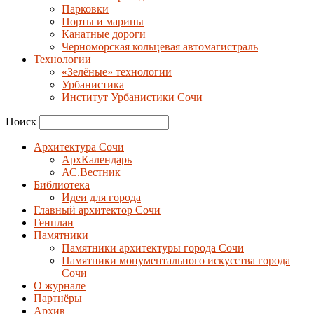
Парковки
Порты и марины
Канатные дороги
Черноморская кольцевая автомагистраль
Технологии
«Зелёные» технологии
Урбанистика
Институт Урбанистики Сочи
Поиск
Архитектура Сочи
АрхКалендарь
АС.Вестник
Библиотека
Идеи для города
Главный архитектор Сочи
Генплан
Памятники
Памятники архитектуры города Сочи
Памятники монументального искусства города
Сочи
О журнале
Партнёры
Архив