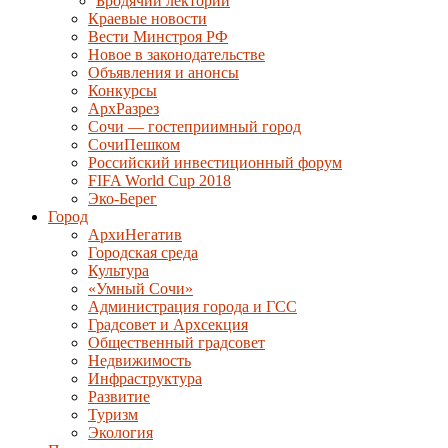
Бродячий лекторий
Краевые новости
Вести Минстроя РФ
Новое в законодательстве
Объявления и анонсы
Конкурсы
АрхРазрез
Сочи — гостеприимный город
СочиПешком
Российский инвестиционный форум
FIFA World Cup 2018
Эко-Берег
Город
АрхиНегатив
Городская среда
Культура
«Умный Сочи»
Администрация города и ГСС
Градсовет и Архсекция
Общественный градсовет
Недвижимость
Инфраструктура
Развитие
Туризм
Экология