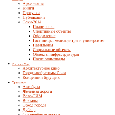
Археология
Книги
Прогулки
Публикации
Сочи-2014
Планировка
Спортивные объекты
Оформление
Гостиницы, медиацентры и университет
Павильоны
Социальные объекты
Объекты инфраструктуры
После олимпиады
Россия и Мир
Архитектурное кино
Города-побратимы Сочи
Концепции будущего
Транспорт
Автобусы
Железная дорога
Вело-СИМ
Вокзалы
Обход города
Дублер
Совмещённая дорога