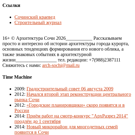
Ссылки
Сочинский краевед
Строительный журнал
16+ © Архитектура Сочи 2026___________ Рассказываем
просто и интересно об истории архитектуры города курорта,
основных тенденциях формирования его нового облика, а
также знаковых событиях в архитектурной
жизни_________________ тел. редакции: +7(988)2387111
Свяжитесь с нами:
arch-sochi@mail.ru
Time Machine
2009
:
Градостроительный совет 06 августа 2009
2012
:
Начался второй этап реконструкции центрального
рынка Сочи
2012
:
«Городские планировщики» скоро появятся и в
России
2014
:
Приём работ на смотр-конкурс "АрхРазрез 2014"
продлён до 1 сентября
2014
:
Новый микрорайон для многодетных семей
появится в Сочи