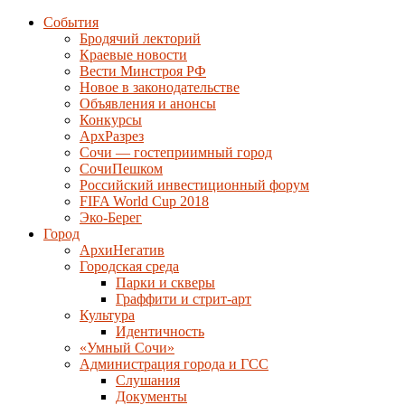
События
Бродячий лекторий
Краевые новости
Вести Минстроя РФ
Новое в законодательстве
Объявления и анонсы
Конкурсы
АрхРазрез
Сочи — гостеприимный город
СочиПешком
Российский инвестиционный форум
FIFA World Cup 2018
Эко-Берег
Город
АрхиНегатив
Городская среда
Парки и скверы
Граффити и стрит-арт
Культура
Идентичность
«Умный Сочи»
Администрация города и ГСС
Слушания
Документы