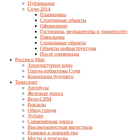
Публикации
Сочи-2014
Планировка
Спортивные объекты
Оформление
Гостиницы, медиацентры и университет
Павильоны
Социальные объекты
Объекты инфраструктуры
После олимпиады
Россия и Мир
Архитектурное кино
Города-побратимы Сочи
Концепции будущего
Транспорт
Автобусы
Железная дорога
Вело-СИМ
Вокзалы
Обход города
Дублер
Совмещённая дорога
Высокоскоростная магистраль
Развязки и перекрёстки
Мосты и переходы