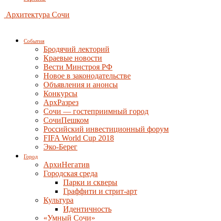
Архитектура Сочи
События
Бродячий лекторий
Краевые новости
Вести Минстроя РФ
Новое в законодательстве
Объявления и анонсы
Конкурсы
АрхРазрез
Сочи — гостеприимный город
СочиПешком
Российский инвестиционный форум
FIFA World Cup 2018
Эко-Берег
Город
АрхиНегатив
Городская среда
Парки и скверы
Граффити и стрит-арт
Культура
Идентичность
«Умный Сочи»