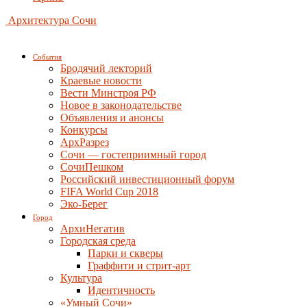
Архитектура Сочи
События
Бродячий лекторий
Краевые новости
Вести Минстроя РФ
Новое в законодательстве
Объявления и анонсы
Конкурсы
АрхРазрез
Сочи — гостеприимный город
СочиПешком
Российский инвестиционный форум
FIFA World Cup 2018
Эко-Берег
Город
АрхиНегатив
Городская среда
Парки и скверы
Граффити и стрит-арт
Культура
Идентичность
«Умный Сочи»