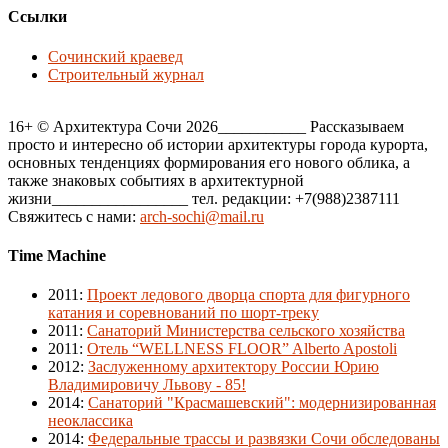
Ссылки
Сочинский краевед
Строительный журнал
16+ © Архитектура Сочи 2026___________ Рассказываем
просто и интересно об истории архитектуры города курорта,
основных тенденциях формирования его нового облика, а
также знаковых событиях в архитектурной
жизни_________________ тел. редакции: +7(988)2387111
Свяжитесь с нами:
arch-sochi@mail.ru
Time Machine
2011
:
Проект ледового дворца спорта для фигурного
катания и соревнований по шорт-треку
2011
:
Санаторий Министерства сельского хозяйства
2011
:
Отель “WELLNESS FLOOR” Alberto Apostoli
2012
:
Заслуженному архитектору России Юрию
Владимировичу Львову - 85!
2014
:
Санаторий "Красмашевский": модернизированная
неоклассика
2014
:
Федеральные трассы и развязки Сочи обследованы