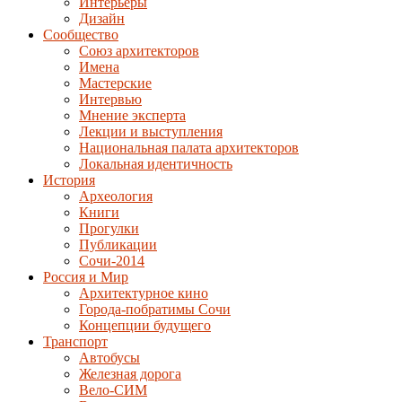
Интерьеры
Дизайн
Сообщество
Союз архитекторов
Имена
Мастерские
Интервью
Мнение эксперта
Лекции и выступления
Национальная палата архитекторов
Локальная идентичность
История
Археология
Книги
Прогулки
Публикации
Сочи-2014
Россия и Мир
Архитектурное кино
Города-побратимы Сочи
Концепции будущего
Транспорт
Автобусы
Железная дорога
Вело-СИМ