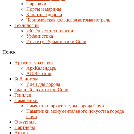
Парковки
Порты и марины
Канатные дороги
Черноморская кольцевая автомагистраль
Технологии
«Зелёные» технологии
Урбанистика
Институт Урбанистики Сочи
Поиск
Архитектура Сочи
АрхКалендарь
АС.Вестник
Библиотека
Идеи для города
Главный архитектор Сочи
Генплан
Памятники
Памятники архитектуры города Сочи
Памятники монументального искусства города
Сочи
О журнале
Партнёры
Архив