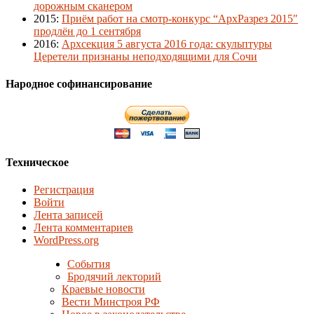
дорожным сканером
2015
:
Приём работ на смотр-конкурс “АрхРазрез 2015″
продлён до 1 сентября
2016
:
Архсекция 5 августа 2016 года: скульптуры
Церетели признаны неподходящими для Сочи
Народное софинансирование
Техническое
Регистрация
Войти
Лента записей
Лента комментариев
WordPress.org
События
Бродячий лекторий
Краевые новости
Вести Минстроя РФ