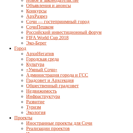
Новое в законодательстве
Объявления и анонсы
Конкурсы
АрхРазрез
Сочи — гостеприимный город
СочиПешком
Российский инвестиционный форум
FIFA World Cup 2018
Эко-Берег
Город
АрхиНегатив
Городская среда
Культура
«Умный Сочи»
Администрация города и ГСС
Градсовет и Архсекция
Общественный градсовет
Недвижимость
Инфраструктура
Развитие
Туризм
Экология
Проекты
Иностранные проекты для Сочи
Реализации проектов