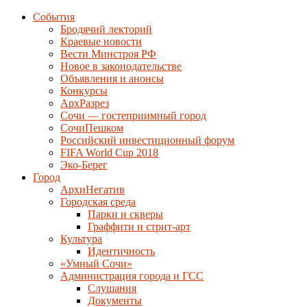
События
Бродячий лекторий
Краевые новости
Вести Минстроя РФ
Новое в законодательстве
Объявления и анонсы
Конкурсы
АрхРазрез
Сочи — гостеприимный город
СочиПешком
Российский инвестиционный форум
FIFA World Cup 2018
Эко-Берег
Город
АрхиНегатив
Городская среда
Парки и скверы
Граффити и стрит-арт
Культура
Идентичность
«Умный Сочи»
Администрация города и ГСС
Слушания
Документы