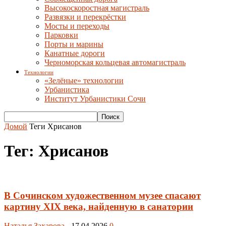
Высокоскоростная магистраль
Развязки и перекрёстки
Мосты и переходы
Парковки
Порты и марины
Канатные дороги
Черноморская кольцевая автомагистраль
Технологии
«Зелёные» технологии
Урбанистика
Институт Урбанистики Сочи
Домой
Теги
Хрисанов
Тег: Хрисанов
В Сочинском художественном музее спасают
картину XIX века, найденную в санатории
Наталья Захарова
-
17.04.2026
0