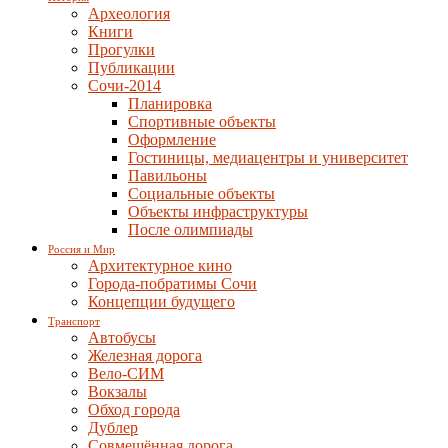
Археология
Книги
Прогулки
Публикации
Сочи-2014
Планировка
Спортивные объекты
Оформление
Гостиницы, медиацентры и университет
Павильоны
Социальные объекты
Объекты инфраструктуры
После олимпиады
Россия и Мир
Архитектурное кино
Города-побратимы Сочи
Концепции будущего
Транспорт
Автобусы
Железная дорога
Вело-СИМ
Вокзалы
Обход города
Дублер
Совмещённая дорога