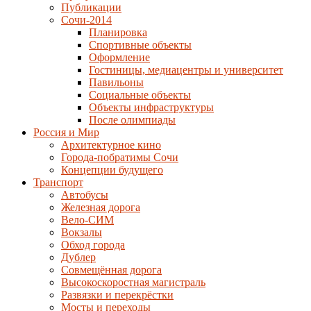
Публикации
Сочи-2014
Планировка
Спортивные объекты
Оформление
Гостиницы, медиацентры и университет
Павильоны
Социальные объекты
Объекты инфраструктуры
После олимпиады
Россия и Мир
Архитектурное кино
Города-побратимы Сочи
Концепции будущего
Транспорт
Автобусы
Железная дорога
Вело-СИМ
Вокзалы
Обход города
Дублер
Совмещённая дорога
Высокоскоростная магистраль
Развязки и перекрёстки
Мосты и переходы