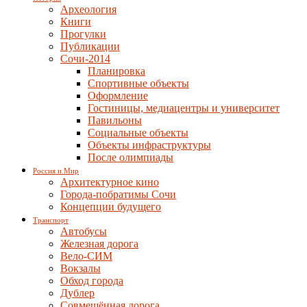
Археология
Книги
Прогулки
Публикации
Сочи-2014
Планировка
Спортивные объекты
Оформление
Гостиницы, медиацентры и университет
Павильоны
Социальные объекты
Объекты инфраструктуры
После олимпиады
Россия и Мир
Архитектурное кино
Города-побратимы Сочи
Концепции будущего
Транспорт
Автобусы
Железная дорога
Вело-СИМ
Вокзалы
Обход города
Дублер
Совмещённая дорога