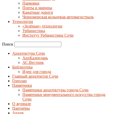
Парковки
Порты и марины
Канатные дороги
Черноморская кольцевая автомагистраль
Технологии
«Зелёные» технологии
Урбанистика
Институт Урбанистики Сочи
Поиск
Архитектура Сочи
АрхКалендарь
АС.Вестник
Библиотека
Идеи для города
Главный архитектор Сочи
Генплан
Памятники
Памятники архитектуры города Сочи
Памятники монументального искусства города
Сочи
О журнале
Партнёры
Архив