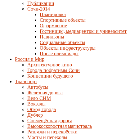
Публикации
Сочи-2014
Планировка
Спортивные объекты
Оформление
Гостиницы, медиацентры и университет
Павильоны
Социальные объекты
Объекты инфраструктуры
После олимпиады
Россия и Мир
Архитектурное кино
Города-побратимы Сочи
Концепции будущего
Транспорт
Автобусы
Железная дорога
Вело-СИМ
Вокзалы
Обход города
Дублер
Совмещённая дорога
Высокоскоростная магистраль
Развязки и перекрёстки
Мосты и переходы