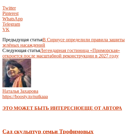
Twitter
Pinterest
WhatsApp
Telegram
VK
Предыдущая статья
В Сириусе определили правила защиты
зелёных насаждений
Следующая статья
Легендарная гостиница «Приморская»
откроется после масштабной реконструкции в 2027 году
Наталья Захарова
https://boosty.to/nutkaaa
ЭТО МОЖЕТ БЫТЬ ИНТЕРЕСНО
ЕЩЕ ОТ АВТОРА
Сад скульптур семьи Трофимовых