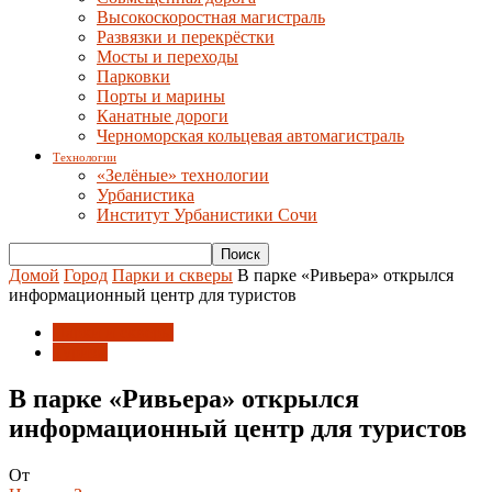
Высокоскоростная магистраль
Развязки и перекрёстки
Мосты и переходы
Парковки
Порты и марины
Канатные дороги
Черноморская кольцевая автомагистраль
Технологии
«Зелёные» технологии
Урбанистика
Институт Урбанистики Сочи
Домой
Город
Парки и скверы
В парке «Ривьера» открылся
информационный центр для туристов
Парки и скверы
Туризм
В парке «Ривьера» открылся
информационный центр для туристов
От