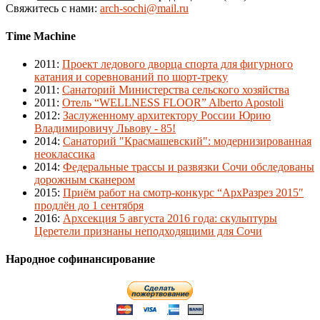
Свяжитесь с нами:
arch-sochi@mail.ru
Time Machine
2011
:
Проект ледового дворца спорта для фигурного
катания и соревнований по шорт-треку
2011
:
Санаторий Министерства сельского хозяйства
2011
:
Отель “WELLNESS FLOOR” Alberto Apostoli
2012
:
Заслуженному архитектору России Юрию
Владимировичу Львову - 85!
2014
:
Санаторий "Красмашевский": модернизированная
неоклассика
2014
:
Федеральные трассы и развязки Сочи обследованы
дорожным сканером
2015
:
Приём работ на смотр-конкурс “АрхРазрез 2015″
продлён до 1 сентября
2016
:
Архсекция 5 августа 2016 года: скульптуры
Церетели признаны неподходящими для Сочи
Народное софинансирование