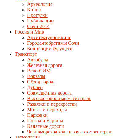
Археология
Книги
Прогулки
Публикации
Сочи-2014
Россия и Мир
Архитектурное кино
Города-побратимы Сочи
Концепции будущего
Транспорт
Автобусы
Железная дорога
Вело-СИМ
Вокзалы
Обход города
Дублер
Совмещённая дорога
Высокоскоростная магистраль
Развязки и перекрёстки
Мосты и переходы
Парковки
Порты и марины
Канатные дороги
Черноморская кольцевая автомагистраль
Технологии