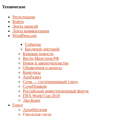
Техническое
Регистрация
Войти
Лента записей
Лента комментариев
WordPress.org
События
Бродячий лекторий
Краевые новости
Вести Минстроя РФ
Новое в законодательстве
Объявления и анонсы
Конкурсы
АрхРазрез
Сочи — гостеприимный город
СочиПешком
Российский инвестиционный форум
FIFA World Cup 2018
Эко-Берег
Город
АрхиНегатив
Городская среда