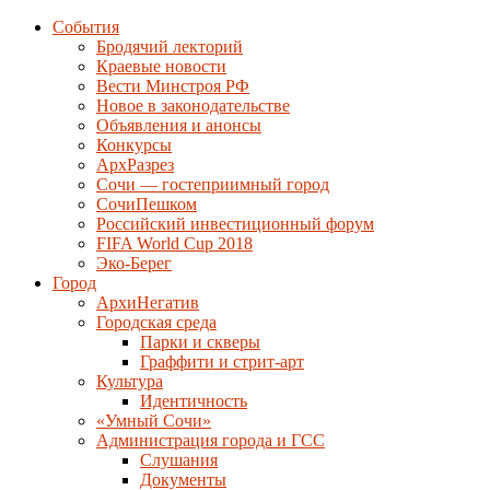
События
Бродячий лекторий
Краевые новости
Вести Минстроя РФ
Новое в законодательстве
Объявления и анонсы
Конкурсы
АрхРазрез
Сочи — гостеприимный город
СочиПешком
Российский инвестиционный форум
FIFA World Cup 2018
Эко-Берег
Город
АрхиНегатив
Городская среда
Парки и скверы
Граффити и стрит-арт
Культура
Идентичность
«Умный Сочи»
Администрация города и ГСС
Слушания
Документы