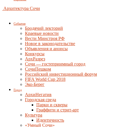
Архитектура Сочи
События
Бродячий лекторий
Краевые новости
Вести Минстроя РФ
Новое в законодательстве
Объявления и анонсы
Конкурсы
АрхРазрез
Сочи — гостеприимный город
СочиПешком
Российский инвестиционный форум
FIFA World Cup 2018
Эко-Берег
Город
АрхиНегатив
Городская среда
Парки и скверы
Граффити и стрит-арт
Культура
Идентичность
«Умный Сочи»