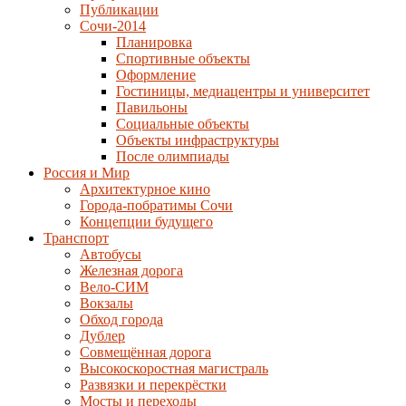
Публикации
Сочи-2014
Планировка
Спортивные объекты
Оформление
Гостиницы, медиацентры и университет
Павильоны
Социальные объекты
Объекты инфраструктуры
После олимпиады
Россия и Мир
Архитектурное кино
Города-побратимы Сочи
Концепции будущего
Транспорт
Автобусы
Железная дорога
Вело-СИМ
Вокзалы
Обход города
Дублер
Совмещённая дорога
Высокоскоростная магистраль
Развязки и перекрёстки
Мосты и переходы