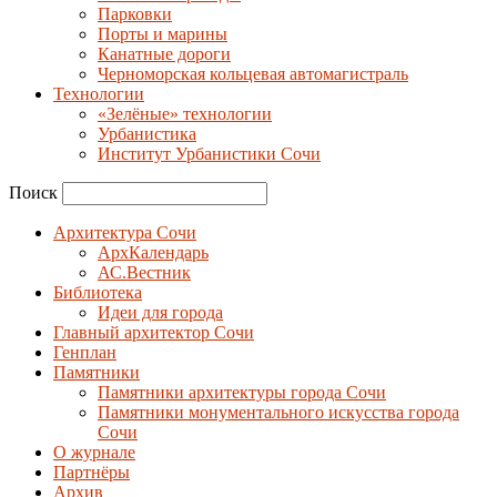
Парковки
Порты и марины
Канатные дороги
Черноморская кольцевая автомагистраль
Технологии
«Зелёные» технологии
Урбанистика
Институт Урбанистики Сочи
Поиск
Архитектура Сочи
АрхКалендарь
АС.Вестник
Библиотека
Идеи для города
Главный архитектор Сочи
Генплан
Памятники
Памятники архитектуры города Сочи
Памятники монументального искусства города
Сочи
О журнале
Партнёры
Архив