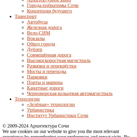
Города-побратимы Сочи
Концепции будущего
Транспорт
Автобусы
Железная дорога
Вело-СИМ
Вокзалы
Обход города
Дублер
Совмещённая дорога
Высокоскоростная магистраль
Развязки и перекрёстки
Мосты и переходы
Парковки
Порты и марины
Канатные дороги
Черноморская кольцевая автомагистраль
Технологии
«Зелёные» технологии
Урбанистика
Институт Урбанистики Сочи
© 2009-2024 Архитектура Сочи
We use cookies on our website to give you the most relevant
experience by remembering your preferences and repeat visits. By