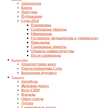
Археология
Книги
Прогулки
Публикации
Сочи-2014
Планировка
Спортивные объекты
Оформление
Гостиницы, медиацентры и университет
Павильоны
Социальные объекты
Объекты инфраструктуры
После олимпиады
Россия и Мир
Архитектурное кино
Города-побратимы Сочи
Концепции будущего
Транспорт
Автобусы
Железная дорога
Вело-СИМ
Вокзалы
Обход города
Дублер
Совмещённая дорога