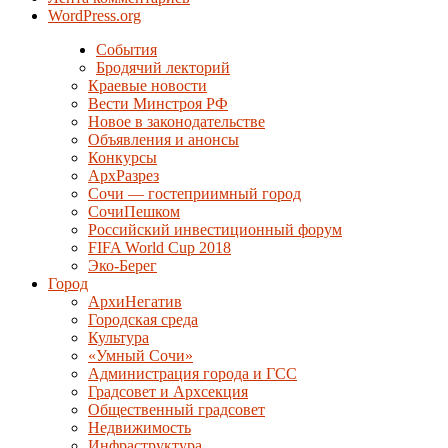
WordPress.org
События
Бродячий лекторий
Краевые новости
Вести Минстроя РФ
Новое в законодательстве
Объявления и анонсы
Конкурсы
АрхРазрез
Сочи — гостеприимный город
СочиПешком
Российский инвестиционный форум
FIFA World Cup 2018
Эко-Берег
Город
АрхиНегатив
Городская среда
Культура
«Умный Сочи»
Администрация города и ГСС
Градсовет и Архсекция
Общественный градсовет
Недвижимость
Инфраструктура