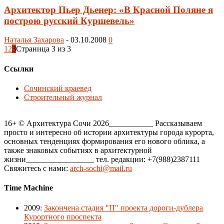
Архитектор Пьер Дьенер: «В Красной Поляне я
построю русский Куршевель»
Наталья Захарова
-
03.10.2008
0
1
2
3
Страница 3 из 3
Ссылки
Сочинский краевед
Строительный журнал
16+ © Архитектура Сочи 2026___________ Рассказываем
просто и интересно об истории архитектуры города курорта,
основных тенденциях формирования его нового облика, а
также знаковых событиях в архитектурной
жизни_________________ тел. редакции: +7(988)2387111
Свяжитесь с нами:
arch-sochi@mail.ru
Time Machine
2009
:
Закончена стадия "П" проекта дороги-дублера
Курортного проспекта