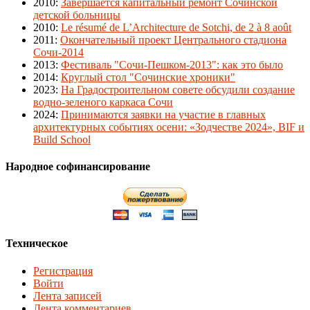
2010
:
Завершается капитальный ремонт Сочинской
детской больницы
2010
:
Le résumé de L’Architecture de Sotchi, de 2 à 8 août
2011
:
Окончательный проект Центрального стадиона
Сочи-2014
2013
:
Фестиваль "Сочи-Пешком-2013": как это было
2014
:
Круглый стол "Сочинские хроники"
2023
:
На Градостроительном совете обсудили создание
водно-зеленого каркаса Сочи
2024
:
Принимаются заявки на участие в главных
архитектурных событиях осени: «Зодчестве 2024», BIF и
Build School
Народное софинансирование
Техническое
Регистрация
Войти
Лента записей
Лента комментариев