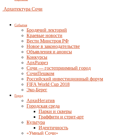
Архитектура Сочи
События
Бродячий лекторий
Краевые новости
Вести Минстроя РФ
Новое в законодательстве
Объявления и анонсы
Конкурсы
АрхРазрез
Сочи — гостеприимный город
СочиПешком
Российский инвестиционный форум
FIFA World Cup 2018
Эко-Берег
Город
АрхиНегатив
Городская среда
Парки и скверы
Граффити и стрит-арт
Культура
Идентичность
«Умный Сочи»