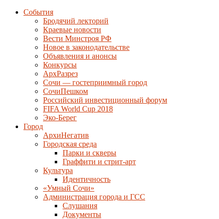
События
Бродячий лекторий
Краевые новости
Вести Минстроя РФ
Новое в законодательстве
Объявления и анонсы
Конкурсы
АрхРазрез
Сочи — гостеприимный город
СочиПешком
Российский инвестиционный форум
FIFA World Cup 2018
Эко-Берег
Город
АрхиНегатив
Городская среда
Парки и скверы
Граффити и стрит-арт
Культура
Идентичность
«Умный Сочи»
Администрация города и ГСС
Слушания
Документы