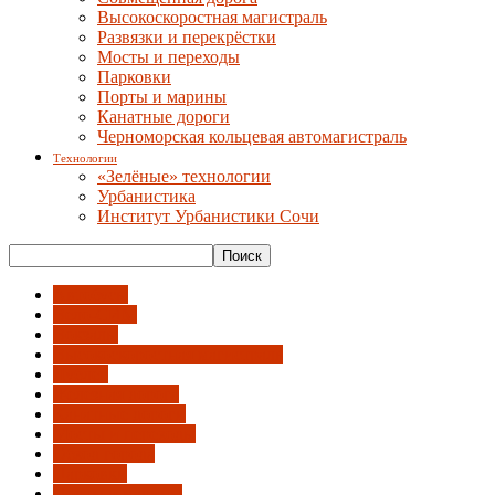
Высокоскоростная магистраль
Развязки и перекрёстки
Мосты и переходы
Парковки
Порты и марины
Канатные дороги
Черноморская кольцевая автомагистраль
Технологии
«Зелёные» технологии
Урбанистика
Институт Урбанистики Сочи
Автобусы
Вело-СИМ
Вокзалы
Высокоскоростная магистраль
Дублер
Железная дорога
Канатные дороги
Мосты и переходы
Обход города
Парковки
Порты и марины