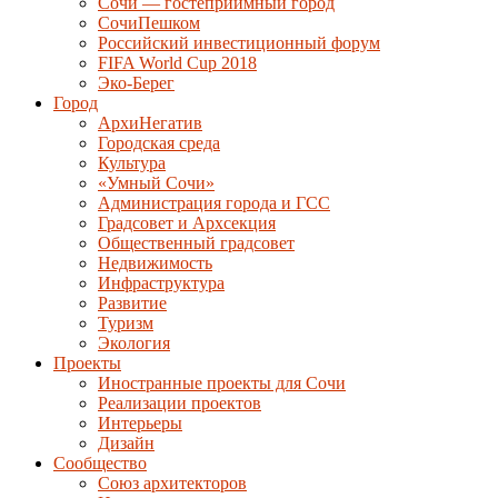
Сочи — гостеприимный город
СочиПешком
Российский инвестиционный форум
FIFA World Cup 2018
Эко-Берег
Город
АрхиНегатив
Городская среда
Культура
«Умный Сочи»
Администрация города и ГСС
Градсовет и Архсекция
Общественный градсовет
Недвижимость
Инфраструктура
Развитие
Туризм
Экология
Проекты
Иностранные проекты для Сочи
Реализации проектов
Интерьеры
Дизайн
Сообщество
Союз архитекторов