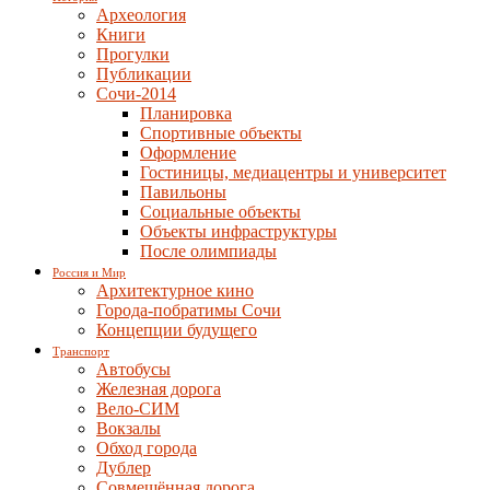
Археология
Книги
Прогулки
Публикации
Сочи-2014
Планировка
Спортивные объекты
Оформление
Гостиницы, медиацентры и университет
Павильоны
Социальные объекты
Объекты инфраструктуры
После олимпиады
Россия и Мир
Архитектурное кино
Города-побратимы Сочи
Концепции будущего
Транспорт
Автобусы
Железная дорога
Вело-СИМ
Вокзалы
Обход города
Дублер
Совмещённая дорога