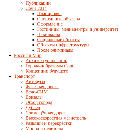
Публикации
Сочи-2014
Планировка
Спортивные объекты
Оформление
Гостиницы, медиацентры и университет
Павильоны
Социальные объекты
Объекты инфраструктуры
После олимпиады
Россия и Мир
Архитектурное кино
Города-побратимы Сочи
Концепции будущего
Транспорт
Автобусы
Железная дорога
Вело-СИМ
Вокзалы
Обход города
Дублер
Совмещённая дорога
Высокоскоростная магистраль
Развязки и перекрёстки
Мосты и переходы