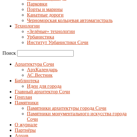
Парковки
Порты и марины
Канатные дороги
Черноморская кольцевая автомагистраль
Технологии
«Зелёные» технологии
Урбанистика
Институт Урбанистики Сочи
Поиск
Архитектура Сочи
АрхКалендарь
АС.Вестник
Библиотека
Идеи для города
Главный архитектор Сочи
Генплан
Памятники
Памятники архитектуры города Сочи
Памятники монументального искусства города
Сочи
О журнале
Партнёры
Архив