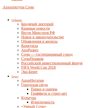
Архитектура Сочи
События
Бродячий лекторий
Краевые новости
Вести Минстроя РФ
Новое в законодательстве
Объявления и анонсы
Конкурсы
АрхРазрез
Сочи — гостеприимный город
СочиПешком
Российский инвестиционный форум
FIFA World Cup 2018
Эко-Берег
Город
АрхиНегатив
Городская среда
Парки и скверы
Граффити и стрит-арт
Культура
Идентичность
«Умный Сочи»