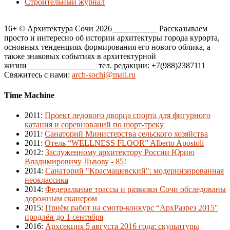
Строительный журнал
16+ © Архитектура Сочи 2026___________ Рассказываем
просто и интересно об истории архитектуры города курорта,
основных тенденциях формирования его нового облика, а
также знаковых событиях в архитектурной
жизни_________________ тел. редакции: +7(988)2387111
Свяжитесь с нами:
arch-sochi@mail.ru
Time Machine
2011
:
Проект ледового дворца спорта для фигурного
катания и соревнований по шорт-треку
2011
:
Санаторий Министерства сельского хозяйства
2011
:
Отель “WELLNESS FLOOR” Alberto Apostoli
2012
:
Заслуженному архитектору России Юрию
Владимировичу Львову - 85!
2014
:
Санаторий "Красмашевский": модернизированная
неоклассика
2014
:
Федеральные трассы и развязки Сочи обследованы
дорожным сканером
2015
:
Приём работ на смотр-конкурс “АрхРазрез 2015″
продлён до 1 сентября
2016
:
Архсекция 5 августа 2016 года: скульптуры