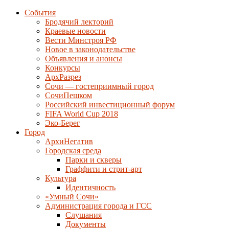
События
Бродячий лекторий
Краевые новости
Вести Минстроя РФ
Новое в законодательстве
Объявления и анонсы
Конкурсы
АрхРазрез
Сочи — гостеприимный город
СочиПешком
Российский инвестиционный форум
FIFA World Cup 2018
Эко-Берег
Город
АрхиНегатив
Городская среда
Парки и скверы
Граффити и стрит-арт
Культура
Идентичность
«Умный Сочи»
Администрация города и ГСС
Слушания
Документы