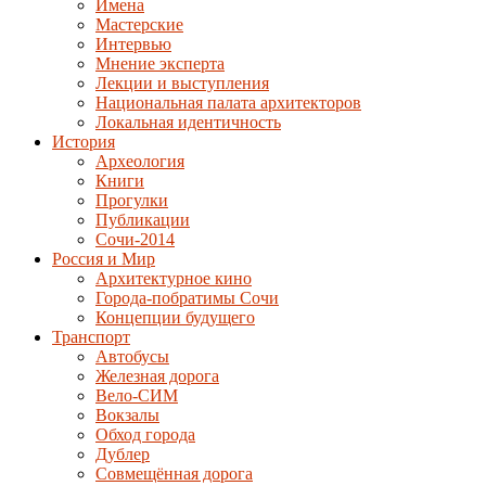
Имена
Мастерские
Интервью
Мнение эксперта
Лекции и выступления
Национальная палата архитекторов
Локальная идентичность
История
Археология
Книги
Прогулки
Публикации
Сочи-2014
Россия и Мир
Архитектурное кино
Города-побратимы Сочи
Концепции будущего
Транспорт
Автобусы
Железная дорога
Вело-СИМ
Вокзалы
Обход города
Дублер
Совмещённая дорога