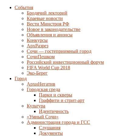
События
Бродячий лекторий
Краевые новости
Вести Минстроя РФ
Новое в законодательстве
Объявления и анонсы
Конкурсы
АрхРазрез
Сочи — гостеприимный город
СочиПешком
Российский инвестиционный форум
FIFA World Cup 2018
Эко-Берег
Город
АрхиНегатив
Городская среда
Парки и скверы
Граффити и стрит-арт
Культура
Идентичность
«Умный Сочи»
Администрация города и ГСС
Слушания
Документы