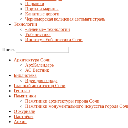
Парковки
Порты и марины
Канатные дороги
Черноморская кольцевая автомагистраль
Технологии
«Зелёные» технологии
Урбанистика
Институт Урбанистики Сочи
Поиск
Архитектура Сочи
АрхКалендарь
АС.Вестник
Библиотека
Идеи для города
Главный архитектор Сочи
Генплан
Памятники
Памятники архитектуры города Сочи
Памятники монументального искусства города Соч
О журнале
Партнёры
Архив