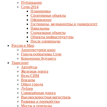
Публикации
Сочи-2014
Планировка
Спортивные объекты
Оформление
Гостиницы, медиацентры и университет
Павильоны
Социальные объекты
Объекты инфраструктуры
После олимпиады
Россия и Мир
Архитектурное кино
Города-побратимы Сочи
Концепции будущего
Транспорт
Автобусы
Железная дорога
Вело-СИМ
Вокзалы
Обход города
Дублер
Совмещённая дорога
Высокоскоростная магистраль
Развязки и перекрёстки
Мосты и переходы