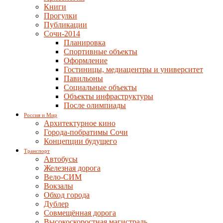
Книги
Прогулки
Публикации
Сочи-2014
Планировка
Спортивные объекты
Оформление
Гостиницы, медиацентры и университет
Павильоны
Социальные объекты
Объекты инфраструктуры
После олимпиады
Россия и Мир
Архитектурное кино
Города-побратимы Сочи
Концепции будущего
Транспорт
Автобусы
Железная дорога
Вело-СИМ
Вокзалы
Обход города
Дублер
Совмещённая дорога
Высокоскоростная магистраль