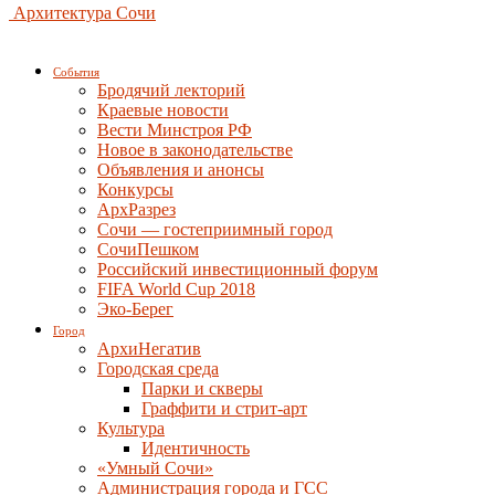
Архитектура Сочи
События
Бродячий лекторий
Краевые новости
Вести Минстроя РФ
Новое в законодательстве
Объявления и анонсы
Конкурсы
АрхРазрез
Сочи — гостеприимный город
СочиПешком
Российский инвестиционный форум
FIFA World Cup 2018
Эко-Берег
Город
АрхиНегатив
Городская среда
Парки и скверы
Граффити и стрит-арт
Культура
Идентичность
«Умный Сочи»
Администрация города и ГСС