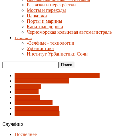
Развязки и перекрёстки
Мосты и переходы
Парковки
Порты и марины
Канатные дороги
Черноморская кольцевая автомагистраль
Технологии
«Зелёные» технологии
Урбанистика
Институт Урбанистики Сочи
Гостиницы, медиацентры и университет
Объекты инфраструктуры
Оформление
Павильоны
Планировка
После олимпиады
Социальные объекты
Спортивные объекты
Случайно
Последнее