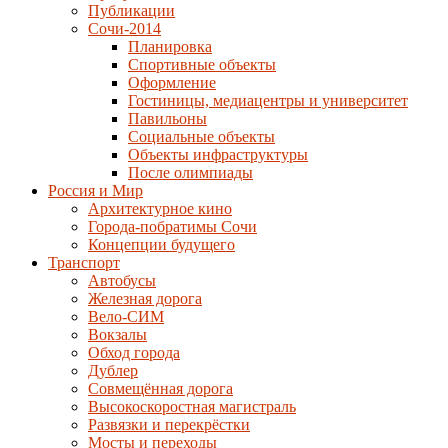
Публикации
Сочи-2014
Планировка
Спортивные объекты
Оформление
Гостиницы, медиацентры и университет
Павильоны
Социальные объекты
Объекты инфраструктуры
После олимпиады
Россия и Мир
Архитектурное кино
Города-побратимы Сочи
Концепции будущего
Транспорт
Автобусы
Железная дорога
Вело-СИМ
Вокзалы
Обход города
Дублер
Совмещённая дорога
Высокоскоростная магистраль
Развязки и перекрёстки
Мосты и переходы