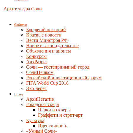
Архитектура Сочи
События
Бродячий лекторий
Краевые новости
Вести Минстроя РФ
Новое в законодательстве
Объявления и анонсы
Конкурсы
АрхРазрез
Сочи — гостеприимный город
СочиПешком
Российский инвестиционный форум
FIFA World Cup 2018
Эко-Берег
Город
АрхиНегатив
Городская среда
Парки и скверы
Граффити и стрит-арт
Культура
Идентичность
«Умный Сочи»