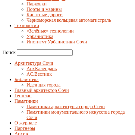
Парковки
Порты и марины
Канатные дороги
Черноморская кольцевая автомагистраль
Технологии
«Зелёные» технологии
Урбанистика
Институт Урбанистики Сочи
Поиск
Архитектура Сочи
АрхКалендарь
АС.Вестник
Библиотека
Идеи для города
Главный архитектор Сочи
Генплан
Памятники
Памятники архитектуры города Сочи
Памятники монументального искусства города
Сочи
О журнале
Партнёры
Архив