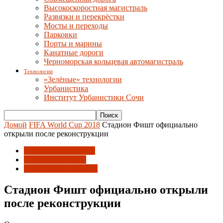
Высокоскоростная магистраль
Развязки и перекрёстки
Мосты и переходы
Парковки
Порты и марины
Канатные дороги
Черноморская кольцевая автомагистраль
Технологии
«Зелёные» технологии
Урбанистика
Институт Урбанистики Сочи
Домой
FIFA World Cup 2018
Стадион Фишт официально
открыли после реконструкции
FIFA World Cup 2018
После олимпиады
Спортивные объекты
Стадион Фишт официально открыли
после реконструкции