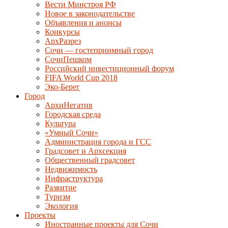
Вести Минстроя РФ
Новое в законодательстве
Объявления и анонсы
Конкурсы
АрхРазрез
Сочи — гостеприимный город
СочиПешком
Российский инвестиционный форум
FIFA World Cup 2018
Эко-Берег
Город
АрхиНегатив
Городская среда
Культура
«Умный Сочи»
Администрация города и ГСС
Градсовет и Архсекция
Общественный градсовет
Недвижимость
Инфраструктура
Развитие
Туризм
Экология
Проекты
Иностранные проекты для Сочи