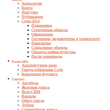
Археология
Книги
Прогулки
Публикации
Сочи-2014
Планировка
Спортивные объекты
Оформление
Гостиницы, медиацентры и университет
Павильоны
Социальные объекты
Объекты инфраструктуры
После олимпиады
Россия и Мир
Архитектурное кино
Города-побратимы Сочи
Концепции будущего
Транспорт
Автобусы
Железная дорога
Вело-СИМ
Вокзалы
Обход города
Дублер
Совмещённая дорога