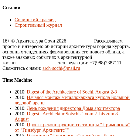
Ссылки
Сочинский краевед
Строительный журнал
16+ © Архитектура Сочи 2026___________ Рассказываем
просто и интересно об истории архитектуры города курорта,
основных тенденциях формирования его нового облика, а
также знаковых событиях в архитектурной
жизни_________________ тел. редакции: +7(988)2387111
Свяжитесь с нами:
arch-sochi@mail.ru
Time Machine
2010
:
Digest of the Architecture of Sochi, August 2-8
2010
:
Начался монтаж металлокаркаса купола Большой
ледовой арены
2010
:
День рождения директора Дома архитектора
2010
:
Digest „Architektur Sotschis“ vom 2. bis zum 8.
August
2010
:
Проект реконструкции гостиницы "Приморская"
от "Гинзбург Архитектс""
2015
:
Гостиница "Приморская": какой она была