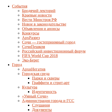
События
Бродячий лекторий
Краевые новости
Вести Минстроя РФ
Новое в законодательстве
Объявления и анонсы
Конкурсы
АрхРазрез
Сочи — гостеприимный город
СочиПешком
Российский инвестиционный форум
FIFA World Cup 2018
Эко-Берег
Город
АрхиНегатив
Городская среда
Парки и скверы
Граффити и стрит-арт
Культура
Идентичность
«Умный Сочи»
Администрация города и ГСС
Слушания
Документы