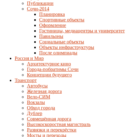
Публикации
Сочи-2014
Планировка
Спортивные объекты
Оформление
Гостиницы, медиацентры и университет
Павильоны
Социальные объекты
Объекты инфраструктуры
После олимпиады
Россия и Мир
Архитектурное кино
Города-побратимы Сочи
Концепции будущего
Транспорт
Автобусы
Железная дорога
Вело-СИМ
Вокзалы
Обход города
Дублер
Совмещённая дорога
Высокоскоростная магистраль
Развязки и перекрёстки
Мосты и переходы