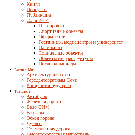
Книги
Прогулки
Публикации
Сочи-2014
Планировка
Спортивные объекты
Оформление
Гостиницы, медиацентры и университет
Павильоны
Социальные объекты
Объекты инфраструктуры
После олимпиады
Россия и Мир
Архитектурное кино
Города-побратимы Сочи
Концепции будущего
Транспорт
Автобусы
Железная дорога
Вело-СИМ
Вокзалы
Обход города
Дублер
Совмещённая дорога
Высокоскоростная магистраль