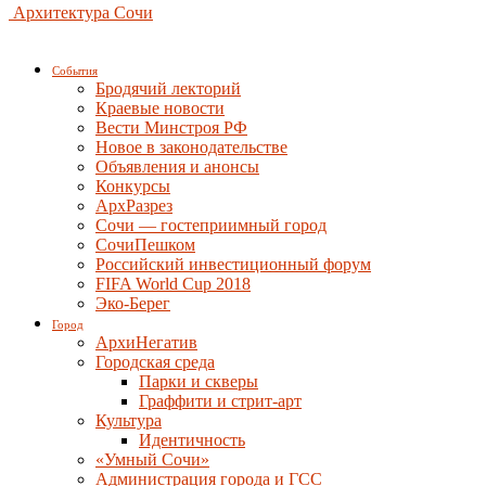
Архитектура Сочи
События
Бродячий лекторий
Краевые новости
Вести Минстроя РФ
Новое в законодательстве
Объявления и анонсы
Конкурсы
АрхРазрез
Сочи — гостеприимный город
СочиПешком
Российский инвестиционный форум
FIFA World Cup 2018
Эко-Берег
Город
АрхиНегатив
Городская среда
Парки и скверы
Граффити и стрит-арт
Культура
Идентичность
«Умный Сочи»
Администрация города и ГСС