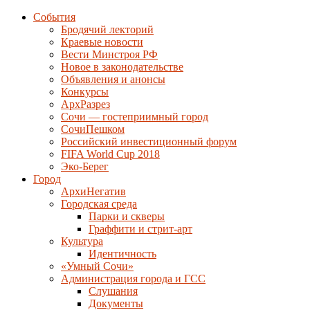
События
Бродячий лекторий
Краевые новости
Вести Минстроя РФ
Новое в законодательстве
Объявления и анонсы
Конкурсы
АрхРазрез
Сочи — гостеприимный город
СочиПешком
Российский инвестиционный форум
FIFA World Cup 2018
Эко-Берег
Город
АрхиНегатив
Городская среда
Парки и скверы
Граффити и стрит-арт
Культура
Идентичность
«Умный Сочи»
Администрация города и ГСС
Слушания
Документы