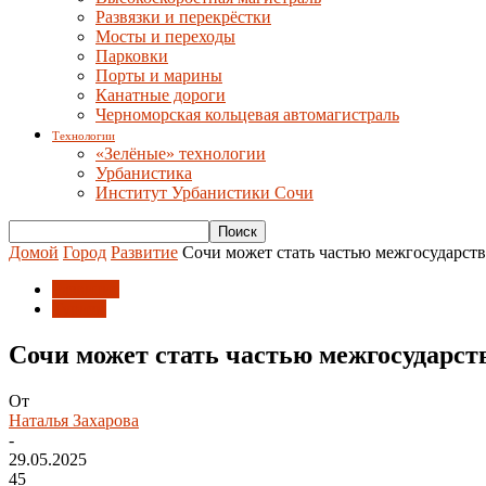
Развязки и перекрёстки
Мосты и переходы
Парковки
Порты и марины
Канатные дороги
Черноморская кольцевая автомагистраль
Технологии
«Зелёные» технологии
Урбанистика
Институт Урбанистики Сочи
Домой
Город
Развитие
Сочи может стать частью межгосударст
Развитие
Туризм
Сочи может стать частью межгосударст
От
Наталья Захарова
-
29.05.2025
45