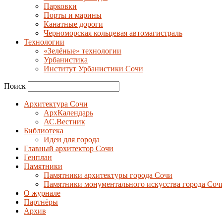
Парковки
Порты и марины
Канатные дороги
Черноморская кольцевая автомагистраль
Технологии
«Зелёные» технологии
Урбанистика
Институт Урбанистики Сочи
Поиск
Архитектура Сочи
АрхКалендарь
АС.Вестник
Библиотека
Идеи для города
Главный архитектор Сочи
Генплан
Памятники
Памятники архитектуры города Сочи
Памятники монументального искусства города Соч
О журнале
Партнёры
Архив