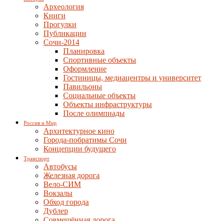
Археология
Книги
Прогулки
Публикации
Сочи-2014
Планировка
Спортивные объекты
Оформление
Гостиницы, медиацентры и университет
Павильоны
Социальные объекты
Объекты инфраструктуры
После олимпиады
Россия и Мир
Архитектурное кино
Города-побратимы Сочи
Концепции будущего
Транспорт
Автобусы
Железная дорога
Вело-СИМ
Вокзалы
Обход города
Дублер
Совмещённая дорога