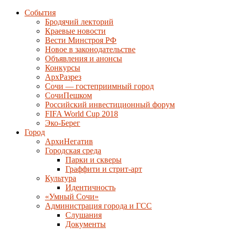
События
Бродячий лекторий
Краевые новости
Вести Минстроя РФ
Новое в законодательстве
Объявления и анонсы
Конкурсы
АрхРазрез
Сочи — гостеприимный город
СочиПешком
Российский инвестиционный форум
FIFA World Cup 2018
Эко-Берег
Город
АрхиНегатив
Городская среда
Парки и скверы
Граффити и стрит-арт
Культура
Идентичность
«Умный Сочи»
Администрация города и ГСС
Слушания
Документы