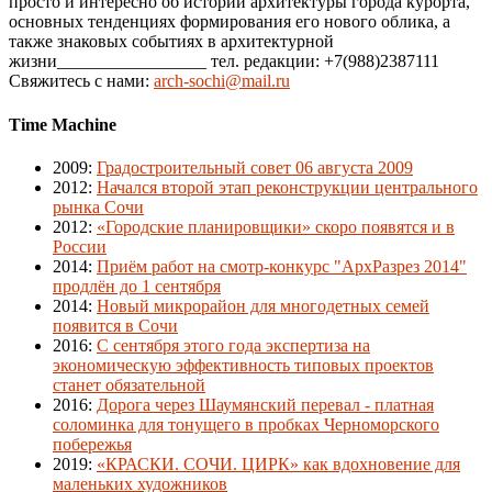
просто и интересно об истории архитектуры города курорта,
основных тенденциях формирования его нового облика, а
также знаковых событиях в архитектурной
жизни_________________ тел. редакции: +7(988)2387111
Свяжитесь с нами:
arch-sochi@mail.ru
Time Machine
2009
:
Градостроительный совет 06 августа 2009
2012
:
Начался второй этап реконструкции центрального
рынка Сочи
2012
:
«Городские планировщики» скоро появятся и в
России
2014
:
Приём работ на смотр-конкурс "АрхРазрез 2014"
продлён до 1 сентября
2014
:
Новый микрорайон для многодетных семей
появится в Сочи
2016
:
С сентября этого года экспертиза на
экономическую эффективность типовых проектов
станет обязательной
2016
:
Дорога через Шаумянский перевал - платная
соломинка для тонущего в пробках Черноморского
побережья
2019
:
«КРАСКИ. СОЧИ. ЦИРК» как вдохновение для
маленьких художников