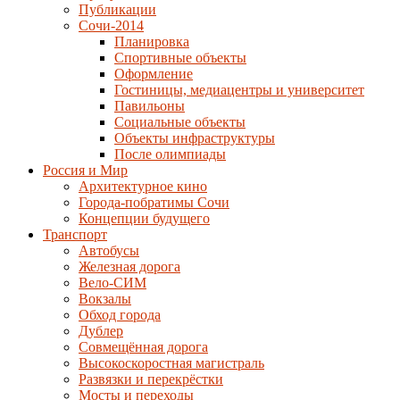
Публикации
Сочи-2014
Планировка
Спортивные объекты
Оформление
Гостиницы, медиацентры и университет
Павильоны
Социальные объекты
Объекты инфраструктуры
После олимпиады
Россия и Мир
Архитектурное кино
Города-побратимы Сочи
Концепции будущего
Транспорт
Автобусы
Железная дорога
Вело-СИМ
Вокзалы
Обход города
Дублер
Совмещённая дорога
Высокоскоростная магистраль
Развязки и перекрёстки
Мосты и переходы