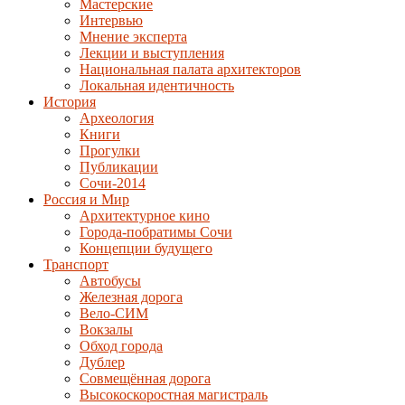
Мастерские
Интервью
Мнение эксперта
Лекции и выступления
Национальная палата архитекторов
Локальная идентичность
История
Археология
Книги
Прогулки
Публикации
Сочи-2014
Россия и Мир
Архитектурное кино
Города-побратимы Сочи
Концепции будущего
Транспорт
Автобусы
Железная дорога
Вело-СИМ
Вокзалы
Обход города
Дублер
Совмещённая дорога
Высокоскоростная магистраль