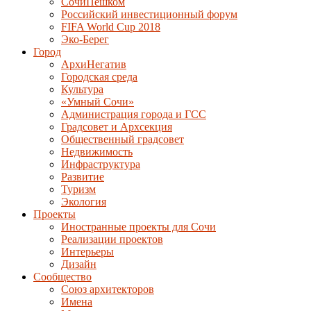
СочиПешком
Российский инвестиционный форум
FIFA World Cup 2018
Эко-Берег
Город
АрхиНегатив
Городская среда
Культура
«Умный Сочи»
Администрация города и ГСС
Градсовет и Архсекция
Общественный градсовет
Недвижимость
Инфраструктура
Развитие
Туризм
Экология
Проекты
Иностранные проекты для Сочи
Реализации проектов
Интерьеры
Дизайн
Сообщество
Союз архитекторов
Имена