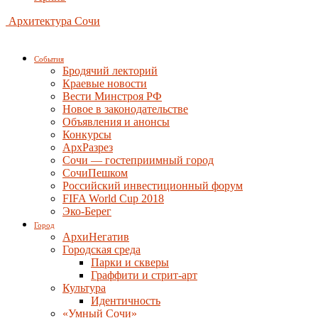
Архитектура Сочи
События
Бродячий лекторий
Краевые новости
Вести Минстроя РФ
Новое в законодательстве
Объявления и анонсы
Конкурсы
АрхРазрез
Сочи — гостеприимный город
СочиПешком
Российский инвестиционный форум
FIFA World Cup 2018
Эко-Берег
Город
АрхиНегатив
Городская среда
Парки и скверы
Граффити и стрит-арт
Культура
Идентичность
«Умный Сочи»