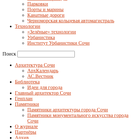
Парковки
Порты и марины
Канатные дороги
Черноморская кольцевая автомагистраль
Технологии
«Зелёные» технологии
Урбанистика
Институт Урбанистики Сочи
Поиск
Архитектура Сочи
АрхКалендарь
АС.Вестник
Библиотека
Идеи для города
Главный архитектор Сочи
Генплан
Памятники
Памятники архитектуры города Сочи
Памятники монументального искусства города
Сочи
О журнале
Партнёры
Архив