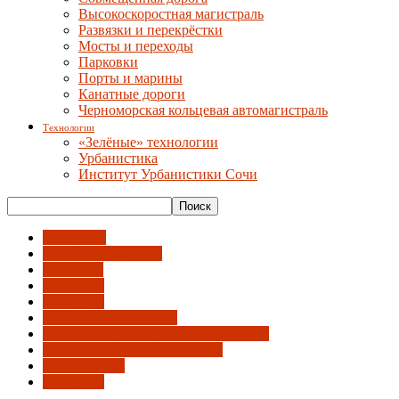
Высокоскоростная магистраль
Развязки и перекрёстки
Мосты и переходы
Парковки
Порты и марины
Канатные дороги
Черноморская кольцевая автомагистраль
Технологии
«Зелёные» технологии
Урбанистика
Институт Урбанистики Сочи
АрхРазрез
Бродячий лекторий
Выставки
Зодчество
Конкурсы
Объявления и анонсы
Российский инвестиционный форум
Сочи - гостеприимный город
СочиПешком
Эко-Берег