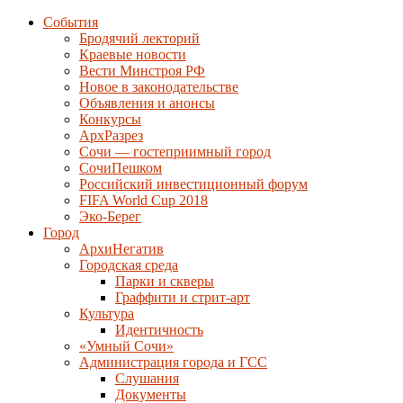
События
Бродячий лекторий
Краевые новости
Вести Минстроя РФ
Новое в законодательстве
Объявления и анонсы
Конкурсы
АрхРазрез
Сочи — гостеприимный город
СочиПешком
Российский инвестиционный форум
FIFA World Cup 2018
Эко-Берег
Город
АрхиНегатив
Городская среда
Парки и скверы
Граффити и стрит-арт
Культура
Идентичность
«Умный Сочи»
Администрация города и ГСС
Слушания
Документы