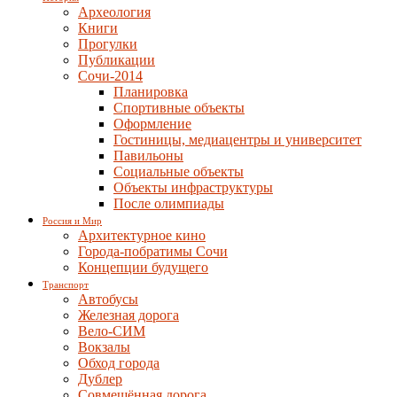
Археология
Книги
Прогулки
Публикации
Сочи-2014
Планировка
Спортивные объекты
Оформление
Гостиницы, медиацентры и университет
Павильоны
Социальные объекты
Объекты инфраструктуры
После олимпиады
Россия и Мир
Архитектурное кино
Города-побратимы Сочи
Концепции будущего
Транспорт
Автобусы
Железная дорога
Вело-СИМ
Вокзалы
Обход города
Дублер
Совмещённая дорога