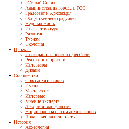
«Умный Сочи»
Администрация города и ГСС
Градсовет и Архсекция
Общественный градсовет
Недвижимость
Инфраструктура
Развитие
Туризм
Экология
Проекты
Иностранные проекты для Сочи
Реализации проектов
Интерьеры
Дизайн
Сообщество
Союз архитекторов
Имена
Мастерские
Интервью
Мнение эксперта
Лекции и выступления
Национальная палата архитекторов
Локальная идентичность
История
Археология