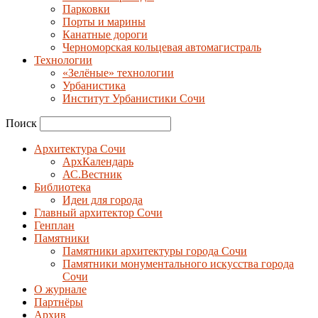
Парковки
Порты и марины
Канатные дороги
Черноморская кольцевая автомагистраль
Технологии
«Зелёные» технологии
Урбанистика
Институт Урбанистики Сочи
Поиск
Архитектура Сочи
АрхКалендарь
АС.Вестник
Библиотека
Идеи для города
Главный архитектор Сочи
Генплан
Памятники
Памятники архитектуры города Сочи
Памятники монументального искусства города
Сочи
О журнале
Партнёры
Архив