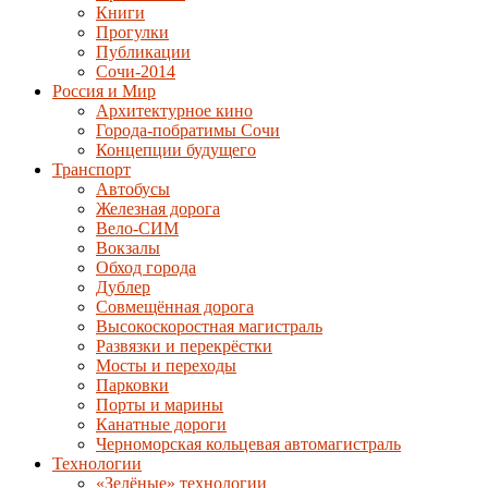
Книги
Прогулки
Публикации
Сочи-2014
Россия и Мир
Архитектурное кино
Города-побратимы Сочи
Концепции будущего
Транспорт
Автобусы
Железная дорога
Вело-СИМ
Вокзалы
Обход города
Дублер
Совмещённая дорога
Высокоскоростная магистраль
Развязки и перекрёстки
Мосты и переходы
Парковки
Порты и марины
Канатные дороги
Черноморская кольцевая автомагистраль
Технологии
«Зелёные» технологии