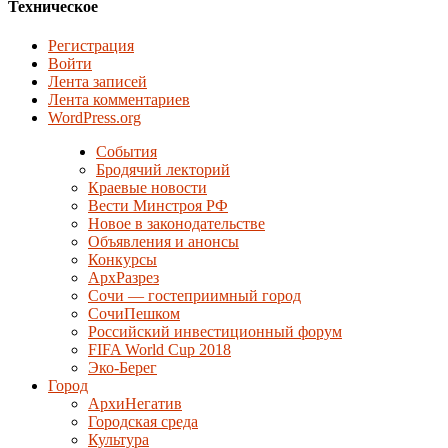
Техническое
Регистрация
Войти
Лента записей
Лента комментариев
WordPress.org
События
Бродячий лекторий
Краевые новости
Вести Минстроя РФ
Новое в законодательстве
Объявления и анонсы
Конкурсы
АрхРазрез
Сочи — гостеприимный город
СочиПешком
Российский инвестиционный форум
FIFA World Cup 2018
Эко-Берег
Город
АрхиНегатив
Городская среда
Культура