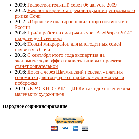
2009
:
Градостроительный совет 06 августа 2009
2012
:
Начался второй этап реконструкции центрального
рынка Сочи
2012
:
«Городские планировщики» скоро появятся и в
России
2014
:
Приём работ на смотр-конкурс "АрхРазрез 2014"
продлён до 1 сентября
2014
:
Новый микрорайон для многодетных семей
появится в Сочи
2016
:
С сентября этого года экспертиза на
экономическую эффективность типовых проектов
станет обязательной
2016
:
Дорога через Шаумянский перевал - платная
соломинка для тонущего в пробках Черноморского
побережья
2019
:
«КРАСКИ. СОЧИ. ЦИРК» как вдохновение для
маленьких художников
Народное софинансирование