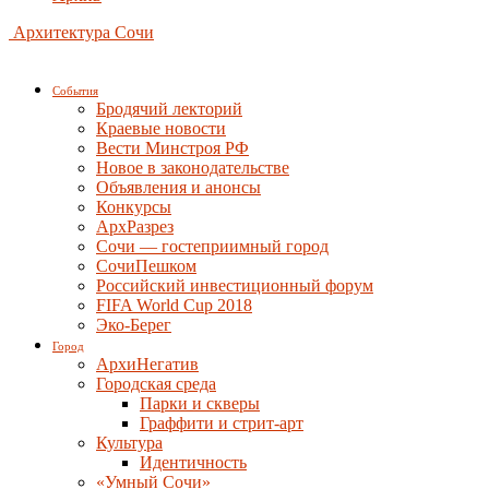
Архитектура Сочи
События
Бродячий лекторий
Краевые новости
Вести Минстроя РФ
Новое в законодательстве
Объявления и анонсы
Конкурсы
АрхРазрез
Сочи — гостеприимный город
СочиПешком
Российский инвестиционный форум
FIFA World Cup 2018
Эко-Берег
Город
АрхиНегатив
Городская среда
Парки и скверы
Граффити и стрит-арт
Культура
Идентичность
«Умный Сочи»