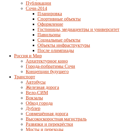
Публикации
Сочи-2014
Планировка
Спортивные объекты
Оформление
Гостиницы, медиацентры и университет
Павильоны
Социальные объекты
Объекты инфраструктуры
После олимпиады
Россия и Мир
Архитектурное кино
Города-побратимы Сочи
Концепции будущего
Транспорт
Автобусы
Железная дорога
Вело-СИМ
Вокзалы
Обход города
Дублер
Совмещённая дорога
Высокоскоростная магистраль
Развязки и перекрёстки
Мосты и переходы