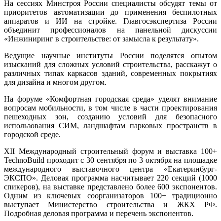
На сессиях Минстроя России специалисты обсудят темы от
приоритетов автоматизации до применения беспилотных
аппаратов и ИИ на стройке. Главгосэкспертиза России
объединит профессионалов на панельной дискуссии
«Инжиниринг в строительстве: от замысла к результату».
Ведущие научные институты России поделятся опытом
изысканий для сложных условий строительства, расскажут о
различных типах каркасов зданий, современных покрытиях
для дизайна и многом другом.
На форуме «Комфортная городская среда» уделят внимание
вопросам мобильности, в том числе в части проектирования
пешеходных зон, созданию условий для безопасного
использования СИМ, ландшафтам парковых пространств в
городской среде.
XII Международный строительный форум и выставка 100+
TechnoBuild проходит с 30 сентября по 3 октября на площадке
международного выставочного центра «Екатеринбург-
ЭКСПО». Деловая программа насчитывает 220 секций (1000
спикеров), на выставке представлено более 600 экспонентов.
Одним из ключевых соорганизаторов 100+ традиционно
выступает Министерство строительства и ЖКХ РФ.
Подробная деловая программа и перечень экспонентов.