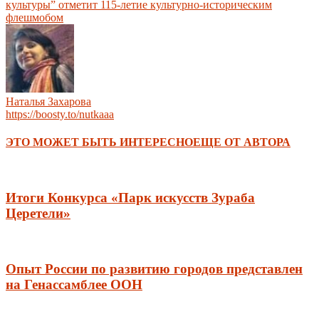
культуры” отметит 115-летие культурно-историческим
флешмобом
Наталья Захарова
https://boosty.to/nutkaaa
ЭТО МОЖЕТ БЫТЬ ИНТЕРЕСНО
ЕЩЕ ОТ АВТОРА
Итоги Конкурса «Парк искусств Зураба
Церетели»
Опыт России по развитию городов представлен
на Генассамблее ООН