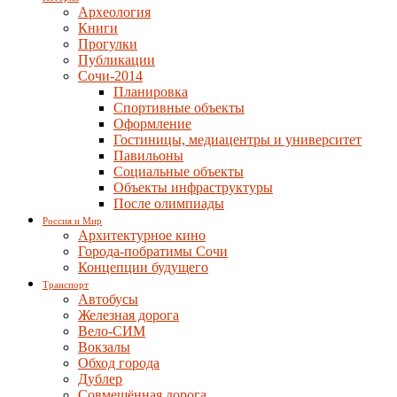
Археология
Книги
Прогулки
Публикации
Сочи-2014
Планировка
Спортивные объекты
Оформление
Гостиницы, медиацентры и университет
Павильоны
Социальные объекты
Объекты инфраструктуры
После олимпиады
Россия и Мир
Архитектурное кино
Города-побратимы Сочи
Концепции будущего
Транспорт
Автобусы
Железная дорога
Вело-СИМ
Вокзалы
Обход города
Дублер
Совмещённая дорога