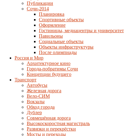
Публикации
Сочи-2014
Планировка
Спортивные объекты
Оформление
Гостиницы, медиацентры и университет
Павильоны
Социальные объекты
Объекты инфраструктуры
После олимпиады
Россия и Мир
Архитектурное кино
Города-побратимы Сочи
Концепции будущего
Транспорт
Автобусы
Железная дорога
Вело-СИМ
Вокзалы
Обход города
Дублер
Совмещённая дорога
Высокоскоростная магистраль
Развязки и перекрёстки
Мосты и переходы