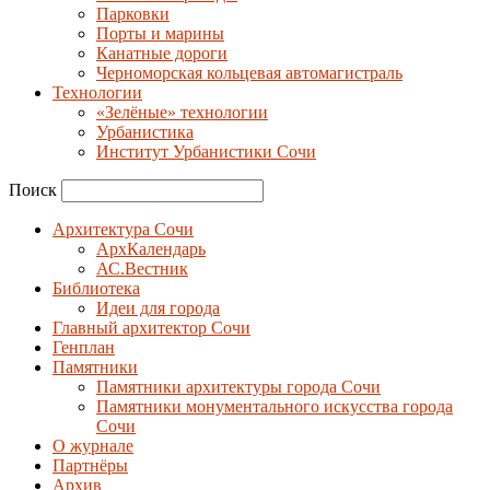
Парковки
Порты и марины
Канатные дороги
Черноморская кольцевая автомагистраль
Технологии
«Зелёные» технологии
Урбанистика
Институт Урбанистики Сочи
Поиск
Архитектура Сочи
АрхКалендарь
АС.Вестник
Библиотека
Идеи для города
Главный архитектор Сочи
Генплан
Памятники
Памятники архитектуры города Сочи
Памятники монументального искусства города
Сочи
О журнале
Партнёры
Архив