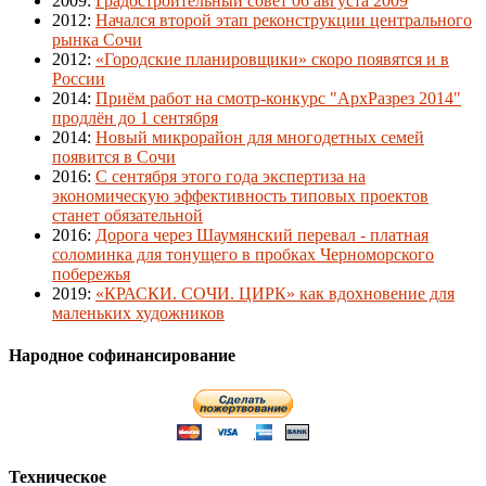
2009
:
Градостроительный совет 06 августа 2009
2012
:
Начался второй этап реконструкции центрального
рынка Сочи
2012
:
«Городские планировщики» скоро появятся и в
России
2014
:
Приём работ на смотр-конкурс "АрхРазрез 2014"
продлён до 1 сентября
2014
:
Новый микрорайон для многодетных семей
появится в Сочи
2016
:
С сентября этого года экспертиза на
экономическую эффективность типовых проектов
станет обязательной
2016
:
Дорога через Шаумянский перевал - платная
соломинка для тонущего в пробках Черноморского
побережья
2019
:
«КРАСКИ. СОЧИ. ЦИРК» как вдохновение для
маленьких художников
Народное софинансирование
Техническое