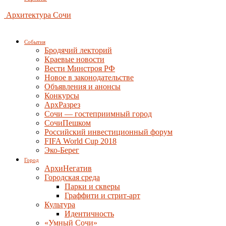
Архитектура Сочи
События
Бродячий лекторий
Краевые новости
Вести Минстроя РФ
Новое в законодательстве
Объявления и анонсы
Конкурсы
АрхРазрез
Сочи — гостеприимный город
СочиПешком
Российский инвестиционный форум
FIFA World Cup 2018
Эко-Берег
Город
АрхиНегатив
Городская среда
Парки и скверы
Граффити и стрит-арт
Культура
Идентичность
«Умный Сочи»