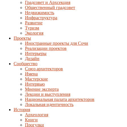
Градсовет и Архсекция
Общественный градсовет
Недвижимость
Инфраструктура
Развитие
Туризм
Экология
Проекты
Иностранные проекты для Сочи
Реализации проектов
Интерьеры
Дизайн
Сообщество
Союз архитекторов
Имена
Мастерские
Интервью
Мнение эксперта
Лекции и выступления
Национальная палата архитекторов
Локальная идентичность
История
Археология
Книги
Прогулки