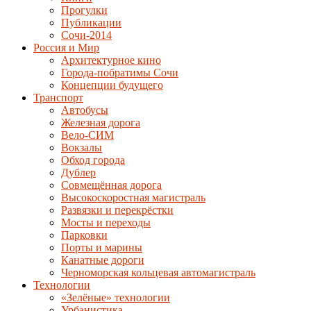
Прогулки
Публикации
Сочи-2014
Россия и Мир
Архитектурное кино
Города-побратимы Сочи
Концепции будущего
Транспорт
Автобусы
Железная дорога
Вело-СИМ
Вокзалы
Обход города
Дублер
Совмещённая дорога
Высокоскоростная магистраль
Развязки и перекрёстки
Мосты и переходы
Парковки
Порты и марины
Канатные дороги
Черноморская кольцевая автомагистраль
Технологии
«Зелёные» технологии
Урбанистика