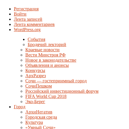
Регистрация
Войти
Лента записей
Лента комментариев
WordPress.org
События
Бродячий лекторий
Краевые новости
Вести Минстроя РФ
Новое в законодательстве
Объявления и анонсы
Конкурсы
АрхРазрез
Сочи — гостеприимный город
СочиПешком
Российский инвестиционный форум
FIFA World Cup 2018
Эко-Берег
Город
АрхиНегатив
Городская среда
Культура
«Умный Сочи»