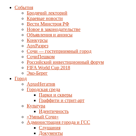
События
Бродячий лекторий
Краевые новости
Вести Минстроя РФ
Новое в законодательстве
Объявления и анонсы
Конкурсы
АрхРазрез
Сочи — гостеприимный город
СочиПешком
Российский инвестиционный форум
FIFA World Cup 2018
Эко-Берег
Город
АрхиНегатив
Городская среда
Парки и скверы
Граффити и стрит-арт
Культура
Идентичность
«Умный Сочи»
Администрация города и ГСС
Слушания
Документы