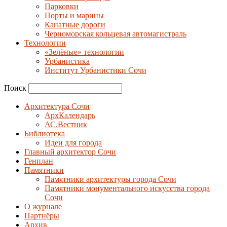
Парковки
Порты и марины
Канатные дороги
Черноморская кольцевая автомагистраль
Технологии
«Зелёные» технологии
Урбанистика
Институт Урбанистики Сочи
Поиск
Архитектура Сочи
АрхКалендарь
АС.Вестник
Библиотека
Идеи для города
Главный архитектор Сочи
Генплан
Памятники
Памятники архитектуры города Сочи
Памятники монументального искусства города
Сочи
О журнале
Партнёры
Архив