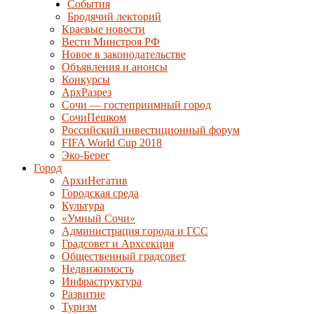
События
Бродячий лекторий
Краевые новости
Вести Минстроя РФ
Новое в законодательстве
Объявления и анонсы
Конкурсы
АрхРазрез
Сочи — гостеприимный город
СочиПешком
Российский инвестиционный форум
FIFA World Cup 2018
Эко-Берег
Город
АрхиНегатив
Городская среда
Культура
«Умный Сочи»
Администрация города и ГСС
Градсовет и Архсекция
Общественный градсовет
Недвижимость
Инфраструктура
Развитие
Туризм