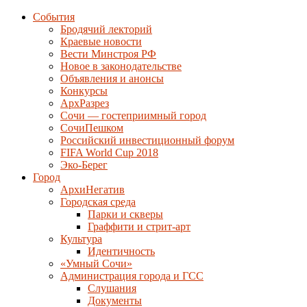
События
Бродячий лекторий
Краевые новости
Вести Минстроя РФ
Новое в законодательстве
Объявления и анонсы
Конкурсы
АрхРазрез
Сочи — гостеприимный город
СочиПешком
Российский инвестиционный форум
FIFA World Cup 2018
Эко-Берег
Город
АрхиНегатив
Городская среда
Парки и скверы
Граффити и стрит-арт
Культура
Идентичность
«Умный Сочи»
Администрация города и ГСС
Слушания
Документы