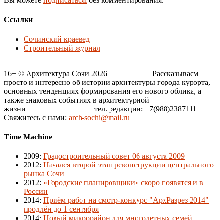
Вы можете
подписатьсяi
без комментирования.
Ссылки
Сочинский краевед
Строительный журнал
16+ © Архитектура Сочи 2026___________ Рассказываем
просто и интересно об истории архитектуры города курорта,
основных тенденциях формирования его нового облика, а
также знаковых событиях в архитектурной
жизни_________________ тел. редакции: +7(988)2387111
Свяжитесь с нами:
arch-sochi@mail.ru
Time Machine
2009
:
Градостроительный совет 06 августа 2009
2012
:
Начался второй этап реконструкции центрального
рынка Сочи
2012
:
«Городские планировщики» скоро появятся и в
России
2014
:
Приём работ на смотр-конкурс "АрхРазрез 2014"
продлён до 1 сентября
2014
:
Новый микрорайон для многодетных семей