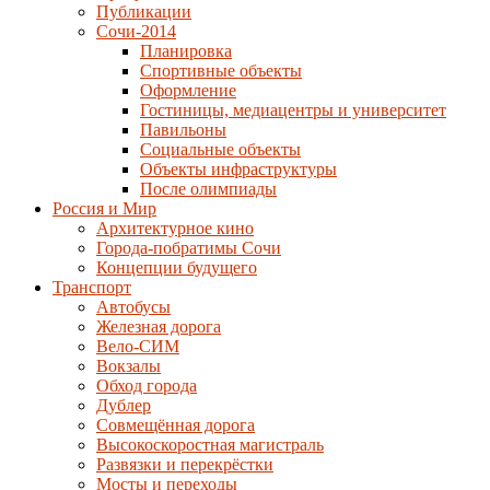
Публикации
Сочи-2014
Планировка
Спортивные объекты
Оформление
Гостиницы, медиацентры и университет
Павильоны
Социальные объекты
Объекты инфраструктуры
После олимпиады
Россия и Мир
Архитектурное кино
Города-побратимы Сочи
Концепции будущего
Транспорт
Автобусы
Железная дорога
Вело-СИМ
Вокзалы
Обход города
Дублер
Совмещённая дорога
Высокоскоростная магистраль
Развязки и перекрёстки
Мосты и переходы