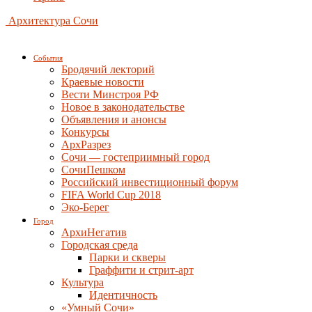
Архитектура Сочи
События
Бродячий лекторий
Краевые новости
Вести Минстроя РФ
Новое в законодательстве
Объявления и анонсы
Конкурсы
АрхРазрез
Сочи — гостеприимный город
СочиПешком
Российский инвестиционный форум
FIFA World Cup 2018
Эко-Берег
Город
АрхиНегатив
Городская среда
Парки и скверы
Граффити и стрит-арт
Культура
Идентичность
«Умный Сочи»