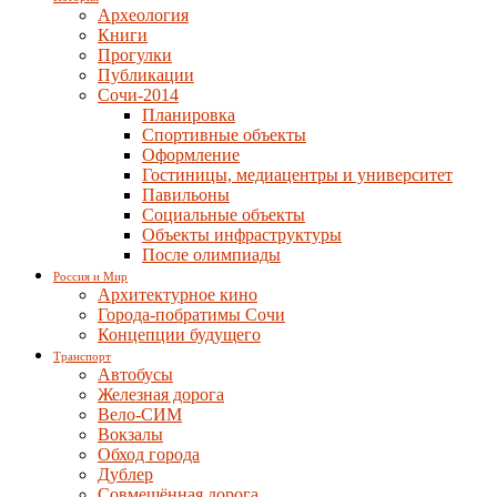
Археология
Книги
Прогулки
Публикации
Сочи-2014
Планировка
Спортивные объекты
Оформление
Гостиницы, медиацентры и университет
Павильоны
Социальные объекты
Объекты инфраструктуры
После олимпиады
Россия и Мир
Архитектурное кино
Города-побратимы Сочи
Концепции будущего
Транспорт
Автобусы
Железная дорога
Вело-СИМ
Вокзалы
Обход города
Дублер
Совмещённая дорога