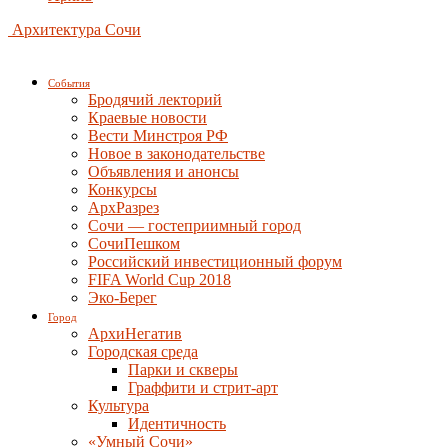
Архитектура Сочи
События
Бродячий лекторий
Краевые новости
Вести Минстроя РФ
Новое в законодательстве
Объявления и анонсы
Конкурсы
АрхРазрез
Сочи — гостеприимный город
СочиПешком
Российский инвестиционный форум
FIFA World Cup 2018
Эко-Берег
Город
АрхиНегатив
Городская среда
Парки и скверы
Граффити и стрит-арт
Культура
Идентичность
«Умный Сочи»