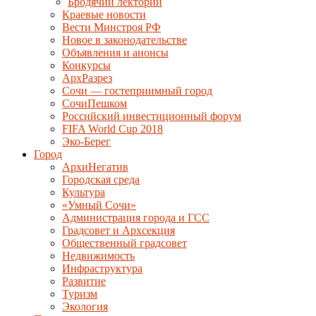
Бродячий лекторий
Краевые новости
Вести Минстроя РФ
Новое в законодательстве
Объявления и анонсы
Конкурсы
АрхРазрез
Сочи — гостеприимный город
СочиПешком
Российский инвестиционный форум
FIFA World Cup 2018
Эко-Берег
Город
АрхиНегатив
Городская среда
Культура
«Умный Сочи»
Администрация города и ГСС
Градсовет и Архсекция
Общественный градсовет
Недвижимость
Инфраструктура
Развитие
Туризм
Экология