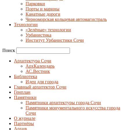
Парковки
Порты и марины
Канатные дороги
Черноморская кольцевая автомагистраль
Технологии
«Зелёные» технологии
Урбанистика
Институт Урбанистики Сочи
Поиск
Архитектура Сочи
АрхКалендарь
АС.Вестник
Библиотека
Идеи для города
Главный архитектор Сочи
Генплан
Памятники
Памятники архитектуры города Сочи
Памятники монументального искусства города
Сочи
О журнале
Партнёры
Архив