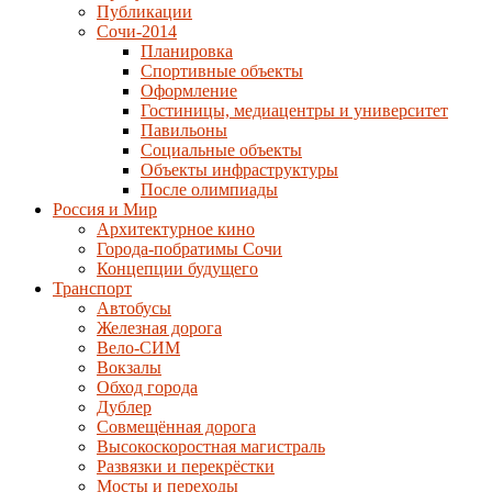
Публикации
Сочи-2014
Планировка
Спортивные объекты
Оформление
Гостиницы, медиацентры и университет
Павильоны
Социальные объекты
Объекты инфраструктуры
После олимпиады
Россия и Мир
Архитектурное кино
Города-побратимы Сочи
Концепции будущего
Транспорт
Автобусы
Железная дорога
Вело-СИМ
Вокзалы
Обход города
Дублер
Совмещённая дорога
Высокоскоростная магистраль
Развязки и перекрёстки
Мосты и переходы