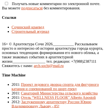
Получать новые комментарии по электронной почте.
Вы можете
подписатьсяi
без комментирования.
Ссылки
Сочинский краевед
Строительный журнал
16+ © Архитектура Сочи 2026___________ Рассказываем
просто и интересно об истории архитектуры города курорта,
основных тенденциях формирования его нового облика, а
также знаковых событиях в архитектурной
жизни_________________ тел. редакции: +7(988)2387111
Свяжитесь с нами:
arch-sochi@mail.ru
Time Machine
2011
:
Проект ледового дворца спорта для фигурного
катания и соревнований по шорт-треку
2011
:
Санаторий Министерства сельского хозяйства
2011
:
Отель “WELLNESS FLOOR” Alberto Apostoli
2012
:
Заслуженному архитектору России Юрию
Владимировичу Львову - 85!