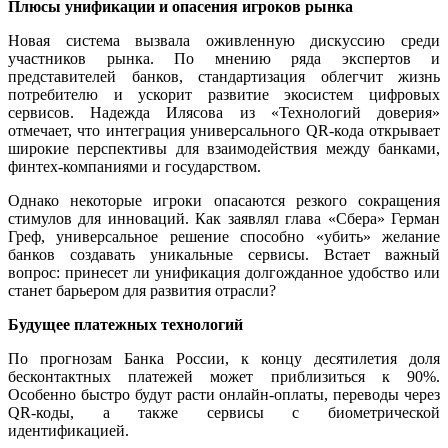
Плюсы унификации и опасения игроков рынка
Новая система вызвала оживленную дискуссию среди
участников рынка. По мнению ряда экспертов и
представителей банков, стандартизация облегчит жизнь
потребителю и ускорит развитие экосистем цифровых
сервисов. Надежда Илясова из «Технологий доверия»
отмечает, что интеграция универсального QR-кода открывает
широкие перспективы для взаимодействия между банками,
финтех-компаниями и государством.
Однако некоторые игроки опасаются резкого сокращения
стимулов для инноваций. Как заявлял глава «Сбера» Герман
Греф, универсальное решение способно «убить» желание
банков создавать уникальные сервисы. Встает важный
вопрос: принесет ли унификация долгожданное удобство или
станет барьером для развития отрасли?
Будущее платежных технологий
По прогнозам Банка России, к концу десятилетия доля
бесконтактных платежей может приблизиться к 90%.
Особенно быстро будут расти онлайн-оплаты, переводы через
QR-коды, а также сервисы с биометрической
идентификацией.