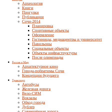
Археология
Книги
Прогулки
Публикации
Сочи-2014
Планировка
Спортивные объекты
Оформление
Гостиницы, медиацентры и университет
Павильоны
Социальные объекты
Объекты инфраструктуры
После олимпиады
Россия и Мир
Архитектурное кино
Города-побратимы Сочи
Концепции будущего
Транспорт
Автобусы
Железная дорога
Вело-СИМ
Вокзалы
Обход города
Дублер
Совмещённая дорога