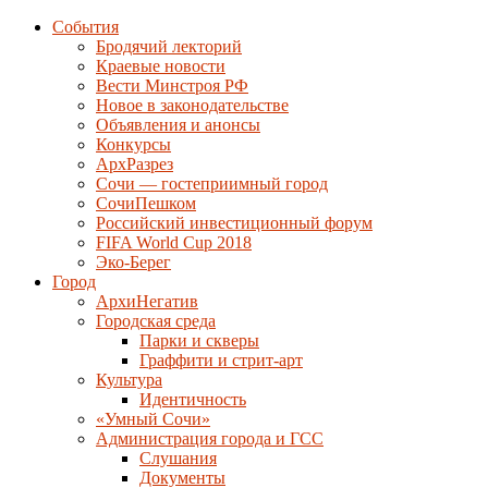
События
Бродячий лекторий
Краевые новости
Вести Минстроя РФ
Новое в законодательстве
Объявления и анонсы
Конкурсы
АрхРазрез
Сочи — гостеприимный город
СочиПешком
Российский инвестиционный форум
FIFA World Cup 2018
Эко-Берег
Город
АрхиНегатив
Городская среда
Парки и скверы
Граффити и стрит-арт
Культура
Идентичность
«Умный Сочи»
Администрация города и ГСС
Слушания
Документы