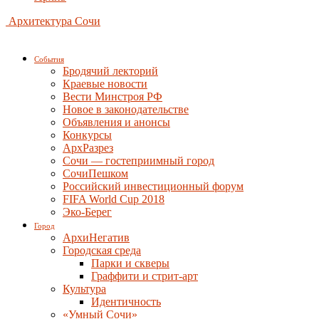
Архитектура Сочи
События
Бродячий лекторий
Краевые новости
Вести Минстроя РФ
Новое в законодательстве
Объявления и анонсы
Конкурсы
АрхРазрез
Сочи — гостеприимный город
СочиПешком
Российский инвестиционный форум
FIFA World Cup 2018
Эко-Берег
Город
АрхиНегатив
Городская среда
Парки и скверы
Граффити и стрит-арт
Культура
Идентичность
«Умный Сочи»