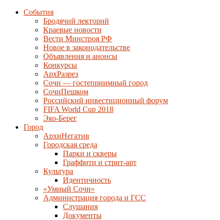
События
Бродячий лекторий
Краевые новости
Вести Минстроя РФ
Новое в законодательстве
Объявления и анонсы
Конкурсы
АрхРазрез
Сочи — гостеприимный город
СочиПешком
Российский инвестиционный форум
FIFA World Cup 2018
Эко-Берег
Город
АрхиНегатив
Городская среда
Парки и скверы
Граффити и стрит-арт
Культура
Идентичность
«Умный Сочи»
Администрация города и ГСС
Слушания
Документы