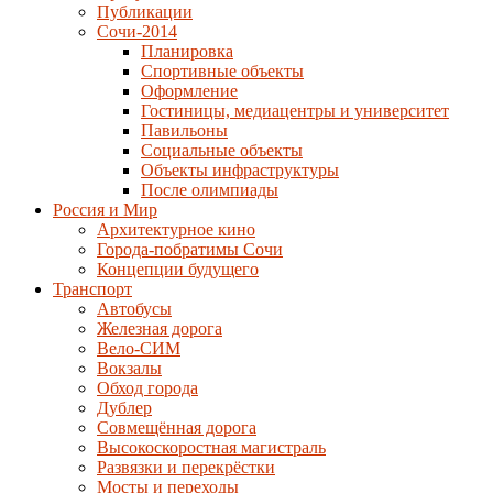
Публикации
Сочи-2014
Планировка
Спортивные объекты
Оформление
Гостиницы, медиацентры и университет
Павильоны
Социальные объекты
Объекты инфраструктуры
После олимпиады
Россия и Мир
Архитектурное кино
Города-побратимы Сочи
Концепции будущего
Транспорт
Автобусы
Железная дорога
Вело-СИМ
Вокзалы
Обход города
Дублер
Совмещённая дорога
Высокоскоростная магистраль
Развязки и перекрёстки
Мосты и переходы