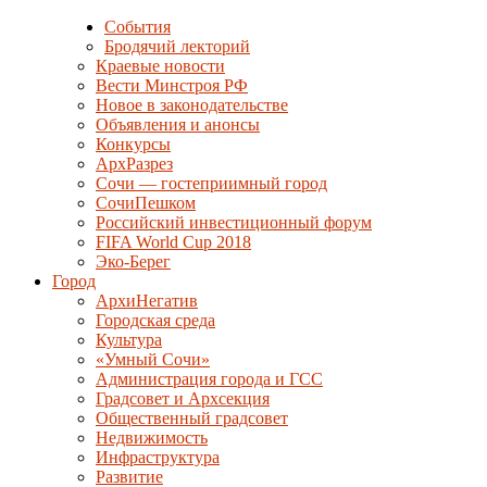
События
Бродячий лекторий
Краевые новости
Вести Минстроя РФ
Новое в законодательстве
Объявления и анонсы
Конкурсы
АрхРазрез
Сочи — гостеприимный город
СочиПешком
Российский инвестиционный форум
FIFA World Cup 2018
Эко-Берег
Город
АрхиНегатив
Городская среда
Культура
«Умный Сочи»
Администрация города и ГСС
Градсовет и Архсекция
Общественный градсовет
Недвижимость
Инфраструктура
Развитие