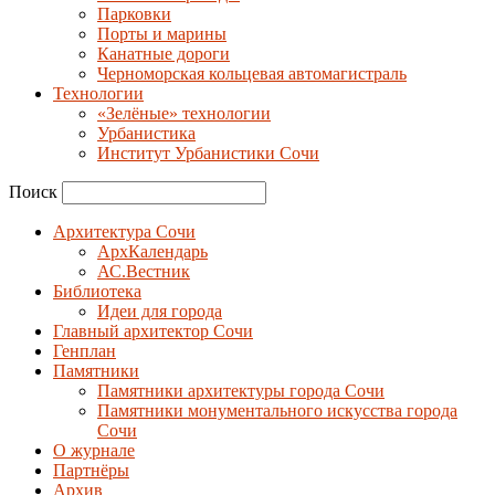
Парковки
Порты и марины
Канатные дороги
Черноморская кольцевая автомагистраль
Технологии
«Зелёные» технологии
Урбанистика
Институт Урбанистики Сочи
Поиск
Архитектура Сочи
АрхКалендарь
АС.Вестник
Библиотека
Идеи для города
Главный архитектор Сочи
Генплан
Памятники
Памятники архитектуры города Сочи
Памятники монументального искусства города
Сочи
О журнале
Партнёры
Архив