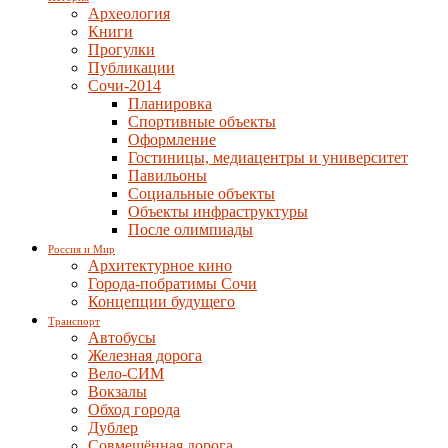
Археология
Книги
Прогулки
Публикации
Сочи-2014
Планировка
Спортивные объекты
Оформление
Гостиницы, медиацентры и университет
Павильоны
Социальные объекты
Объекты инфраструктуры
После олимпиады
Россия и Мир
Архитектурное кино
Города-побратимы Сочи
Концепции будущего
Транспорт
Автобусы
Железная дорога
Вело-СИМ
Вокзалы
Обход города
Дублер
Совмещённая дорога