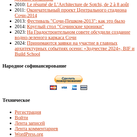
2010
:
Le résumé de L’Architecture de Sotchi, de 2 à 8 août
2011
:
Окончательный проект Центрального стадиона
Сочи-2014
2013
:
Фестиваль "Сочи-Пешком-2013": как это было
2014
:
Круглый стол "Сочинские хроники"
2023
:
На Градостроительном совете обсудили создание
водно-зеленого каркаса Сочи
2024
:
Принимаются заявки на участие в главных
архитектурных событиях осени: «Зодчестве 2024», BIF и
Build School
Народное софинансирование
Техническое
Регистрация
Войти
Лента записей
Лента комментариев
WordPress.org