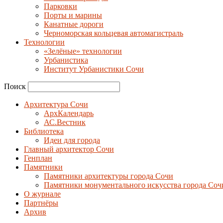
Парковки
Порты и марины
Канатные дороги
Черноморская кольцевая автомагистраль
Технологии
«Зелёные» технологии
Урбанистика
Институт Урбанистики Сочи
Поиск
Архитектура Сочи
АрхКалендарь
АС.Вестник
Библиотека
Идеи для города
Главный архитектор Сочи
Генплан
Памятники
Памятники архитектуры города Сочи
Памятники монументального искусства города Соч
О журнале
Партнёры
Архив