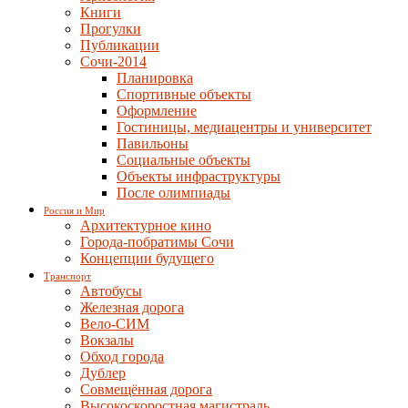
Книги
Прогулки
Публикации
Сочи-2014
Планировка
Спортивные объекты
Оформление
Гостиницы, медиацентры и университет
Павильоны
Социальные объекты
Объекты инфраструктуры
После олимпиады
Россия и Мир
Архитектурное кино
Города-побратимы Сочи
Концепции будущего
Транспорт
Автобусы
Железная дорога
Вело-СИМ
Вокзалы
Обход города
Дублер
Совмещённая дорога
Высокоскоростная магистраль