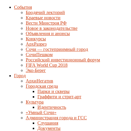
События
Бродячий лекторий
Краевые новости
Вести Минстроя РФ
Новое в законодательстве
Объявления и анонсы
Конкурсы
АрхРазрез
Сочи — гостеприимный город
СочиПешком
Российский инвестиционный форум
FIFA World Cup 2018
Эко-Берег
Город
АрхиНегатив
Городская среда
Парки и скверы
Граффити и стрит-арт
Культура
Идентичность
«Умный Сочи»
Администрация города и ГСС
Слушания
Документы