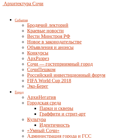
Архитектура Сочи
События
Бродячий лекторий
Краевые новости
Вести Минстроя РФ
Новое в законодательстве
Объявления и анонсы
Конкурсы
АрхРазрез
Сочи — гостеприимный город
СочиПешком
Российский инвестиционный форум
FIFA World Cup 2018
Эко-Берег
Город
АрхиНегатив
Городская среда
Парки и скверы
Граффити и стрит-арт
Культура
Идентичность
«Умный Сочи»
Администрация города и ГСС