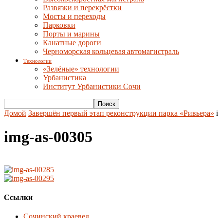
Развязки и перекрёстки
Мосты и переходы
Парковки
Порты и марины
Канатные дороги
Черноморская кольцевая автомагистраль
Технологии
«Зелёные» технологии
Урбанистика
Институт Урбанистики Сочи
Домой
Завершён первый этап реконструкции парка «Ривьера»
img-as-00305
Ссылки
Сочинский краевед