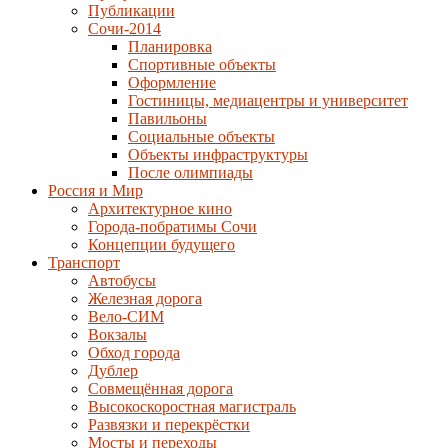
Публикации
Сочи-2014
Планировка
Спортивные объекты
Оформление
Гостиницы, медиацентры и университет
Павильоны
Социальные объекты
Объекты инфраструктуры
После олимпиады
Россия и Мир
Архитектурное кино
Города-побратимы Сочи
Концепции будущего
Транспорт
Автобусы
Железная дорога
Вело-СИМ
Вокзалы
Обход города
Дублер
Совмещённая дорога
Высокоскоростная магистраль
Развязки и перекрёстки
Мосты и переходы