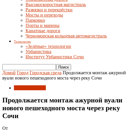
Высокоскоростная магистраль
Развязки и перекрёстки
Мосты и переходы
Парковки
Порты и марины
Канатные дороги
Черноморская кольцевая автомагистраль
Технологии
«Зелёные» технологии
Урбанистика
Институт Урбанистики Сочи
Домой
Город
Городская среда
Продолжается монтаж ажурной
вуали нового пешеходного моста через реку Сочи
Городская среда
Продолжается монтаж ажурной вуали
нового пешеходного моста через реку
Сочи
От