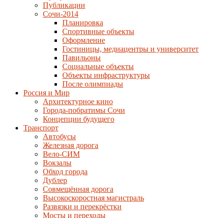
Публикации
Сочи-2014
Планировка
Спортивные объекты
Оформление
Гостиницы, медиацентры и университет
Павильоны
Социальные объекты
Объекты инфраструктуры
После олимпиады
Россия и Мир
Архитектурное кино
Города-побратимы Сочи
Концепции будущего
Транспорт
Автобусы
Железная дорога
Вело-СИМ
Вокзалы
Обход города
Дублер
Совмещённая дорога
Высокоскоростная магистраль
Развязки и перекрёстки
Мосты и переходы