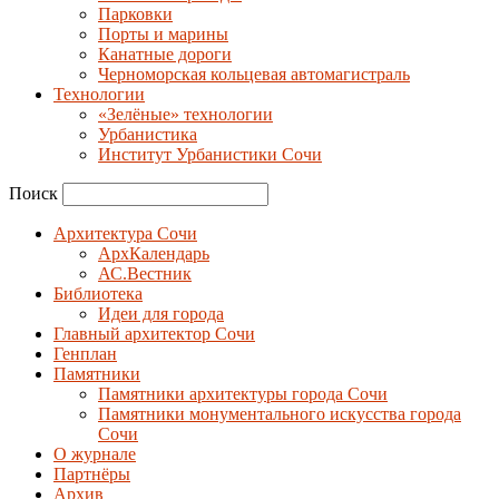
Парковки
Порты и марины
Канатные дороги
Черноморская кольцевая автомагистраль
Технологии
«Зелёные» технологии
Урбанистика
Институт Урбанистики Сочи
Поиск
Архитектура Сочи
АрхКалендарь
АС.Вестник
Библиотека
Идеи для города
Главный архитектор Сочи
Генплан
Памятники
Памятники архитектуры города Сочи
Памятники монументального искусства города
Сочи
О журнале
Партнёры
Архив