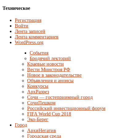
Техническое
Регистрация
Войти
Лента записей
Лента комментариев
WordPress.org
События
Бродячий лекторий
Краевые новости
Вести Минстроя РФ
Новое в законодательстве
Объявления и анонсы
Конкурсы
АрхРазрез
Сочи — гостеприимный город
СочиПешком
Российский инвестиционный форум
FIFA World Cup 2018
Эко-Берег
Город
АрхиНегатив
Городская среда