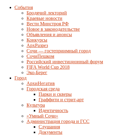
События
Бродячий лекторий
Краевые новости
Вести Минстроя РФ
Новое в законодательстве
Объявления и анонсы
Конкурсы
АрхРазрез
Сочи — гостеприимный город
СочиПешком
Российский инвестиционный форум
FIFA World Cup 2018
Эко-Берег
Город
АрхиНегатив
Городская среда
Парки и скверы
Граффити и стрит-арт
Культура
Идентичность
«Умный Сочи»
Администрация города и ГСС
Слушания
Документы