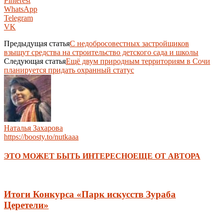
Pinterest
WhatsApp
Telegram
VK
Предыдущая статья
С недобросовестных застройщиков
взыщут средства на строительство детского сада и школы
Следующая статья
Ещё двум природным территориям в Сочи
планируется придать охранный статус
Наталья Захарова
https://boosty.to/nutkaaa
ЭТО МОЖЕТ БЫТЬ ИНТЕРЕСНО
ЕЩЕ ОТ АВТОРА
Итоги Конкурса «Парк искусств Зураба
Церетели»