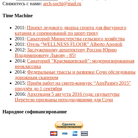
Свяжитесь с нами:
arch-sochi@mail.ru
Time Machine
2011
:
Проект ледового дворца спорта для фигурного
катания и соревнований по шорт-треку
2011
:
Санаторий Министерства сельского хозяйства
2011
:
Отель “WELLNESS FLOOR” Alberto Apostoli
2012
:
Заслуженному архитектору России Юрию
Владимировичу Львову - 85!
2014
:
Санаторий "Красмашевский": модернизированная
неоклассика
2014
:
Федеральные трассы и развязки Сочи обследованы
дорожным сканером
2015
:
Приём работ на смотр-конкурс “АрхРазрез 2015″
продлён до 1 сентября
2016
:
Архсекция 5 августа 2016 года: скульптуры
Церетели признаны неподходящими для Сочи
Народное софинансирование