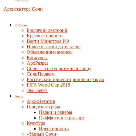
Архитектура Сочи
События
Бродячий лекторий
Краевые новости
Вести Минстроя РФ
Новое в законодательстве
Объявления и анонсы
Конкурсы
АрхРазрез
Сочи — гостеприимный город
СочиПешком
Российский инвестиционный форум
FIFA World Cup 2018
Эко-Берег
Город
АрхиНегатив
Городская среда
Парки и скверы
Граффити и стрит-арт
Культура
Идентичность
«Умный Сочи»