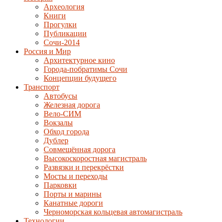
Археология
Книги
Прогулки
Публикации
Сочи-2014
Россия и Мир
Архитектурное кино
Города-побратимы Сочи
Концепции будущего
Транспорт
Автобусы
Железная дорога
Вело-СИМ
Вокзалы
Обход города
Дублер
Совмещённая дорога
Высокоскоростная магистраль
Развязки и перекрёстки
Мосты и переходы
Парковки
Порты и марины
Канатные дороги
Черноморская кольцевая автомагистраль
Технологии