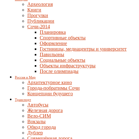
Археология
Книги
Прогулки
Публикации
Сочи-2014
Планировка
Спортивные объекты
Оформление
Гостиницы, медиацентры и университет
Павильоны
Социальные объекты
Объекты инфраструктуры
После олимпиады
Россия и Мир
Архитектурное кино
Города-побратимы Сочи
Концепции будущего
Транспорт
Автобусы
Железная дорога
Вело-СИМ
Вокзалы
Обход города
Дублер
Совмещённая дорога