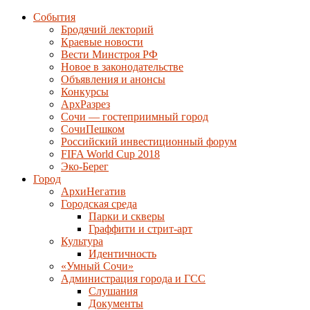
События
Бродячий лекторий
Краевые новости
Вести Минстроя РФ
Новое в законодательстве
Объявления и анонсы
Конкурсы
АрхРазрез
Сочи — гостеприимный город
СочиПешком
Российский инвестиционный форум
FIFA World Cup 2018
Эко-Берег
Город
АрхиНегатив
Городская среда
Парки и скверы
Граффити и стрит-арт
Культура
Идентичность
«Умный Сочи»
Администрация города и ГСС
Слушания
Документы