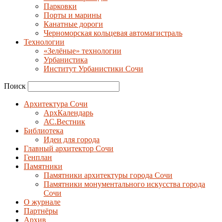
Парковки
Порты и марины
Канатные дороги
Черноморская кольцевая автомагистраль
Технологии
«Зелёные» технологии
Урбанистика
Институт Урбанистики Сочи
Поиск
Архитектура Сочи
АрхКалендарь
АС.Вестник
Библиотека
Идеи для города
Главный архитектор Сочи
Генплан
Памятники
Памятники архитектуры города Сочи
Памятники монументального искусства города
Сочи
О журнале
Партнёры
Архив