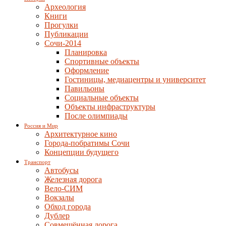
Археология
Книги
Прогулки
Публикации
Сочи-2014
Планировка
Спортивные объекты
Оформление
Гостиницы, медиацентры и университет
Павильоны
Социальные объекты
Объекты инфраструктуры
После олимпиады
Россия и Мир
Архитектурное кино
Города-побратимы Сочи
Концепции будущего
Транспорт
Автобусы
Железная дорога
Вело-СИМ
Вокзалы
Обход города
Дублер
Совмещённая дорога