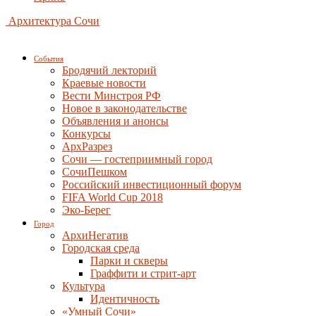
Архитектура Сочи
События
Бродячий лекторий
Краевые новости
Вести Минстроя РФ
Новое в законодательстве
Объявления и анонсы
Конкурсы
АрхРазрез
Сочи — гостеприимный город
СочиПешком
Российский инвестиционный форум
FIFA World Cup 2018
Эко-Берег
Город
АрхиНегатив
Городская среда
Парки и скверы
Граффити и стрит-арт
Культура
Идентичность
«Умный Сочи»