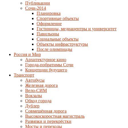
Публикации
Сочи-2014
Планировка
Спортивные объекты
Оформление
Гостиницы, медиацентры и университет
Павильоны
Социальные объекты
Объекты инфраструктуры
После олимпиады
Россия и Мир
Архитектурное кино
Города-побратимы Сочи
Концепции будущего
Транспорт
Автобусы
Железная дорога
Вело-СИМ
Вокзалы
Обход города
Дублер
Совмещённая дорога
Высокоскоростная магистраль
Развязки и перекрёстки
Мосты и переходы