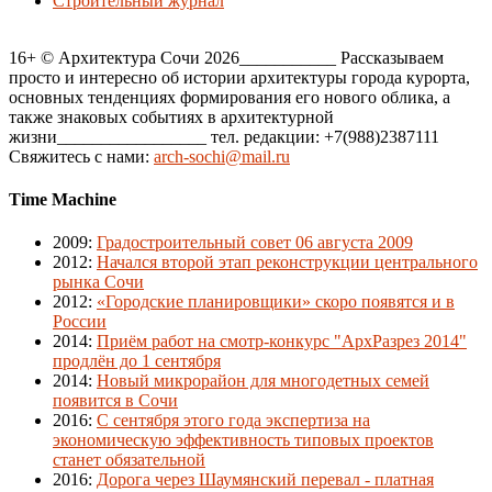
Строительный журнал
16+ © Архитектура Сочи 2026___________ Рассказываем
просто и интересно об истории архитектуры города курорта,
основных тенденциях формирования его нового облика, а
также знаковых событиях в архитектурной
жизни_________________ тел. редакции: +7(988)2387111
Свяжитесь с нами:
arch-sochi@mail.ru
Time Machine
2009
:
Градостроительный совет 06 августа 2009
2012
:
Начался второй этап реконструкции центрального
рынка Сочи
2012
:
«Городские планировщики» скоро появятся и в
России
2014
:
Приём работ на смотр-конкурс "АрхРазрез 2014"
продлён до 1 сентября
2014
:
Новый микрорайон для многодетных семей
появится в Сочи
2016
:
С сентября этого года экспертиза на
экономическую эффективность типовых проектов
станет обязательной
2016
:
Дорога через Шаумянский перевал - платная