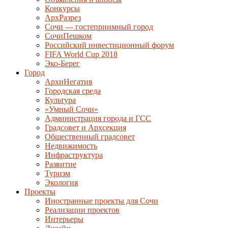
Конкурсы
АрхРазрез
Сочи — гостеприимный город
СочиПешком
Российский инвестиционный форум
FIFA World Cup 2018
Эко-Берег
Город
АрхиНегатив
Городская среда
Культура
«Умный Сочи»
Администрация города и ГСС
Градсовет и Архсекция
Общественный градсовет
Недвижимость
Инфраструктура
Развитие
Туризм
Экология
Проекты
Иностранные проекты для Сочи
Реализации проектов
Интерьеры