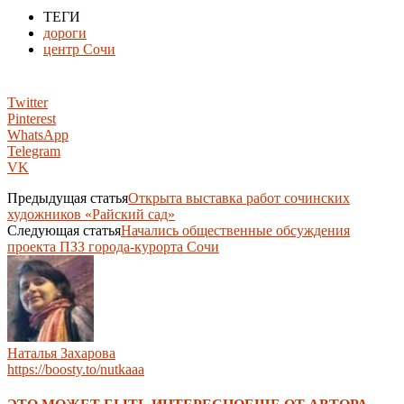
ТЕГИ
дороги
центр Сочи
Twitter
Pinterest
WhatsApp
Telegram
VK
Предыдущая статья
Открыта выставка работ сочинских
художников «Райский сад»
Следующая статья
Начались общественные обсуждения
проекта ПЗЗ города-курорта Сочи
Наталья Захарова
https://boosty.to/nutkaaa