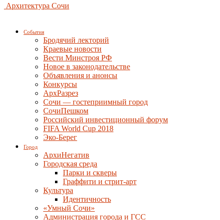
Архитектура Сочи
События
Бродячий лекторий
Краевые новости
Вести Минстроя РФ
Новое в законодательстве
Объявления и анонсы
Конкурсы
АрхРазрез
Сочи — гостеприимный город
СочиПешком
Российский инвестиционный форум
FIFA World Cup 2018
Эко-Берег
Город
АрхиНегатив
Городская среда
Парки и скверы
Граффити и стрит-арт
Культура
Идентичность
«Умный Сочи»
Администрация города и ГСС