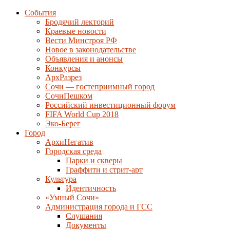
События
Бродячий лекторий
Краевые новости
Вести Минстроя РФ
Новое в законодательстве
Объявления и анонсы
Конкурсы
АрхРазрез
Сочи — гостеприимный город
СочиПешком
Российский инвестиционный форум
FIFA World Cup 2018
Эко-Берег
Город
АрхиНегатив
Городская среда
Парки и скверы
Граффити и стрит-арт
Культура
Идентичность
«Умный Сочи»
Администрация города и ГСС
Слушания
Документы