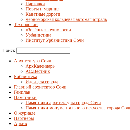
Парковки
Порты и марины
Канатные дороги
Черноморская кольцевая автомагистраль
Технологии
«Зелёные» технологии
Урбанистика
Институт Урбанистики Сочи
Поиск
Архитектура Сочи
АрхКалендарь
АС.Вестник
Библиотека
Идеи для города
Главный архитектор Сочи
Генплан
Памятники
Памятники архитектуры города Сочи
Памятники монументального искусства города Соч
О журнале
Партнёры
Архив