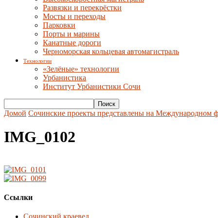
Развязки и перекрёстки
Мосты и переходы
Парковки
Порты и марины
Канатные дороги
Черноморская кольцевая автомагистраль
Технологии
«Зелёные» технологии
Урбанистика
Институт Урбанистики Сочи
Домой
Сочинские проекты представлены на Международном ф
IMG_0102
Ссылки
Сочинский краевед