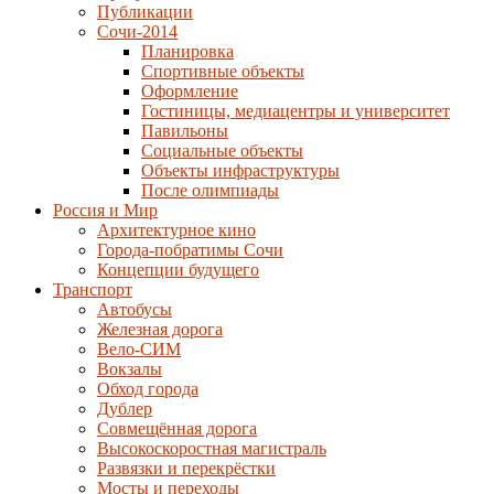
Публикации
Сочи-2014
Планировка
Спортивные объекты
Оформление
Гостиницы, медиацентры и университет
Павильоны
Социальные объекты
Объекты инфраструктуры
После олимпиады
Россия и Мир
Архитектурное кино
Города-побратимы Сочи
Концепции будущего
Транспорт
Автобусы
Железная дорога
Вело-СИМ
Вокзалы
Обход города
Дублер
Совмещённая дорога
Высокоскоростная магистраль
Развязки и перекрёстки
Мосты и переходы