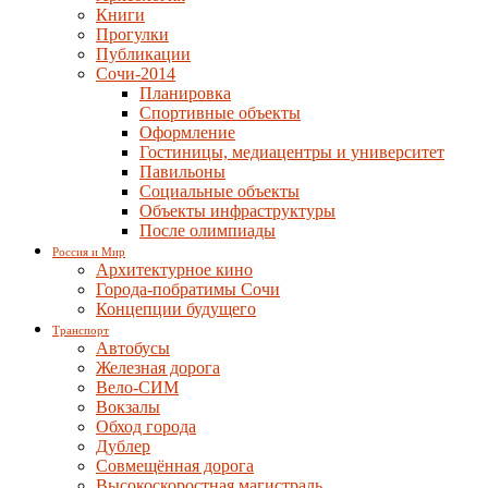
Книги
Прогулки
Публикации
Сочи-2014
Планировка
Спортивные объекты
Оформление
Гостиницы, медиацентры и университет
Павильоны
Социальные объекты
Объекты инфраструктуры
После олимпиады
Россия и Мир
Архитектурное кино
Города-побратимы Сочи
Концепции будущего
Транспорт
Автобусы
Железная дорога
Вело-СИМ
Вокзалы
Обход города
Дублер
Совмещённая дорога
Высокоскоростная магистраль