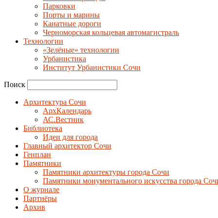
Парковки
Порты и марины
Канатные дороги
Черноморская кольцевая автомагистраль
Технологии
«Зелёные» технологии
Урбанистика
Институт Урбанистики Сочи
Поиск
Архитектура Сочи
АрхКалендарь
АС.Вестник
Библиотека
Идеи для города
Главный архитектор Сочи
Генплан
Памятники
Памятники архитектуры города Сочи
Памятники монументального искусства города Соч
О журнале
Партнёры
Архив