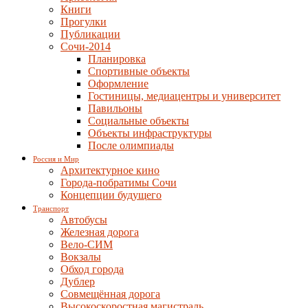
Книги
Прогулки
Публикации
Сочи-2014
Планировка
Спортивные объекты
Оформление
Гостиницы, медиацентры и университет
Павильоны
Социальные объекты
Объекты инфраструктуры
После олимпиады
Россия и Мир
Архитектурное кино
Города-побратимы Сочи
Концепции будущего
Транспорт
Автобусы
Железная дорога
Вело-СИМ
Вокзалы
Обход города
Дублер
Совмещённая дорога
Высокоскоростная магистраль