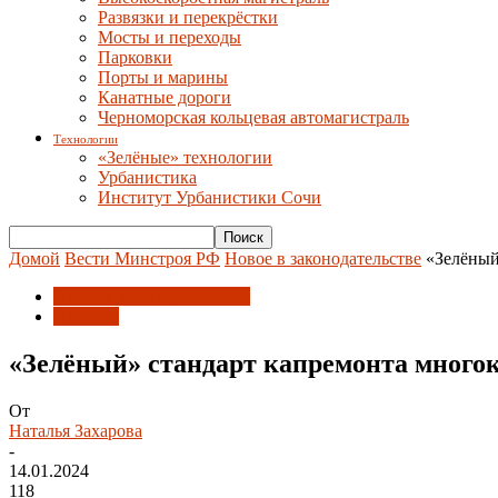
Развязки и перекрёстки
Мосты и переходы
Парковки
Порты и марины
Канатные дороги
Черноморская кольцевая автомагистраль
Технологии
«Зелёные» технологии
Урбанистика
Институт Урбанистики Сочи
Домой
Вести Минстроя РФ
Новое в законодательстве
«Зелёный
Новое в законодательстве
Новости
«Зелёный» стандарт капремонта многок
От
Наталья Захарова
-
14.01.2024
118