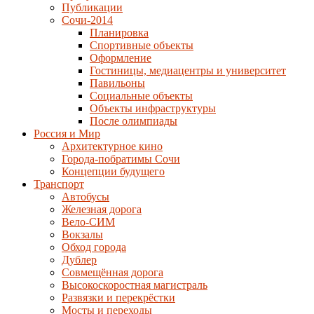
Публикации
Сочи-2014
Планировка
Спортивные объекты
Оформление
Гостиницы, медиацентры и университет
Павильоны
Социальные объекты
Объекты инфраструктуры
После олимпиады
Россия и Мир
Архитектурное кино
Города-побратимы Сочи
Концепции будущего
Транспорт
Автобусы
Железная дорога
Вело-СИМ
Вокзалы
Обход города
Дублер
Совмещённая дорога
Высокоскоростная магистраль
Развязки и перекрёстки
Мосты и переходы