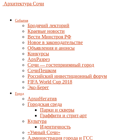
Архитектура Сочи
События
Бродячий лекторий
Краевые новости
Вести Минстроя РФ
Новое в законодательстве
Объявления и анонсы
Конкурсы
АрхРазрез
Сочи — гостеприимный город
СочиПешком
Российский инвестиционный форум
FIFA World Cup 2018
Эко-Берег
Город
АрхиНегатив
Городская среда
Парки и скверы
Граффити и стрит-арт
Культура
Идентичность
«Умный Сочи»
Администрация города и ГСС