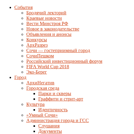
События
Бродячий лекторий
Краевые новости
Вести Минстроя РФ
Новое в законодательстве
Объявления и анонсы
Конкурсы
АрхРазрез
Сочи — гостеприимный город
СочиПешком
Российский инвестиционный форум
FIFA World Cup 2018
Эко-Берег
Город
АрхиНегатив
Городская среда
Парки и скверы
Граффити и стрит-арт
Культура
Идентичность
«Умный Сочи»
Администрация города и ГСС
Слушания
Документы