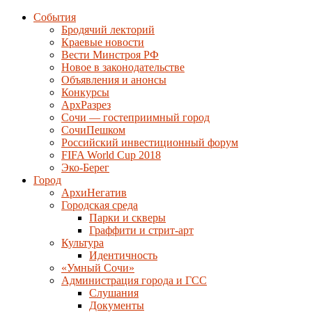
События
Бродячий лекторий
Краевые новости
Вести Минстроя РФ
Новое в законодательстве
Объявления и анонсы
Конкурсы
АрхРазрез
Сочи — гостеприимный город
СочиПешком
Российский инвестиционный форум
FIFA World Cup 2018
Эко-Берег
Город
АрхиНегатив
Городская среда
Парки и скверы
Граффити и стрит-арт
Культура
Идентичность
«Умный Сочи»
Администрация города и ГСС
Слушания
Документы