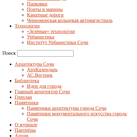
Парковки
Порты и марины
Канатные дороги
Черноморская кольцевая автомагистраль
Технологии
«Зелёные» технологии
Урбанистика
Институт Урбанистики Сочи
Поиск
Архитектура Сочи
АрхКалендарь
АС.Вестник
Библиотека
Идеи для города
Главный архитектор Сочи
Генплан
Памятники
Памятники архитектуры города Сочи
Памятники монументального искусства города
Сочи
О журнале
Партнёры
Архив