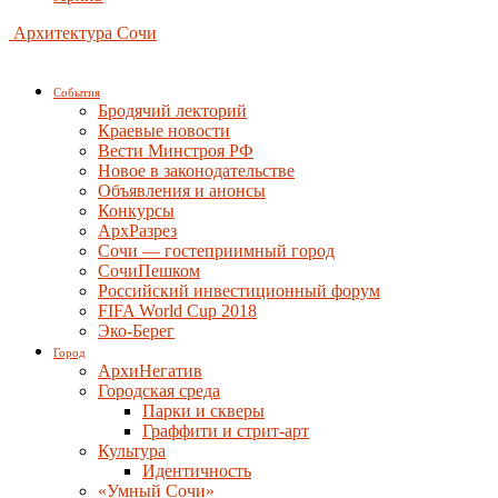
Архитектура Сочи
События
Бродячий лекторий
Краевые новости
Вести Минстроя РФ
Новое в законодательстве
Объявления и анонсы
Конкурсы
АрхРазрез
Сочи — гостеприимный город
СочиПешком
Российский инвестиционный форум
FIFA World Cup 2018
Эко-Берег
Город
АрхиНегатив
Городская среда
Парки и скверы
Граффити и стрит-арт
Культура
Идентичность
«Умный Сочи»