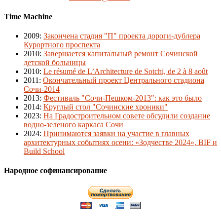
Time Machine
2009
:
Закончена стадия "П" проекта дороги-дублера
Курортного проспекта
2010
:
Завершается капитальный ремонт Сочинской
детской больницы
2010
:
Le résumé de L’Architecture de Sotchi, de 2 à 8 août
2011
:
Окончательный проект Центрального стадиона
Сочи-2014
2013
:
Фестиваль "Сочи-Пешком-2013": как это было
2014
:
Круглый стол "Сочинские хроники"
2023
:
На Градостроительном совете обсудили создание
водно-зеленого каркаса Сочи
2024
:
Принимаются заявки на участие в главных
архитектурных событиях осени: «Зодчестве 2024», BIF и
Build School
Народное софинансирование