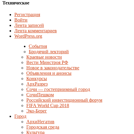
Техническое
Регистрация
Войти
Лента записей
Лента комментариев
WordPress.org
События
Бродячий лекторий
Краевые новости
Вести Минстроя РФ
Новое в законодательстве
Объявления и анонсы
Конкурсы
АрхРазрез
Сочи — гостеприимный город
СочиПешком
Российский инвестиционный форум
FIFA World Cup 2018
Эко-Берег
Город
АрхиНегатив
Городская среда
Культура