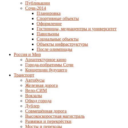
Публикации
Сочи-2014
Планировка
Спортивные объекты
Оформление
Гостиницы, медиацентры и университет
Павильоны
Социальные объекты
Объекты инфраструктуры
После олимпиады
Россия и Мир
Архитектурное кино
Города-побратимы Сочи
Концепции будущего
Транспорт
Автобусы
Железная дорога
Вело-СИМ
Вокзалы
Обход города
Дублер
Совмещённая дорога
Высокоскоростная магистраль
Развязки и перекрёстки
Мосты и переходы