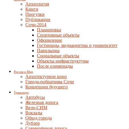
Археология
Книги
Прогулки
Публикации
Сочи-2014
Планировка
Спортивные объекты
Оформление
Гостиницы, медиацентры и университет
Павильоны
Социальные объекты
Объекты инфраструктуры
После олимпиады
Россия и Мир
Архитектурное кино
Города-побратимы Сочи
Концепции будущего
Транспорт
Автобусы
Железная дорога
Вело-СИМ
Вокзалы
Обход города
Дублер
Совмещённая дорога