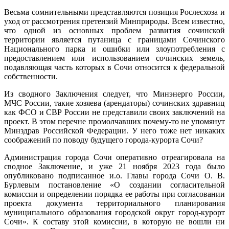
Весьма сомнительными представляются позиция Рослесхоза и
уход от рассмотрения претензий Минприроды. Всем известно,
что одной из основных проблем развития сочинской
территории является путаница с границами Сочинского
Национального парка и ошибки или злоупотребления с
предоставлением или использованием сочинских земель,
подавляющая часть которых в Сочи относится к федеральной
собственности.
Из сводного Заключения следует, что Минэнерго России,
МЧС России, такие хозяева (арендаторы) сочинских здравниц
как ФСО и СВР России не представили своих заключений на
проект. В этом перечне промолчавших почему-то не упомянут
Минздрав Российской Федерации. У него тоже нет никаких
соображений по поводу будущего города-курорта Сочи?
Администрация города Сочи оперативно отреагировала на
сводное Заключение, и уже 21 ноября 2023 года было
опубликовано подписанное и.о. Главы города Сочи О. В.
Бурлевым постановление «О создании согласительной
комиссии и определении порядка ее работы при согласовании
проекта документа территориального планирования
муниципального образования городской округ город-курорт
Сочи». К составу этой комиссии, в которую не вошли ни