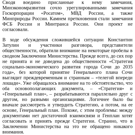
Сводя воедино присланные к нему замечания,
Минэкономразвития сочло урегулированными замечания
Госкорпорации «Росатом», МВД России, а также
Минприроды России. Камнем преткновения стали замечания
ФСБ России и Минтранса России. Они проект не
согласовали.
В ходе обсуждения сложившейся ситуации Константин
Затулин и участники разговора, представители
общественности, обратили внимание на некоторые пробелы в
сводном Заключении Министерства. Прежде всего, до сих пор
не принята и не доведена до общественности «Стратегия
социально-экономического развития города Сочи до 2035
года», без которой принятие Генерального плана Сочи
выглядит преждевременным и странным – «телегой впереди
лошади». Уже обращалось внимание на то обстоятельство, что
оба основополагающих документа, – «Стратегия» и
«Генеральный план», – разрабатываются параллельно друг с
другом, но разными организациями. Логичнее было бы
вначале рассмотреть и утвердить Стратегию, а потом, на ее
основе, Генеральный план. Похоже, с этим проблемы: между
документами нет достаточной взаимосвязи и Генплан хотят
согласовать и принять прежде Стратегии. Странно, что в
Заключении Министерства на это не обращено никакого
внимания.