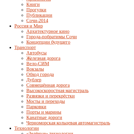
Книги
Прогулки
Публикации
Сочи-2014
Россия и Мир
Архитектурное кино
Города-побратимы Сочи
Концепции будущего
Транспорт
Автобусы
Железная дорога
Вело-СИМ
Вокзалы
Обход города
Дублер
Совмещённая дорога
Высокоскоростная магистраль
Развязки и перекрёстки
Мосты и переходы
Парковки
Порты и марины
Канатные дороги
Черноморская кольцевая автомагистраль
Технологии
«Зелёные» технологии