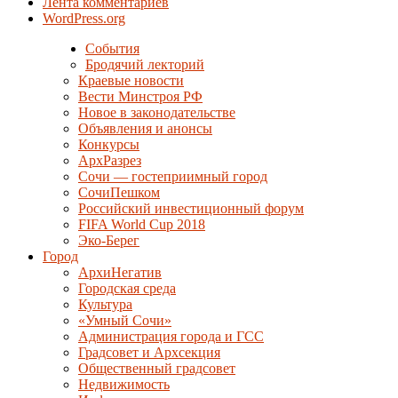
Лента комментариев
WordPress.org
События
Бродячий лекторий
Краевые новости
Вести Минстроя РФ
Новое в законодательстве
Объявления и анонсы
Конкурсы
АрхРазрез
Сочи — гостеприимный город
СочиПешком
Российский инвестиционный форум
FIFA World Cup 2018
Эко-Берег
Город
АрхиНегатив
Городская среда
Культура
«Умный Сочи»
Администрация города и ГСС
Градсовет и Архсекция
Общественный градсовет
Недвижимость