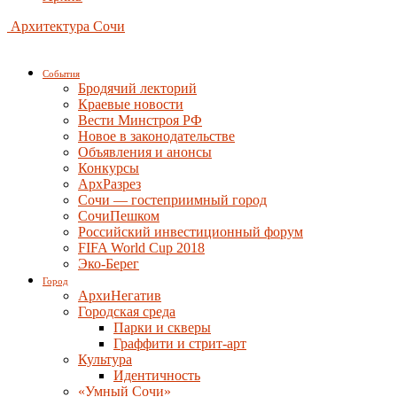
Архитектура Сочи
События
Бродячий лекторий
Краевые новости
Вести Минстроя РФ
Новое в законодательстве
Объявления и анонсы
Конкурсы
АрхРазрез
Сочи — гостеприимный город
СочиПешком
Российский инвестиционный форум
FIFA World Cup 2018
Эко-Берег
Город
АрхиНегатив
Городская среда
Парки и скверы
Граффити и стрит-арт
Культура
Идентичность
«Умный Сочи»