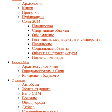
Археология
Книги
Прогулки
Публикации
Сочи-2014
Планировка
Спортивные объекты
Оформление
Гостиницы, медиацентры и университет
Павильоны
Социальные объекты
Объекты инфраструктуры
После олимпиады
Россия и Мир
Архитектурное кино
Города-побратимы Сочи
Концепции будущего
Транспорт
Автобусы
Железная дорога
Вело-СИМ
Вокзалы
Обход города
Дублер
Совмещённая дорога