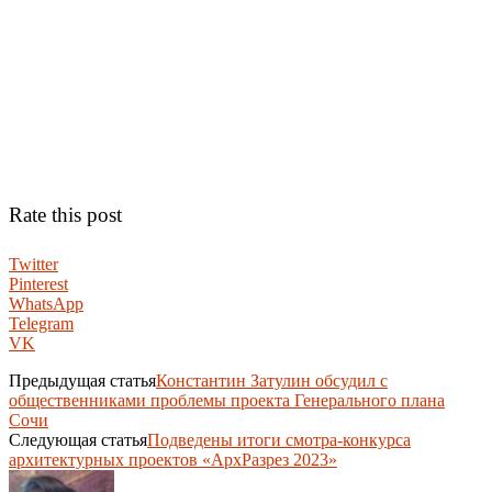
Rate this post
Twitter
Pinterest
WhatsApp
Telegram
VK
Предыдущая статья
Константин Затулин обсудил с
общественниками проблемы проекта Генерального плана
Сочи
Следующая статья
Подведены итоги смотра-конкурса
архитектурных проектов «АрхРазрез 2023»