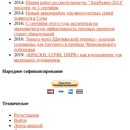
2014
:
Приём работ на смотр-конкурс "АрхРазрез 2014"
продлён до 1 сентября
2014
:
Новый микрорайон для многодетных семей
появится в Сочи
2016
:
С сентября этого года экспертиза на
экономическую эффективность типовых проектов
станет обязательной
2016
:
Дорога через Шаумянский перевал - платная
соломинка для тонущего в пробках Черноморского
побережья
2019
:
«КРАСКИ. СОЧИ. ЦИРК» как вдохновение для
маленьких художников
Народное софинансирование
Техническое
Регистрация
Войти
Лента записей