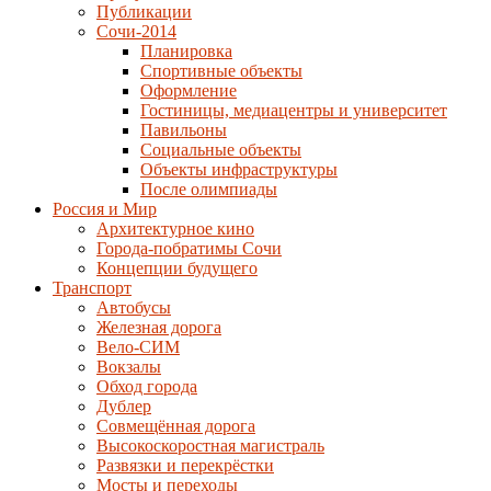
Публикации
Сочи-2014
Планировка
Спортивные объекты
Оформление
Гостиницы, медиацентры и университет
Павильоны
Социальные объекты
Объекты инфраструктуры
После олимпиады
Россия и Мир
Архитектурное кино
Города-побратимы Сочи
Концепции будущего
Транспорт
Автобусы
Железная дорога
Вело-СИМ
Вокзалы
Обход города
Дублер
Совмещённая дорога
Высокоскоростная магистраль
Развязки и перекрёстки
Мосты и переходы