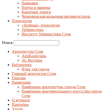
Парковки
Порты и марины
Канатные дороги
Черноморская кольцевая автомагистраль
Технологии
«Зелёные» технологии
Урбанистика
Институт Урбанистики Сочи
Поиск
Архитектура Сочи
АрхКалендарь
АС.Вестник
Библиотека
Идеи для города
Главный архитектор Сочи
Генплан
Памятники
Памятники архитектуры города Сочи
Памятники монументального искусства города
Сочи
О журнале
Партнёры
Архив