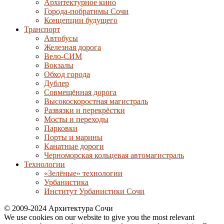
Архитектурное кино
Города-побратимы Сочи
Концепции будущего
Транспорт
Автобусы
Железная дорога
Вело-СИМ
Вокзалы
Обход города
Дублер
Совмещённая дорога
Высокоскоростная магистраль
Развязки и перекрёстки
Мосты и переходы
Парковки
Порты и марины
Канатные дороги
Черноморская кольцевая автомагистраль
Технологии
«Зелёные» технологии
Урбанистика
Институт Урбанистики Сочи
© 2009-2024 Архитектура Сочи
We use cookies on our website to give you the most relevant