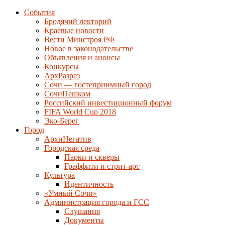
События
Бродячий лекторий
Краевые новости
Вести Минстроя РФ
Новое в законодательстве
Объявления и анонсы
Конкурсы
АрхРазрез
Сочи — гостеприимный город
СочиПешком
Российский инвестиционный форум
FIFA World Cup 2018
Эко-Берег
Город
АрхиНегатив
Городская среда
Парки и скверы
Граффити и стрит-арт
Культура
Идентичность
«Умный Сочи»
Администрация города и ГСС
Слушания
Документы