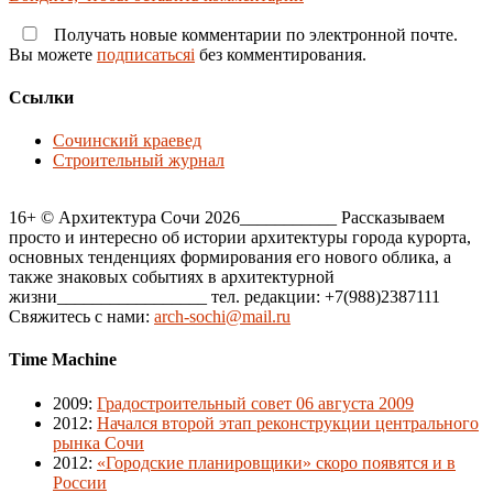
Получать новые комментарии по электронной почте.
Вы можете
подписатьсяi
без комментирования.
Ссылки
Сочинский краевед
Строительный журнал
16+ © Архитектура Сочи 2026___________ Рассказываем
просто и интересно об истории архитектуры города курорта,
основных тенденциях формирования его нового облика, а
также знаковых событиях в архитектурной
жизни_________________ тел. редакции: +7(988)2387111
Свяжитесь с нами:
arch-sochi@mail.ru
Time Machine
2009
:
Градостроительный совет 06 августа 2009
2012
:
Начался второй этап реконструкции центрального
рынка Сочи
2012
:
«Городские планировщики» скоро появятся и в
России