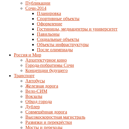
Публикации
Сочи-2014
Планировка
Спортивные объекты
Оформление
Гостиницы, медиацентры и университет
Павильоны
Социальные объекты
Объекты инфраструктуры
После олимпиады
Россия и Мир
Архитектурное кино
Города-побратимы Сочи
Концепции будущего
Транспорт
Автобусы
Железная дорога
Вело-СИМ
Вокзалы
Обход города
Дублер
Совмещённая дорога
Высокоскоростная магистраль
Развязки и перекрёстки
Мосты и переходы