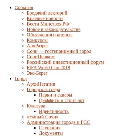
События
Бродячий лекторий
Краевые новости
Вести Минстроя РФ
Новое в законодательстве
Объявления и анонсы
Конкурсы
АрхРазрез
Сочи — гостеприимный город
СочиПешком
Российский инвестиционный форум
FIFA World Cup 2018
Эко-Берег
Город
АрхиНегатив
Городская среда
Парки и скверы
Граффити и стрит-арт
Культура
Идентичность
«Умный Сочи»
Администрация города и ГСС
Слушания
Документы