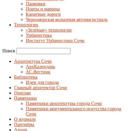
Парковки
Порты и марины
Канатные дороги
Черноморская кольцевая автомагистраль
Технологии
«Зелёные» технологии
Урбанистика
Институт Урбанистики Сочи
Поиск
Архитектура Сочи
АрхКалендарь
АС.Вестник
Библиотека
Идеи для города
Главный архитектор Сочи
Генплан
Памятники
Памятники архитектуры города Сочи
Памятники монументального искусства города
Сочи
О журнале
Партнёры
Архив