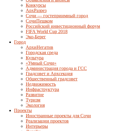
Конкурсы
АрхРазрез
Сочи — гостеприимный город
СочиПешком
Российский инвестиционный форум
FIFA World Cup 2018
Эко-Берег
Город
АрхиНегатив
Городская среда
Культура
«Умный Сочи»
Администрация города и ГСС
Градсовет и Архсекция
Общественный градсовет
Недвижимость
Инфраструктура
Развитие
Туризм
Экология
Проекты
Иностранные проекты для Сочи
Реализации проектов
Интерьеры