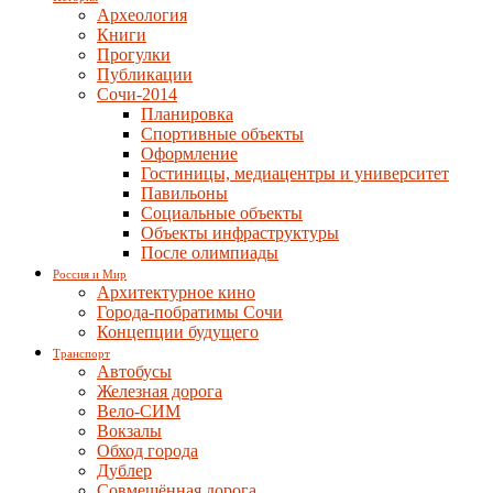
Археология
Книги
Прогулки
Публикации
Сочи-2014
Планировка
Спортивные объекты
Оформление
Гостиницы, медиацентры и университет
Павильоны
Социальные объекты
Объекты инфраструктуры
После олимпиады
Россия и Мир
Архитектурное кино
Города-побратимы Сочи
Концепции будущего
Транспорт
Автобусы
Железная дорога
Вело-СИМ
Вокзалы
Обход города
Дублер
Совмещённая дорога