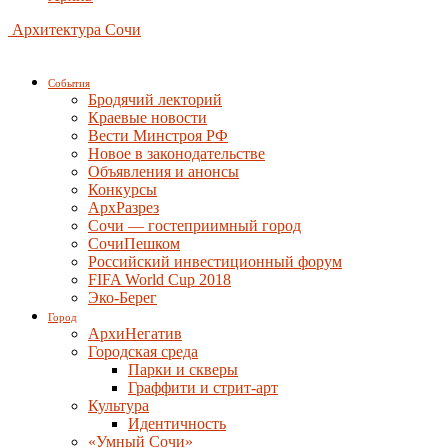
Архитектура Сочи
События
Бродячий лекторий
Краевые новости
Вести Минстроя РФ
Новое в законодательстве
Объявления и анонсы
Конкурсы
АрхРазрез
Сочи — гостеприимный город
СочиПешком
Российский инвестиционный форум
FIFA World Cup 2018
Эко-Берег
Город
АрхиНегатив
Городская среда
Парки и скверы
Граффити и стрит-арт
Культура
Идентичность
«Умный Сочи»