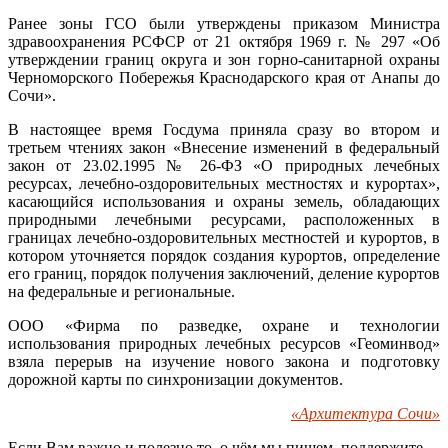
Ранее зоны ГСО были утверждены приказом Министра
здравоохранения РСФСР от 21 октября 1969 г. № 297 «Об
утверждении границ округа и зон горно-санитарной охраны
Черноморского Побережья Краснодарского края от Анапы до
Сочи».
В настоящее время Госдума приняла сразу во втором и
третьем чтениях закон «Внесение изменений в федеральный
закон от 23.02.1995 № 26-ФЗ «О природных лечебных
ресурсах, лечебно-оздоровительных местностях и курортах»,
касающийся использования и охраны земель, обладающих
природными лечебными ресурсами, расположенных в
границах лечебно-оздоровительных местностей и курортов, в
котором уточняется порядок создания курортов, определение
его границ, порядок получения заключений, деление курортов
на федеральные и региональные.
ООО «Фирма по разведке, охране и технологии
использования природных лечебных ресурсов «Геоминвод»
взяла перерыв на изучение нового закона и подготовку
дорожной карты по синхронизации документов.
«Архитектура Сочи»
Если Вам важно и полезно то, о чём мы пишем, поддержите