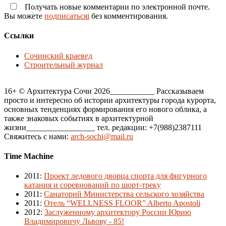
Получать новые комментарии по электронной почте.
Вы можете
подписатьсяi
без комментирования.
Ссылки
Сочинский краевед
Строительный журнал
16+ © Архитектура Сочи 2026___________ Рассказываем
просто и интересно об истории архитектуры города курорта,
основных тенденциях формирования его нового облика, а
также знаковых событиях в архитектурной
жизни_________________ тел. редакции: +7(988)2387111
Свяжитесь с нами:
arch-sochi@mail.ru
Time Machine
2011
:
Проект ледового дворца спорта для фигурного
катания и соревнований по шорт-треку
2011
:
Санаторий Министерства сельского хозяйства
2011
:
Отель “WELLNESS FLOOR” Alberto Apostoli
2012
:
Заслуженному архитектору России Юрию
Владимировичу Львову - 85!