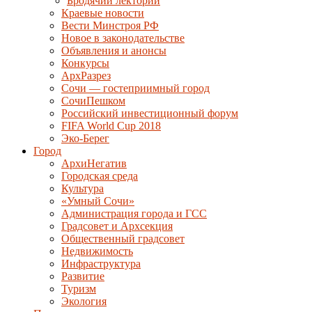
Бродячий лекторий
Краевые новости
Вести Минстроя РФ
Новое в законодательстве
Объявления и анонсы
Конкурсы
АрхРазрез
Сочи — гостеприимный город
СочиПешком
Российский инвестиционный форум
FIFA World Cup 2018
Эко-Берег
Город
АрхиНегатив
Городская среда
Культура
«Умный Сочи»
Администрация города и ГСС
Градсовет и Архсекция
Общественный градсовет
Недвижимость
Инфраструктура
Развитие
Туризм
Экология