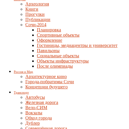
Археология
Книги
Прогулки
Публикации
Сочи-2014
Планировка
Спортивные объекты
Оформление
Гостиницы, медиацентры и университет
Павильоны
Социальные объекты
Объекты инфраструктуры
После олимпиады
Россия и Мир
Архитектурное кино
Города-побратимы Сочи
Концепции будущего
Транспорт
Автобусы
Железная дорога
Вело-СИМ
Вокзалы
Обход города
Дублер
Совмещённая дорога