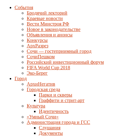
События
Бродячий лекторий
Краевые новости
Вести Минстроя РФ
Новое в законодательстве
Объявления и анонсы
Конкурсы
АрхРазрез
Сочи — гостеприимный город
СочиПешком
Российский инвестиционный форум
FIFA World Cup 2018
Эко-Берег
Город
АрхиНегатив
Городская среда
Парки и скверы
Граффити и стрит-арт
Культура
Идентичность
«Умный Сочи»
Администрация города и ГСС
Слушания
Документы