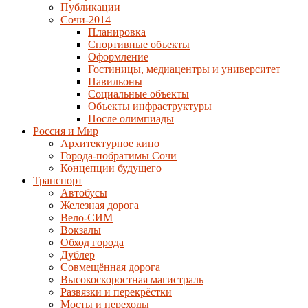
Публикации
Сочи-2014
Планировка
Спортивные объекты
Оформление
Гостиницы, медиацентры и университет
Павильоны
Социальные объекты
Объекты инфраструктуры
После олимпиады
Россия и Мир
Архитектурное кино
Города-побратимы Сочи
Концепции будущего
Транспорт
Автобусы
Железная дорога
Вело-СИМ
Вокзалы
Обход города
Дублер
Совмещённая дорога
Высокоскоростная магистраль
Развязки и перекрёстки
Мосты и переходы