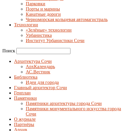
Парковки
Порты и марины
Канатные дороги
Черноморская кольцевая автомагистраль
Технологии
«Зелёные» технологии
Урбанистика
Институт Урбанистики Сочи
Поиск
Архитектура Сочи
АрхКалендарь
АС.Вестник
Библиотека
Идеи для города
Главный архитектор Сочи
Генплан
Памятники
Памятники архитектуры города Сочи
Памятники монументального искусства города
Сочи
О журнале
Партнёры
Архив