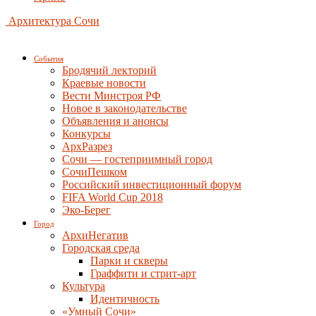
Архитектура Сочи
События
Бродячий лекторий
Краевые новости
Вести Минстроя РФ
Новое в законодательстве
Объявления и анонсы
Конкурсы
АрхРазрез
Сочи — гостеприимный город
СочиПешком
Российский инвестиционный форум
FIFA World Cup 2018
Эко-Берег
Город
АрхиНегатив
Городская среда
Парки и скверы
Граффити и стрит-арт
Культура
Идентичность
«Умный Сочи»