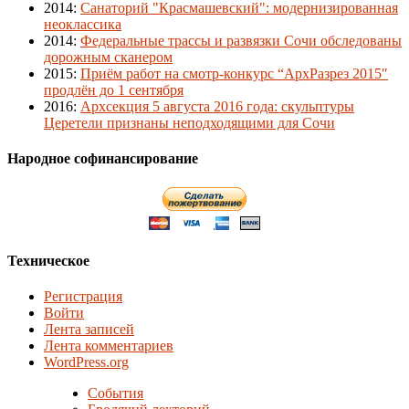
2014
:
Санаторий "Красмашевский": модернизированная
неоклассика
2014
:
Федеральные трассы и развязки Сочи обследованы
дорожным сканером
2015
:
Приём работ на смотр-конкурс “АрхРазрез 2015″
продлён до 1 сентября
2016
:
Архсекция 5 августа 2016 года: скульптуры
Церетели признаны неподходящими для Сочи
Народное софинансирование
Техническое
Регистрация
Войти
Лента записей
Лента комментариев
WordPress.org
События