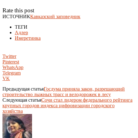
Rate this post
ИСТОЧНИК
Кавказский заповедник
ТЕГИ
Адлер
Имеретинка
Twitter
Pinterest
WhatsApp
Telegram
VK
Предыдущая статья
Госдума приняла закон, разрешающий
строительство лыжных трасс и велодорожек в лесу
Следующая статья
Сочи стал лидером федерального рейтинга
крупных городов индекса цифровизации городского
хозяйства