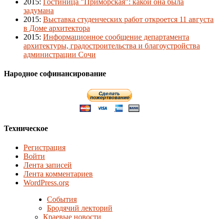
2015
:
Гостиница "Приморская": какой она была
задумана
2015
:
Выставка студенческих работ откроется 11 августа
в Доме архитектора
2015
:
Информационное сообщение департамента
архитектуры, градостроительства и благоустройства
администрации Сочи
Народное софинансирование
Техническое
Регистрация
Войти
Лента записей
Лента комментариев
WordPress.org
События
Бродячий лекторий
Краевые новости