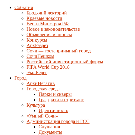
События
Бродячий лекторий
Краевые новости
Вести Минстроя РФ
Новое в законодательстве
Объявления и анонсы
Конкурсы
АрхРазрез
Сочи — гостеприимный город
СочиПешком
Российский инвестиционный форум
FIFA World Cup 2018
Эко-Берег
Город
АрхиНегатив
Городская среда
Парки и скверы
Граффити и стрит-арт
Культура
Идентичность
«Умный Сочи»
Администрация города и ГСС
Слушания
Документы