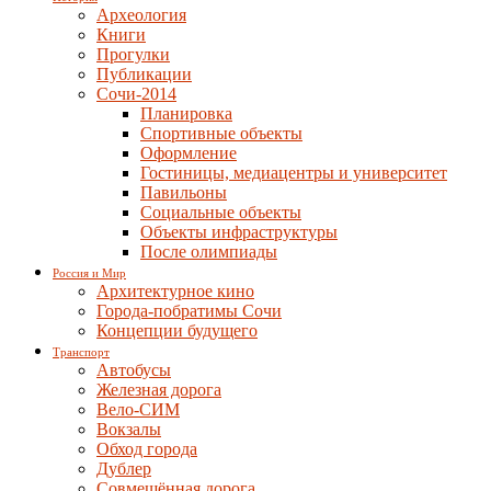
Археология
Книги
Прогулки
Публикации
Сочи-2014
Планировка
Спортивные объекты
Оформление
Гостиницы, медиацентры и университет
Павильоны
Социальные объекты
Объекты инфраструктуры
После олимпиады
Россия и Мир
Архитектурное кино
Города-побратимы Сочи
Концепции будущего
Транспорт
Автобусы
Железная дорога
Вело-СИМ
Вокзалы
Обход города
Дублер
Совмещённая дорога