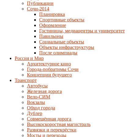
Публикации
Сочи-2014
Планировка
Спортивные объекты
Оформление
Гостиницы, медиацентры и университет
Павильоны
Социальные объекты
Объекты инфраструктуры
После олимпиады
Россия и Мир
Архитектурное кино
Города-побратимы Сочи
Концепции будущего
Транспорт
Автобусы
Железная дорога
Вело-СИМ
Вокзалы
Обход города
Дублер
Совмещённая дорога
Высокоскоростная магистраль
Развязки и перекрёстки
Мосты и переходы