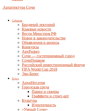
Архитектура Сочи
События
Бродячий лекторий
Краевые новости
Вести Минстроя РФ
Новое в законодательстве
Объявления и анонсы
Конкурсы
АрхРазрез
Сочи — гостеприимный город
СочиПешком
Российский инвестиционный форум
FIFA World Cup 2018
Эко-Берег
Город
АрхиНегатив
Городская среда
Парки и скверы
Граффити и стрит-арт
Культура
Идентичность
«Умный Сочи»