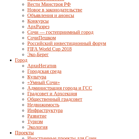
Вести Минстроя РФ
Новое в законодательстве
Объявления и анонсы
Конкурсы
АрхРазрез
Сочи — гостеприимный город
СочиПешком
Российский инвестиционный форум
FIFA World Cup 2018
Эко-Берег
Город
АрхиНегатив
Городская среда
Культура
«Умный Сочи»
Администрация города и ГСС
Градсовет и Архсекция
Общественный градсовет
Недвижимость
Инфраструктура
Развитие
Туризм
Экология
Проекты
Иностранные проекты для Сочи