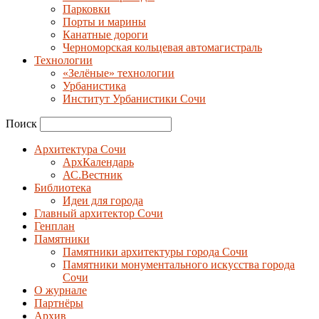
Парковки
Порты и марины
Канатные дороги
Черноморская кольцевая автомагистраль
Технологии
«Зелёные» технологии
Урбанистика
Институт Урбанистики Сочи
Поиск
Архитектура Сочи
АрхКалендарь
АС.Вестник
Библиотека
Идеи для города
Главный архитектор Сочи
Генплан
Памятники
Памятники архитектуры города Сочи
Памятники монументального искусства города
Сочи
О журнале
Партнёры
Архив