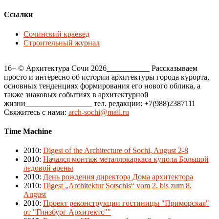
Ссылки
Сочинский краевед
Строительный журнал
16+ © Архитектура Сочи 2026___________ Рассказываем
просто и интересно об истории архитектуры города курорта,
основных тенденциях формирования его нового облика, а
также знаковых событиях в архитектурной
жизни_________________ тел. редакции: +7(988)2387111
Свяжитесь с нами:
arch-sochi@mail.ru
Time Machine
2010
:
Digest of the Architecture of Sochi, August 2-8
2010
:
Начался монтаж металлокаркаса купола Большой
ледовой арены
2010
:
День рождения директора Дома архитектора
2010
:
Digest „Architektur Sotschis“ vom 2. bis zum 8.
August
2010
:
Проект реконструкции гостиницы "Приморская"
от "Гинзбург Архитектс""