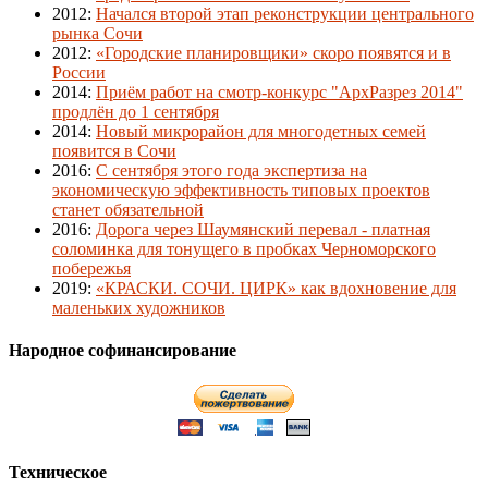
2012
:
Начался второй этап реконструкции центрального
рынка Сочи
2012
:
«Городские планировщики» скоро появятся и в
России
2014
:
Приём работ на смотр-конкурс "АрхРазрез 2014"
продлён до 1 сентября
2014
:
Новый микрорайон для многодетных семей
появится в Сочи
2016
:
С сентября этого года экспертиза на
экономическую эффективность типовых проектов
станет обязательной
2016
:
Дорога через Шаумянский перевал - платная
соломинка для тонущего в пробках Черноморского
побережья
2019
:
«КРАСКИ. СОЧИ. ЦИРК» как вдохновение для
маленьких художников
Народное софинансирование
Техническое