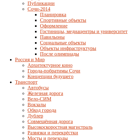
Публикации
Сочи-2014
Планировка
Спортивные объекты
Оформление
Гостиницы, медиацентры и университет
Павильоны
Социальные объекты
Объекты инфраструктуры
После олимпиады
Россия и Мир
Архитектурное кино
Города-побратимы Сочи
Концепции будущего
Транспорт
Автобусы
Железная дорога
Вело-СИМ
Вокзалы
Обход города
Дублер
Совмещённая дорога
Высокоскоростная магистраль
Развязки и перекрёстки
Мосты и переходы