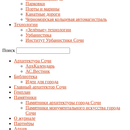
Парковки
Порты и марины
Канатные дороги
Черноморская кольцевая автомагистраль
Технологии
«Зелёные» технологии
Урбанистика
Институт Урбанистики Сочи
Поиск
Архитектура Сочи
АрхКалендарь
АС.Вестник
Библиотека
Идеи для города
Главный архитектор Сочи
Генплан
Памятники
Памятники архитектуры города Сочи
Памятники монументального искусства города
Сочи
О журнале
Партнёры
Архив