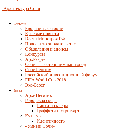
Архитектура Сочи
События
Бродячий лекторий
Краевые новости
Вести Минстроя РФ
Новое в законодательстве
Объявления и анонсы
Конкурсы
АрхРазрез
Сочи — гостеприимный город
СочиПешком
Российский инвестиционный форум
FIFA World Cup 2018
Эко-Берег
Город
АрхиНегатив
Городская среда
Парки и скверы
Граффити и стрит-арт
Культура
Идентичность
«Умный Сочи»