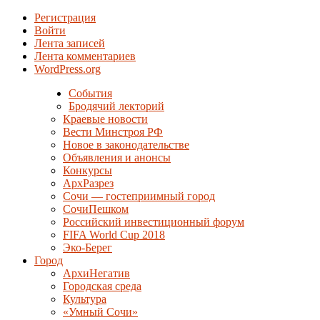
Регистрация
Войти
Лента записей
Лента комментариев
WordPress.org
События
Бродячий лекторий
Краевые новости
Вести Минстроя РФ
Новое в законодательстве
Объявления и анонсы
Конкурсы
АрхРазрез
Сочи — гостеприимный город
СочиПешком
Российский инвестиционный форум
FIFA World Cup 2018
Эко-Берег
Город
АрхиНегатив
Городская среда
Культура
«Умный Сочи»