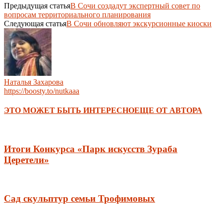
Предыдущая статья
В Сочи создадут экспертный совет по
вопросам территориального планирования
Следующая статья
В Сочи обновляют экскурсионные киоски
Наталья Захарова
https://boosty.to/nutkaaa
ЭТО МОЖЕТ БЫТЬ ИНТЕРЕСНО
ЕЩЕ ОТ АВТОРА
Итоги Конкурса «Парк искусств Зураба
Церетели»
Сад скульптур семьи Трофимовых