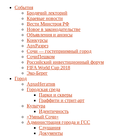
События
Бродячий лекторий
Краевые новости
Вести Минстроя РФ
Новое в законодательстве
Объявления и анонсы
Конкурсы
АрхРазрез
Сочи — гостеприимный город
СочиПешком
Российский инвестиционный форум
FIFA World Cup 2018
Эко-Берег
Город
АрхиНегатив
Городская среда
Парки и скверы
Граффити и стрит-арт
Культура
Идентичность
«Умный Сочи»
Администрация города и ГСС
Слушания
Документы