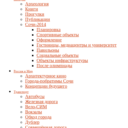
Археология
Книги
Прогулки
Публикации
Сочи-2014
Планировка
Спортивные объекты
Оформление
Гостиницы, медиацентры и университет
Павильоны
Социальные объекты
Объекты инфраструктуры
После олимпиады
Россия и Мир
Архитектурное кино
Города-побратимы Сочи
Концепции будущего
Транспорт
Автобусы
Железная дорога
Вело-СИМ
Вокзалы
Обход города
Дублер
Совмещённая дорога