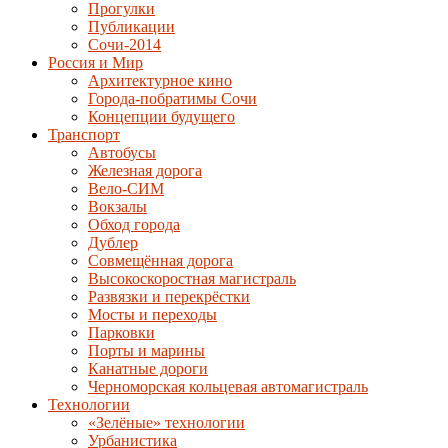
Прогулки
Публикации
Сочи-2014
Россия и Мир
Архитектурное кино
Города-побратимы Сочи
Концепции будущего
Транспорт
Автобусы
Железная дорога
Вело-СИМ
Вокзалы
Обход города
Дублер
Совмещённая дорога
Высокоскоростная магистраль
Развязки и перекрёстки
Мосты и переходы
Парковки
Порты и марины
Канатные дороги
Черноморская кольцевая автомагистраль
Технологии
«Зелёные» технологии
Урбанистика