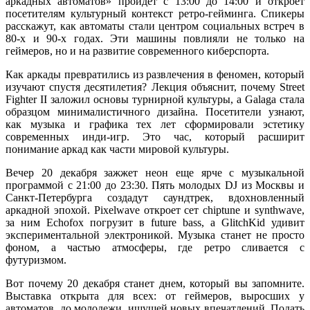
аркадных автоматов» пройдет с 13:00 до 14:00 и откроет
посетителям культурный контекст ретро-гейминга. Спикеры
расскажут, как автоматы стали центром социальных встреч в
80-х и 90-х годах. Эти машины повлияли не только на
геймеров, но и на развитие современного киберспорта.
Как аркады превратились из развлечения в феномен, который
изучают спустя десятилетия? Лекция объяснит, почему Street
Fighter II заложил основы турнирной культуры, а Galaga стала
образцом минималистичного дизайна. Посетители узнают,
как музыка и графика тех лет сформировали эстетику
современных инди-игр. Это час, который расширит
понимание аркад как части мировой культуры.
Вечер 20 декабря зажжет неон еще ярче с музыкальной
программой с 21:00 до 23:30. Пять молодых DJ из Москвы и
Санкт-Петербурга создадут саундтрек, вдохновленный
аркадной эпохой. Pixelwave откроет сет chiptune и synthwave,
за ним Echofox погрузит в future bass, а GlitchKid удивит
экспериментальной электроникой. Музыка станет не просто
фоном, а частью атмосферы, где ретро сливается с
футуризмом.
Вот почему 20 декабря станет днем, который вы запомните.
Выставка открыта для всех: от геймеров, выросших у
автоматов, до молодежи, ищущей новых впечатлений. Подать