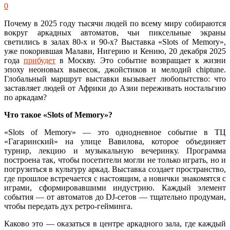
0
Почему в 2025 году тысячи людей по всему миру собираются
вокруг аркадных автоматов, чьи пиксельные экраны
светились в залах 80-х и 90-х? Выставка «Slots of Memory»,
уже покорившая Малави, Нигерию и Кению, 20 декабря 2025
года
прибудет
в Москву. Это событие возвращает к жизни
эпоху неоновых вывесок, джойстиков и мелодий chiptune.
Глобальный маршрут выставки вызывает любопытство: что
заставляет людей от Африки до Азии переживать ностальгию
по аркадам?
Что такое «Slots of Memory»?
«Slots of Memory» — это однодневное событие в ТЦ
«Гагаринский» на улице Вавилова, которое объединяет
турнир, лекцию и музыкальную вечеринку. Программа
построена так, чтобы посетители могли не только играть, но и
погрузиться в культуру аркад. Выставка создает пространство,
где прошлое встречается с настоящим, а новички знакомятся с
играми, сформировавшими индустрию. Каждый элемент
события — от автоматов до DJ-сетов — тщательно продуман,
чтобы передать дух ретро-гейминга.
Каково это — оказаться в центре аркадного зала, где каждый