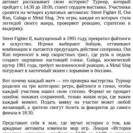
автомат рассказывает свою историю? Турнир, который
пройдет с 14:30 до 18:00, станет сердцем выставки. Участники
сразятся на четырех культовых автоматах: Street Fighter II, Out
Run, Galaga и Metal Slug. Эти игры, каждая из которых стала
легендой своего жанра, проверяют реакцию, стратегию и
выдержку.
Street Fighter II, выпущенный в 1991 году, превратил файтинги
в искусство. Игроки выбирают бойцов, оттачивают
комбинации и пытаются предугадать действия соперника. Out
Run переносит в мир скоростных трасс, где руль и педали
создают ощущение настоящей гонки. Galaga, космический
шутер 1981 года, требует молниеносной реакции, а Metal Slug
погружает в хаотичный экшен с взрывами и боссами.
Вот почему каждый матч — это проверка мастерства. Турнир
разделен на три категории: ретро, файтинги и гонки, чтобы
каждый участник нашел свою стихию. Формат не прощает
ошибок: никаких сохранений, только живая игра, где важен
каждый момент. Подать заявку на участие может любой
желающий, а зрители смогут болеть за фаворитов до самого
финала в 18:30.
Представьте себя в зале, где звучат истории о том, как
аркадные автоматы изменили мир игр. Лекция «История