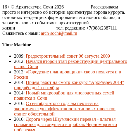
16+ © Архитектура Сочи 2026___________ Рассказываем
просто и интересно об истории архитектуры города курорта,
основных тенденциях формирования его нового облика, а
также знаковых событиях в архитектурной
жизни_________________ тел. редакции: +7(988)2387111
Свяжитесь с нами:
arch-sochi@mail.ru
Time Machine
2009
:
Градостроительный совет 06 августа 2009
2012
:
Начался второй этап реконструкции центрального
рынка Сочи
2012
:
«Городские планировщики» скоро появятся и в
России
2014
:
Приём работ на смотр-конкурс "АрхРазрез 2014"
продлён до 1 сентября
2014
:
Новый микрорайон для многодетных семей
появится в Сочи
2016
:
С сентября этого года экспертиза на
экономическую эффективность типовых проектов
станет обязательной
2016
:
Дорога через Шаумянский перевал - платная
соломинка для тонущего в пробках Черноморского
побережья