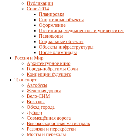
Публикации
Сочи-2014
Планировка
Спортивные объекты
Оформление
Гостиницы, медиацентры и университет
Павильоны
Социальные объекты
Объекты инфраструктуры
После олимпиады
Россия и Мир
Архитектурное кино
Города-побратимы Сочи
Концепции будущего
Транспорт
Автобусы
Железная дорога
Вело-СИМ
Вокзалы
Обход города
Дублер
Совмещённая дорога
Высокоскоростная магистраль
Развязки и перекрёстки
Мосты и переходы