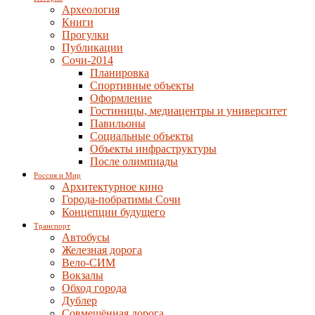
Археология
Книги
Прогулки
Публикации
Сочи-2014
Планировка
Спортивные объекты
Оформление
Гостиницы, медиацентры и университет
Павильоны
Социальные объекты
Объекты инфраструктуры
После олимпиады
Россия и Мир
Архитектурное кино
Города-побратимы Сочи
Концепции будущего
Транспорт
Автобусы
Железная дорога
Вело-СИМ
Вокзалы
Обход города
Дублер
Совмещённая дорога