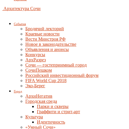
Архитектура Сочи
События
Бродячий лекторий
Краевые новости
Вести Минстроя РФ
Новое в законодательстве
Объявления и анонсы
Конкурсы
АрхРазрез
Сочи — гостеприимный город
СочиПешком
Российский инвестиционный форум
FIFA World Cup 2018
Эко-Берег
Город
АрхиНегатив
Городская среда
Парки и скверы
Граффити и стрит-арт
Культура
Идентичность
«Умный Сочи»