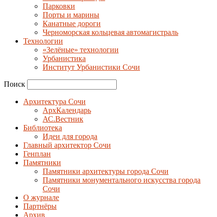
Парковки
Порты и марины
Канатные дороги
Черноморская кольцевая автомагистраль
Технологии
«Зелёные» технологии
Урбанистика
Институт Урбанистики Сочи
Поиск
Архитектура Сочи
АрхКалендарь
АС.Вестник
Библиотека
Идеи для города
Главный архитектор Сочи
Генплан
Памятники
Памятники архитектуры города Сочи
Памятники монументального искусства города
Сочи
О журнале
Партнёры
Архив