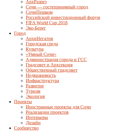
АрхРазрез
Сочи — гостеприимный город
СочиПешком
Российский инвестиционный форум
FIFA World Cup 2018
Эко-Берег
Город
АрхиНегатив
Городская среда
Культура
«Умный Сочи»
Администрация города и ГСС
Градсовет и Архсекция
Общественный градсовет
Недвижимость
Инфраструктура
Развитие
Туризм
Экология
Проекты
Иностранные проекты для Сочи
Реализации проектов
Интерьеры
Дизайн
Сообщество