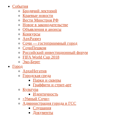
События
Бродячий лекторий
Краевые новости
Вести Минстроя РФ
Новое в законодательстве
Объявления и анонсы
Конкурсы
АрхРазрез
Сочи — гостеприимный город
СочиПешком
Российский инвестиционный форум
FIFA World Cup 2018
Эко-Берег
Город
АрхиНегатив
Городская среда
Парки и скверы
Граффити и стрит-арт
Культура
Идентичность
«Умный Сочи»
Администрация города и ГСС
Слушания
Документы