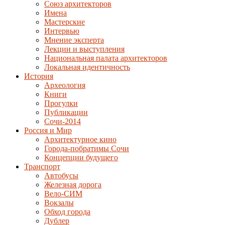
Союз архитекторов
Имена
Мастерские
Интервью
Мнение эксперта
Лекции и выступления
Национальная палата архитекторов
Локальная идентичность
История
Археология
Книги
Прогулки
Публикации
Сочи-2014
Россия и Мир
Архитектурное кино
Города-побратимы Сочи
Концепции будущего
Транспорт
Автобусы
Железная дорога
Вело-СИМ
Вокзалы
Обход города
Дублер