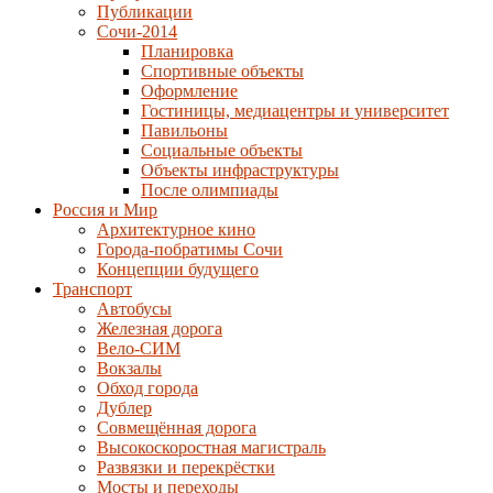
Публикации
Сочи-2014
Планировка
Спортивные объекты
Оформление
Гостиницы, медиацентры и университет
Павильоны
Социальные объекты
Объекты инфраструктуры
После олимпиады
Россия и Мир
Архитектурное кино
Города-побратимы Сочи
Концепции будущего
Транспорт
Автобусы
Железная дорога
Вело-СИМ
Вокзалы
Обход города
Дублер
Совмещённая дорога
Высокоскоростная магистраль
Развязки и перекрёстки
Мосты и переходы