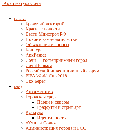
Архитектура Сочи
События
Бродячий лекторий
Краевые новости
Вести Минстроя РФ
Новое в законодательстве
Объявления и анонсы
Конкурсы
АрхРазрез
Сочи — гостеприимный город
СочиПешком
Российский инвестиционный форум
FIFA World Cup 2018
Эко-Берег
Город
АрхиНегатив
Городская среда
Парки и скверы
Граффити и стрит-арт
Культура
Идентичность
«Умный Сочи»
Администрация города и ГСС