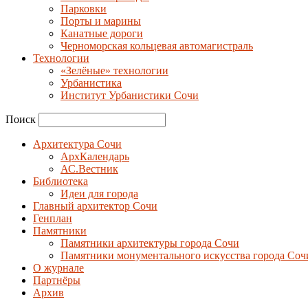
Парковки
Порты и марины
Канатные дороги
Черноморская кольцевая автомагистраль
Технологии
«Зелёные» технологии
Урбанистика
Институт Урбанистики Сочи
Поиск
Архитектура Сочи
АрхКалендарь
АС.Вестник
Библиотека
Идеи для города
Главный архитектор Сочи
Генплан
Памятники
Памятники архитектуры города Сочи
Памятники монументального искусства города Соч
О журнале
Партнёры
Архив