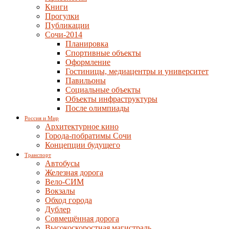
Книги
Прогулки
Публикации
Сочи-2014
Планировка
Спортивные объекты
Оформление
Гостиницы, медиацентры и университет
Павильоны
Социальные объекты
Объекты инфраструктуры
После олимпиады
Россия и Мир
Архитектурное кино
Города-побратимы Сочи
Концепции будущего
Транспорт
Автобусы
Железная дорога
Вело-СИМ
Вокзалы
Обход города
Дублер
Совмещённая дорога
Высокоскоростная магистраль