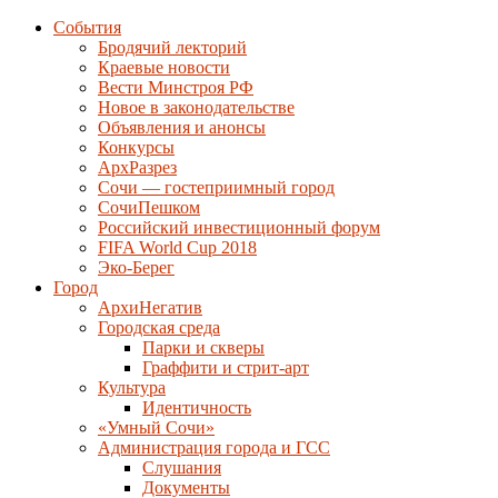
События
Бродячий лекторий
Краевые новости
Вести Минстроя РФ
Новое в законодательстве
Объявления и анонсы
Конкурсы
АрхРазрез
Сочи — гостеприимный город
СочиПешком
Российский инвестиционный форум
FIFA World Cup 2018
Эко-Берег
Город
АрхиНегатив
Городская среда
Парки и скверы
Граффити и стрит-арт
Культура
Идентичность
«Умный Сочи»
Администрация города и ГСС
Слушания
Документы