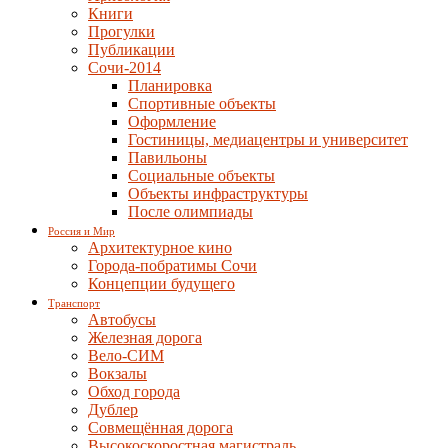
Книги
Прогулки
Публикации
Сочи-2014
Планировка
Спортивные объекты
Оформление
Гостиницы, медиацентры и университет
Павильоны
Социальные объекты
Объекты инфраструктуры
После олимпиады
Россия и Мир
Архитектурное кино
Города-побратимы Сочи
Концепции будущего
Транспорт
Автобусы
Железная дорога
Вело-СИМ
Вокзалы
Обход города
Дублер
Совмещённая дорога
Высокоскоростная магистраль