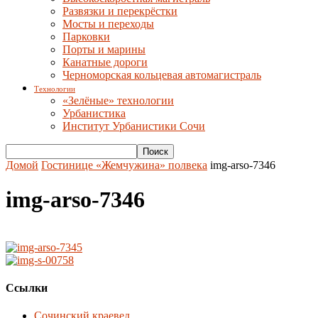
Развязки и перекрёстки
Мосты и переходы
Парковки
Порты и марины
Канатные дороги
Черноморская кольцевая автомагистраль
Технологии
«Зелёные» технологии
Урбанистика
Институт Урбанистики Сочи
Домой
Гостинице «Жемчужина» полвека
img-arso-7346
img-arso-7346
Ссылки
Сочинский краевед