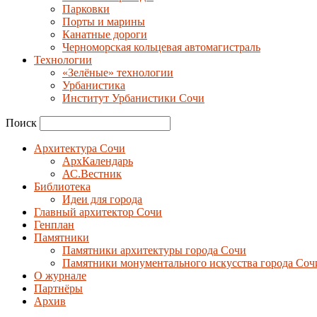
Парковки
Порты и марины
Канатные дороги
Черноморская кольцевая автомагистраль
Технологии
«Зелёные» технологии
Урбанистика
Институт Урбанистики Сочи
Поиск
Архитектура Сочи
АрхКалендарь
АС.Вестник
Библиотека
Идеи для города
Главный архитектор Сочи
Генплан
Памятники
Памятники архитектуры города Сочи
Памятники монументального искусства города Соч
О журнале
Партнёры
Архив