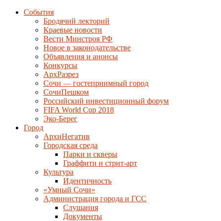
События
Бродячий лекторий
Краевые новости
Вести Минстроя РФ
Новое в законодательстве
Объявления и анонсы
Конкурсы
АрхРазрез
Сочи — гостеприимный город
СочиПешком
Российский инвестиционный форум
FIFA World Cup 2018
Эко-Берег
Город
АрхиНегатив
Городская среда
Парки и скверы
Граффити и стрит-арт
Культура
Идентичность
«Умный Сочи»
Администрация города и ГСС
Слушания
Документы