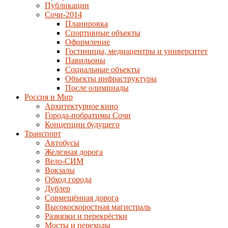
Публикации
Сочи-2014
Планировка
Спортивные объекты
Оформление
Гостиницы, медиацентры и университет
Павильоны
Социальные объекты
Объекты инфраструктуры
После олимпиады
Россия и Мир
Архитектурное кино
Города-побратимы Сочи
Концепции будущего
Транспорт
Автобусы
Железная дорога
Вело-СИМ
Вокзалы
Обход города
Дублер
Совмещённая дорога
Высокоскоростная магистраль
Развязки и перекрёстки
Мосты и переходы