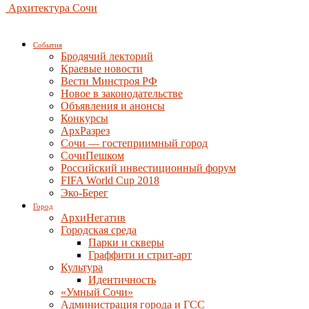
Архитектура Сочи
События
Бродячий лекторий
Краевые новости
Вести Минстроя РФ
Новое в законодательстве
Объявления и анонсы
Конкурсы
АрхРазрез
Сочи — гостеприимный город
СочиПешком
Российский инвестиционный форум
FIFA World Cup 2018
Эко-Берег
Город
АрхиНегатив
Городская среда
Парки и скверы
Граффити и стрит-арт
Культура
Идентичность
«Умный Сочи»
Администрация города и ГСС