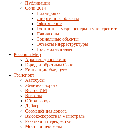
Публикации
Сочи-2014
Планировка
Спортивные объекты
Оформление
Гостиницы, медиацентры и университет
Павильоны
Социальные объекты
Объекты инфраструктуры
После олимпиады
Россия и Мир
Архитектурное кино
Города-побратимы Сочи
Концепции будущего
Транспорт
Автобусы
Железная дорога
Вело-СИМ
Вокзалы
Обход города
Дублер
Совмещённая дорога
Высокоскоростная магистраль
Развязки и перекрёстки
Мосты и переходы