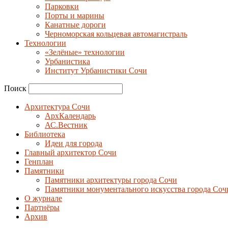
Парковки
Порты и марины
Канатные дороги
Черноморская кольцевая автомагистраль
Технологии
«Зелёные» технологии
Урбанистика
Институт Урбанистики Сочи
Поиск
Архитектура Сочи
АрхКалендарь
АС.Вестник
Библиотека
Идеи для города
Главный архитектор Сочи
Генплан
Памятники
Памятники архитектуры города Сочи
Памятники монументального искусства города Соч
О журнале
Партнёры
Архив