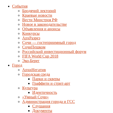
События
Бродячий лекторий
Краевые новости
Вести Минстроя РФ
Новое в законодательстве
Объявления и анонсы
Конкурсы
АрхРазрез
Сочи — гостеприимный город
СочиПешком
Российский инвестиционный форум
FIFA World Cup 2018
Эко-Берег
Город
АрхиНегатив
Городская среда
Парки и скверы
Граффити и стрит-арт
Культура
Идентичность
«Умный Сочи»
Администрация города и ГСС
Слушания
Документы