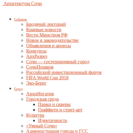
Архитектура Сочи
События
Бродячий лекторий
Краевые новости
Вести Минстроя РФ
Новое в законодательстве
Объявления и анонсы
Конкурсы
АрхРазрез
Сочи — гостеприимный город
СочиПешком
Российский инвестиционный форум
FIFA World Cup 2018
Эко-Берег
Город
АрхиНегатив
Городская среда
Парки и скверы
Граффити и стрит-арт
Культура
Идентичность
«Умный Сочи»
Администрация города и ГСС