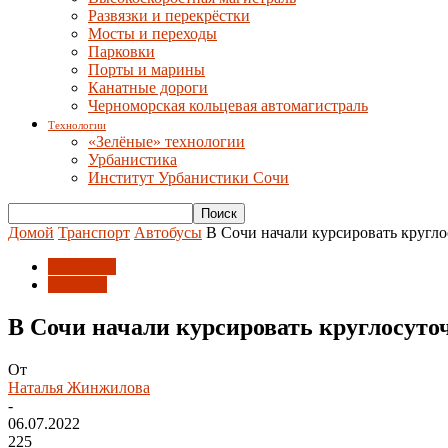
Развязки и перекрёстки
Мосты и переходы
Парковки
Порты и марины
Канатные дороги
Черноморская кольцевая автомагистраль
Технологии
«Зелёные» технологии
Урбанистика
Институт Урбанистики Сочи
Домой
Транспорт
Автобусы
В Сочи начали курсировать кругл
Автобусы
Новости
В Сочи начали курсировать круглосут
От
Наталья Жинжилова
-
06.07.2022
225