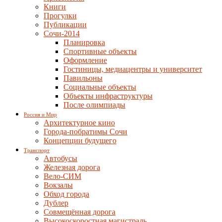
Книги
Прогулки
Публикации
Сочи-2014
Планировка
Спортивные объекты
Оформление
Гостиницы, медиацентры и университет
Павильоны
Социальные объекты
Объекты инфраструктуры
После олимпиады
Россия и Мир
Архитектурное кино
Города-побратимы Сочи
Концепции будущего
Транспорт
Автобусы
Железная дорога
Вело-СИМ
Вокзалы
Обход города
Дублер
Совмещённая дорога
Высокоскоростная магистраль