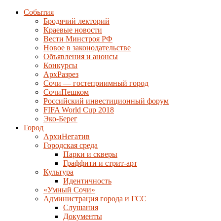
События
Бродячий лекторий
Краевые новости
Вести Минстроя РФ
Новое в законодательстве
Объявления и анонсы
Конкурсы
АрхРазрез
Сочи — гостеприимный город
СочиПешком
Российский инвестиционный форум
FIFA World Cup 2018
Эко-Берег
Город
АрхиНегатив
Городская среда
Парки и скверы
Граффити и стрит-арт
Культура
Идентичность
«Умный Сочи»
Администрация города и ГСС
Слушания
Документы