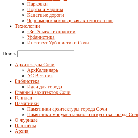
Парковки
Порты и марины
Канатные дороги
Черноморская кольцевая автомагистраль
Технологии
«Зелёные» технологии
Урбанистика
Институт Урбанистики Сочи
Поиск
Архитектура Сочи
АрхКалендарь
АС.Вестник
Библиотека
Идеи для города
Главный архитектор Сочи
Генплан
Памятники
Памятники архитектуры города Сочи
Памятники монументального искусства города Соч
О журнале
Партнёры
Архив