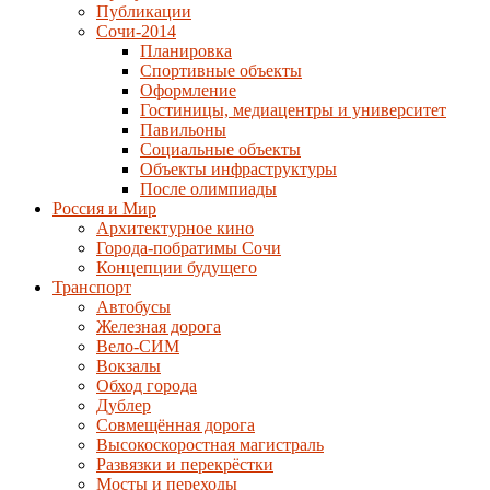
Публикации
Сочи-2014
Планировка
Спортивные объекты
Оформление
Гостиницы, медиацентры и университет
Павильоны
Социальные объекты
Объекты инфраструктуры
После олимпиады
Россия и Мир
Архитектурное кино
Города-побратимы Сочи
Концепции будущего
Транспорт
Автобусы
Железная дорога
Вело-СИМ
Вокзалы
Обход города
Дублер
Совмещённая дорога
Высокоскоростная магистраль
Развязки и перекрёстки
Мосты и переходы