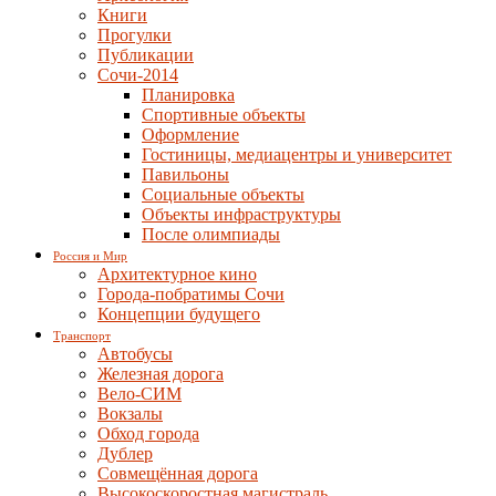
Книги
Прогулки
Публикации
Сочи-2014
Планировка
Спортивные объекты
Оформление
Гостиницы, медиацентры и университет
Павильоны
Социальные объекты
Объекты инфраструктуры
После олимпиады
Россия и Мир
Архитектурное кино
Города-побратимы Сочи
Концепции будущего
Транспорт
Автобусы
Железная дорога
Вело-СИМ
Вокзалы
Обход города
Дублер
Совмещённая дорога
Высокоскоростная магистраль