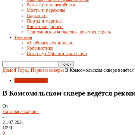
Развязки и перекрёстки
Мосты и переходы
Парковки
Порты и марины
Канатные дороги
Черноморская кольцевая автомагистраль
Технологии
«Зелёные» технологии
Урбанистика
Институт Урбанистики Сочи
Домой
Город
Парки и скверы
В Комсомольском сквере ведётся
Парки и скверы
В Комсомольском сквере ведётся рекон
От
Наталья Захарова
-
21.07.2021
1090
0