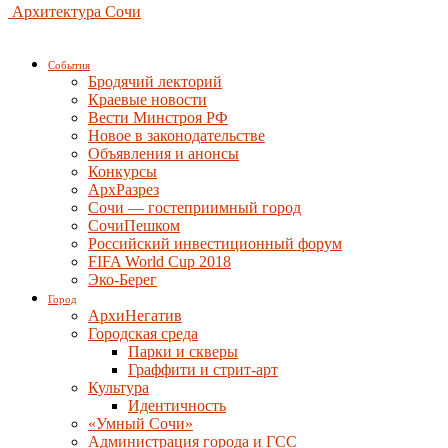
Архитектура Сочи
События
Бродячий лекторий
Краевые новости
Вести Минстроя РФ
Новое в законодательстве
Объявления и анонсы
Конкурсы
АрхРазрез
Сочи — гостеприимный город
СочиПешком
Российский инвестиционный форум
FIFA World Cup 2018
Эко-Берег
Город
АрхиНегатив
Городская среда
Парки и скверы
Граффити и стрит-арт
Культура
Идентичность
«Умный Сочи»
Администрация города и ГСС