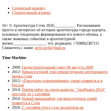
Сочинский краевед
Строительный журнал
16+ © Архитектура Сочи 2026___________ Рассказываем
просто и интересно об истории архитектуры города курорта,
основных тенденциях формирования его нового облика, а
также знаковых событиях в архитектурной
жизни_________________ тел. редакции: +7(988)2387111
Свяжитесь с нами:
arch-sochi@mail.ru
Time Machine
2009
:
Градостроительный совет 06 августа 2009
2012
:
Начался второй этап реконструкции центрального
рынка Сочи
2012
:
«Городские планировщики» скоро появятся и в
России
2014
:
Приём работ на смотр-конкурс "АрхРазрез 2014"
продлён до 1 сентября
2014
:
Новый микрорайон для многодетных семей
появится в Сочи
2016
:
С сентября этого года экспертиза на