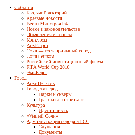
События
Бродячий лекторий
Краевые новости
Вести Минстроя РФ
Новое в законодательстве
Объявления и анонсы
Конкурсы
АрхРазрез
Сочи — гостеприимный город
СочиПешком
Российский инвестиционный форум
FIFA World Cup 2018
Эко-Берег
Город
АрхиНегатив
Городская среда
Парки и скверы
Граффити и стрит-арт
Культура
Идентичность
«Умный Сочи»
Администрация города и ГСС
Слушания
Документы