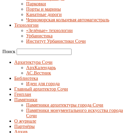
Парковки
Порты и марины
Канатные дороги
Черноморская кольцевая автомагистраль
Технологии
«Зелёные» технологии
Урбанистика
Институт Урбанистики Сочи
Поиск
Архитектура Сочи
АрхКалендарь
АС.Вестник
Библиотека
Идеи для города
Главный архитектор Сочи
Генплан
Памятники
Памятники архитектуры города Сочи
Памятники монументального искусства города
Сочи
О журнале
Партнёры
Архив