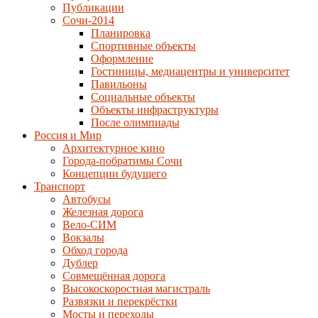
Публикации
Сочи-2014
Планировка
Спортивные объекты
Оформление
Гостиницы, медиацентры и университет
Павильоны
Социальные объекты
Объекты инфраструктуры
После олимпиады
Россия и Мир
Архитектурное кино
Города-побратимы Сочи
Концепции будущего
Транспорт
Автобусы
Железная дорога
Вело-СИМ
Вокзалы
Обход города
Дублер
Совмещённая дорога
Высокоскоростная магистраль
Развязки и перекрёстки
Мосты и переходы