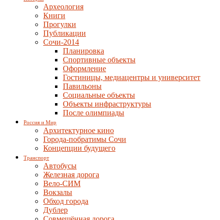
Археология
Книги
Прогулки
Публикации
Сочи-2014
Планировка
Спортивные объекты
Оформление
Гостиницы, медиацентры и университет
Павильоны
Социальные объекты
Объекты инфраструктуры
После олимпиады
Россия и Мир
Архитектурное кино
Города-побратимы Сочи
Концепции будущего
Транспорт
Автобусы
Железная дорога
Вело-СИМ
Вокзалы
Обход города
Дублер
Совмещённая дорога