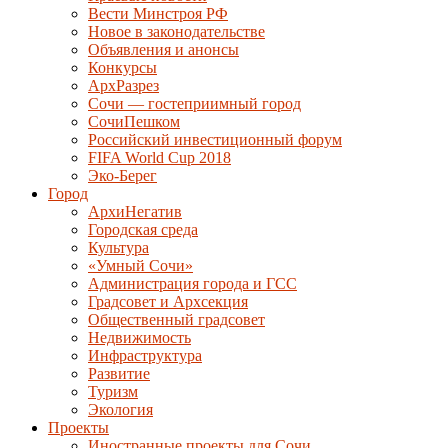
Вести Минстроя РФ
Новое в законодательстве
Объявления и анонсы
Конкурсы
АрхРазрез
Сочи — гостеприимный город
СочиПешком
Российский инвестиционный форум
FIFA World Cup 2018
Эко-Берег
Город
АрхиНегатив
Городская среда
Культура
«Умный Сочи»
Администрация города и ГСС
Градсовет и Архсекция
Общественный градсовет
Недвижимость
Инфраструктура
Развитие
Туризм
Экология
Проекты
Иностранные проекты для Сочи