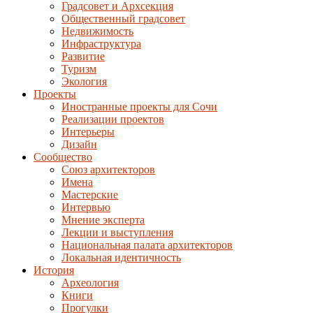
Градсовет и Архсекция
Общественный градсовет
Недвижимость
Инфраструктура
Развитие
Туризм
Экология
Проекты
Иностранные проекты для Сочи
Реализации проектов
Интерьеры
Дизайн
Сообщество
Союз архитекторов
Имена
Мастерские
Интервью
Мнение эксперта
Лекции и выступления
Национальная палата архитекторов
Локальная идентичность
История
Археология
Книги
Прогулки