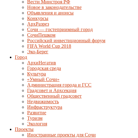
Вести Минстроя РФ
Новое в законодательстве
Объявления и анонсы
Конкурсы
АрхРазрез
Сочи — гостеприимный город
СочиПешком
Российский инвестиционный форум
FIFA World Cup 2018
Эко-Берег
Город
АрхиНегатив
Городская среда
Культура
«Умный Сочи»
Администрация города и ГСС
Градсовет и Архсекция
Общественный градсовет
Недвижимость
Инфраструктура
Развитие
Туризм
Экология
Проекты
Иностранные проекты для Сочи