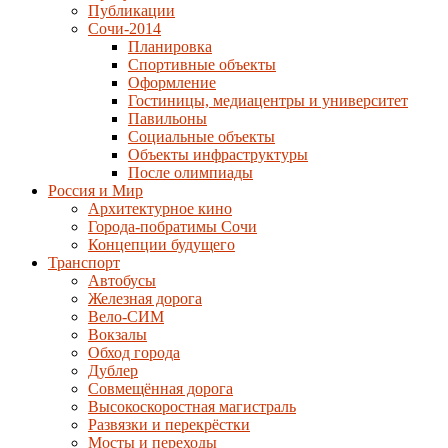
Публикации
Сочи-2014
Планировка
Спортивные объекты
Оформление
Гостиницы, медиацентры и университет
Павильоны
Социальные объекты
Объекты инфраструктуры
После олимпиады
Россия и Мир
Архитектурное кино
Города-побратимы Сочи
Концепции будущего
Транспорт
Автобусы
Железная дорога
Вело-СИМ
Вокзалы
Обход города
Дублер
Совмещённая дорога
Высокоскоростная магистраль
Развязки и перекрёстки
Мосты и переходы