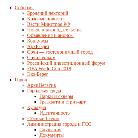
События
Бродячий лекторий
Краевые новости
Вести Минстроя РФ
Новое в законодательстве
Объявления и анонсы
Конкурсы
АрхРазрез
Сочи — гостеприимный город
СочиПешком
Российский инвестиционный форум
FIFA World Cup 2018
Эко-Берег
Город
АрхиНегатив
Городская среда
Парки и скверы
Граффити и стрит-арт
Культура
Идентичность
«Умный Сочи»
Администрация города и ГСС
Слушания
Документы