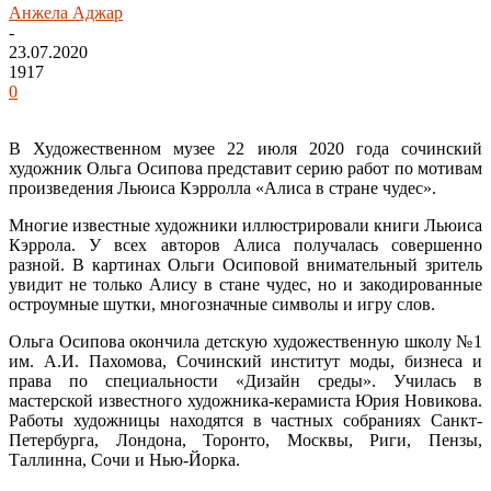
Анжела Аджар
-
23.07.2020
1917
0
В Художественном музее 22 июля 2020 года сочинский
художник Ольга Осипова представит серию работ по мотивам
произведения Льюиса Кэрролла «Алиса в стране чудес».
Многие известные художники иллюстрировали книги Льюиса
Кэррола. У всех авторов Алиса получалась совершенно
разной. В картинах Ольги Осиповой внимательный зритель
увидит не только Алису в стане чудес, но и закодированные
остроумные шутки, многозначные символы и игру слов.
Ольга Осипова окончила детскую художественную школу №1
им. А.И. Пахомова, Сочинский институт моды, бизнеса и
права по специальности «Дизайн среды». Училась в
мастерской известного художника-керамиста Юрия Новикова.
Работы художницы находятся в частных собраниях Санкт-
Петербурга, Лондона, Торонто, Москвы, Риги, Пензы,
Таллинна, Сочи и Нью-Йорка.