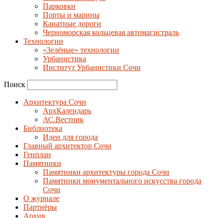
Парковки
Порты и марины
Канатные дороги
Черноморская кольцевая автомагистраль
Технологии
«Зелёные» технологии
Урбанистика
Институт Урбанистики Сочи
Поиск
Архитектура Сочи
АрхКалендарь
АС.Вестник
Библиотека
Идеи для города
Главный архитектор Сочи
Генплан
Памятники
Памятники архитектуры города Сочи
Памятники монументального искусства города
Сочи
О журнале
Партнёры
Архив