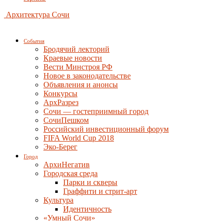
Архитектура Сочи
События
Бродячий лекторий
Краевые новости
Вести Минстроя РФ
Новое в законодательстве
Объявления и анонсы
Конкурсы
АрхРазрез
Сочи — гостеприимный город
СочиПешком
Российский инвестиционный форум
FIFA World Cup 2018
Эко-Берег
Город
АрхиНегатив
Городская среда
Парки и скверы
Граффити и стрит-арт
Культура
Идентичность
«Умный Сочи»