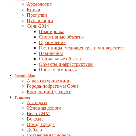
Археология
Книги
Прогулки
Публикации
Сочи-2014
Планировка
Спортивные объекты
Оформление
Гостиницы, медиацентры и университет
Павильоны
Социальные объекты
Объекты инфраструктуры
После олимпиады
Россия и Мир
Архитектурное кино
Города-побратимы Сочи
Концепции будущего
Транспорт
Автобусы
Железная дорога
Вело-СИМ
Вокзалы
Обход города
Дублер
Совмещённая дорога