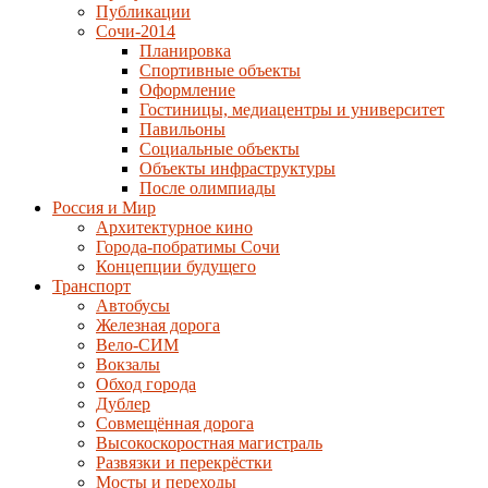
Публикации
Сочи-2014
Планировка
Спортивные объекты
Оформление
Гостиницы, медиацентры и университет
Павильоны
Социальные объекты
Объекты инфраструктуры
После олимпиады
Россия и Мир
Архитектурное кино
Города-побратимы Сочи
Концепции будущего
Транспорт
Автобусы
Железная дорога
Вело-СИМ
Вокзалы
Обход города
Дублер
Совмещённая дорога
Высокоскоростная магистраль
Развязки и перекрёстки
Мосты и переходы