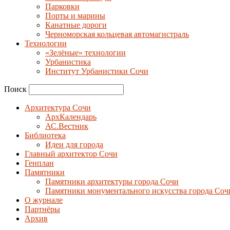
Парковки
Порты и марины
Канатные дороги
Черноморская кольцевая автомагистраль
Технологии
«Зелёные» технологии
Урбанистика
Институт Урбанистики Сочи
Поиск
Архитектура Сочи
АрхКалендарь
АС.Вестник
Библиотека
Идеи для города
Главный архитектор Сочи
Генплан
Памятники
Памятники архитектуры города Сочи
Памятники монументального искусства города Соч
О журнале
Партнёры
Архив