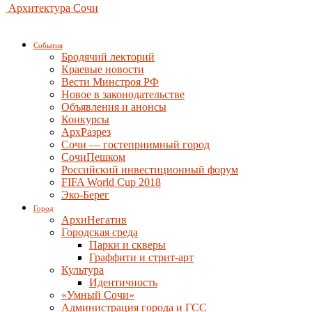
Архитектура Сочи
События
Бродячий лекторий
Краевые новости
Вести Минстроя РФ
Новое в законодательстве
Объявления и анонсы
Конкурсы
АрхРазрез
Сочи — гостеприимный город
СочиПешком
Российский инвестиционный форум
FIFA World Cup 2018
Эко-Берег
Город
АрхиНегатив
Городская среда
Парки и скверы
Граффити и стрит-арт
Культура
Идентичность
«Умный Сочи»
Администрация города и ГСС