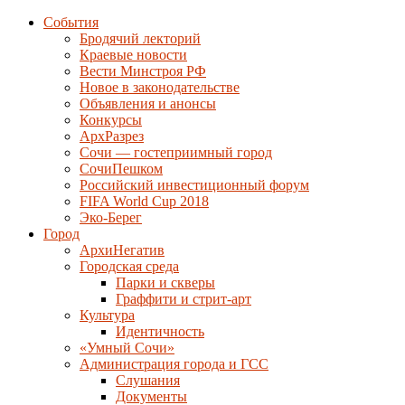
События
Бродячий лекторий
Краевые новости
Вести Минстроя РФ
Новое в законодательстве
Объявления и анонсы
Конкурсы
АрхРазрез
Сочи — гостеприимный город
СочиПешком
Российский инвестиционный форум
FIFA World Cup 2018
Эко-Берег
Город
АрхиНегатив
Городская среда
Парки и скверы
Граффити и стрит-арт
Культура
Идентичность
«Умный Сочи»
Администрация города и ГСС
Слушания
Документы