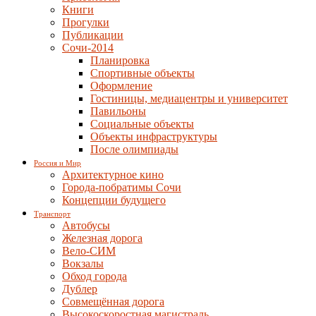
Книги
Прогулки
Публикации
Сочи-2014
Планировка
Спортивные объекты
Оформление
Гостиницы, медиацентры и университет
Павильоны
Социальные объекты
Объекты инфраструктуры
После олимпиады
Россия и Мир
Архитектурное кино
Города-побратимы Сочи
Концепции будущего
Транспорт
Автобусы
Железная дорога
Вело-СИМ
Вокзалы
Обход города
Дублер
Совмещённая дорога
Высокоскоростная магистраль